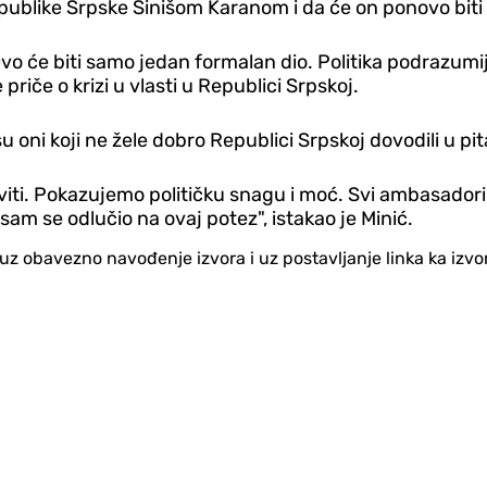
publike Srpske Sinišom Karanom i da će on ponovo bit
Ovo će biti samo jedan formalan dio. Politika podrazumi
riče o krizi u vlasti u Republici Srpskoj.
oni koji ne žele dobro Republici Srpskoj dovodili u pitan
ti. Pokazujemo političku snagu i moć. Svi ambasadori k
sam se odlučio na ovaj potez", istakao je Minić.
no uz obavezno navođenje izvora i uz postavljanje linka ka iz