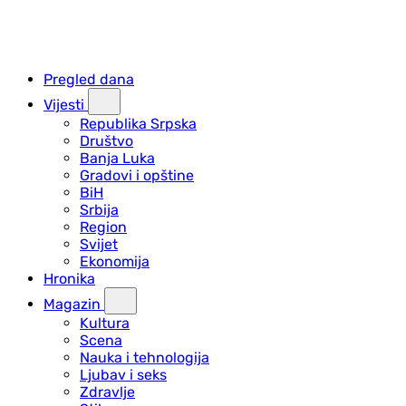
Pregled dana
Vijesti
Republika Srpska
Društvo
Banja Luka
Gradovi i opštine
BiH
Srbija
Region
Svijet
Ekonomija
Hronika
Magazin
Kultura
Scena
Nauka i tehnologija
Ljubav i seks
Zdravlje