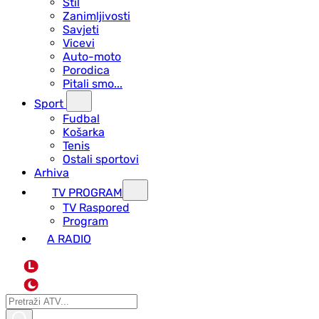
Stil
Zanimljivosti
Savjeti
Vicevi
Auto-moto
Porodica
Pitali smo...
Sport
Fudbal
Košarka
Tenis
Ostali sportovi
Arhiva
TV PROGRAM
ТV Raspored
Program
A RADIO
L