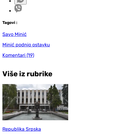
Tag
ovi
:
Savo Minić
Minić podnio ostavku
Komentari
(19)
Više iz rubrike
Republika Srpska