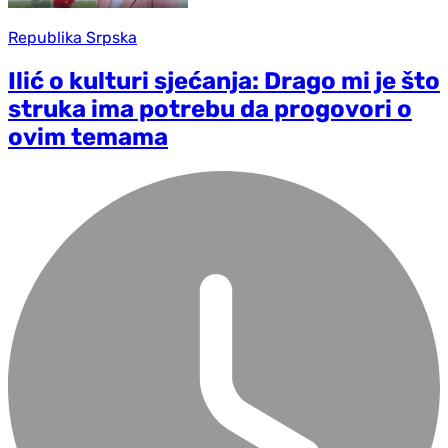
Republika Srpska
Ilić o kulturi sjećanja: Drago mi je što
struka ima potrebu da progovori o
ovim temama