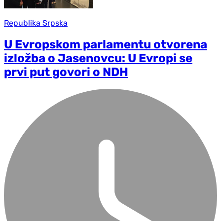
Republika Srpska
U Evropskom parlamentu otvorena
izložba o Jasenovcu: U Evropi se
prvi put govori o NDH