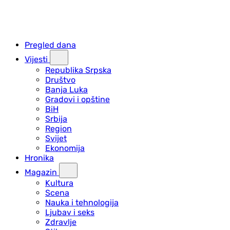
Pregled dana
Vijesti
Republika Srpska
Društvo
Banja Luka
Gradovi i opštine
BiH
Srbija
Region
Svijet
Ekonomija
Hronika
Magazin
Kultura
Scena
Nauka i tehnologija
Ljubav i seks
Zdravlje