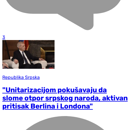
3
Republika Srpska
"Unitarizacijom pokušavaju da
slome otpor srpskog naroda, aktivan
pritisak Berlina i Londona"