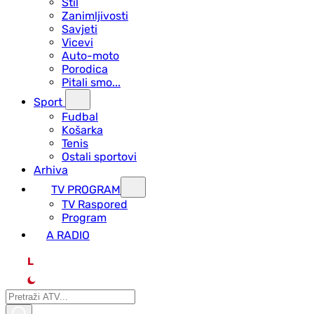
Stil
Zanimljivosti
Savjeti
Vicevi
Auto-moto
Porodica
Pitali smo...
Sport
Fudbal
Košarka
Tenis
Ostali sportovi
Arhiva
TV PROGRAM
ТV Raspored
Program
A RADIO
L