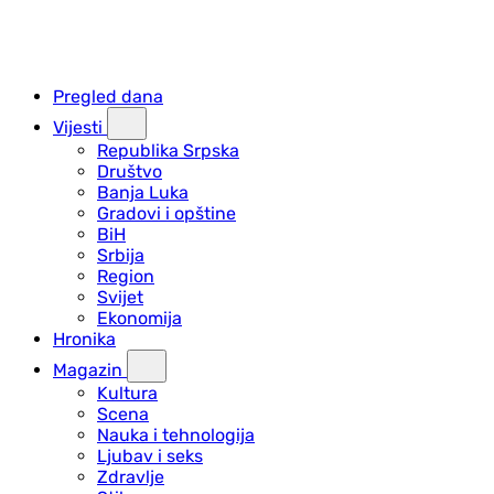
Pregled dana
Vijesti
Republika Srpska
Društvo
Banja Luka
Gradovi i opštine
BiH
Srbija
Region
Svijet
Ekonomija
Hronika
Magazin
Kultura
Scena
Nauka i tehnologija
Ljubav i seks
Zdravlje