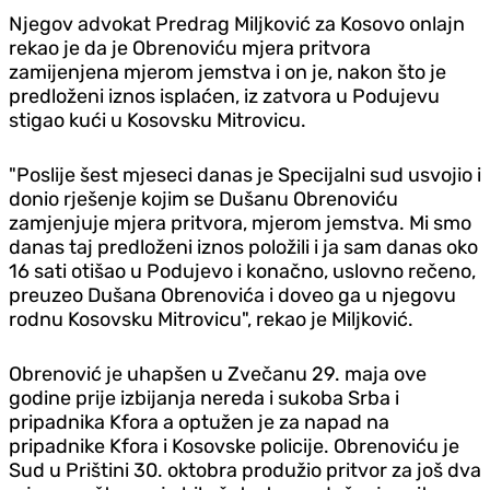
Njegov advokat Predrag Miljković za Kosovo onlajn
rekao je da je Obrenoviću mjera pritvora
zamijenjena mjerom jemstva i on je, nakon što je
predloženi iznos isplaćen, iz zatvora u Podujevu
stigao kući u Kosovsku Mitrovicu.
"Poslije šest mjeseci danas je Specijalni sud usvojio i
donio rješenje kojim se Dušanu Obrenoviću
zamjenjuje mjera pritvora, mjerom jemstva. Mi smo
danas taj predloženi iznos položili i ja sam danas oko
16 sati otišao u Podujevo i konačno, uslovno rečeno,
preuzeo Dušana Obrenovića i doveo ga u njegovu
rodnu Kosovsku Mitrovicu", rekao je Miljković.
Obrenović je uhapšen u Zvečanu 29. maja ove
godine prije izbijanja nereda i sukoba Srba i
pripadnika Kfora a optužen je za napad na
pripadnike Kfora i Kosovske policije. Obrenoviću je
Sud u Prištini 30. oktobra produžio pritvor za još dva