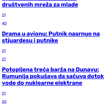
društvenih mreža za mlade
21
40
Drama u avionu: Putnik nasrnuo na
stjuardesu i putnike
21
27
Potopljena treća barža na Dunavu:
Rumunija pokušava da sačuva dotok
vode do nuklearne elektrane
21
20