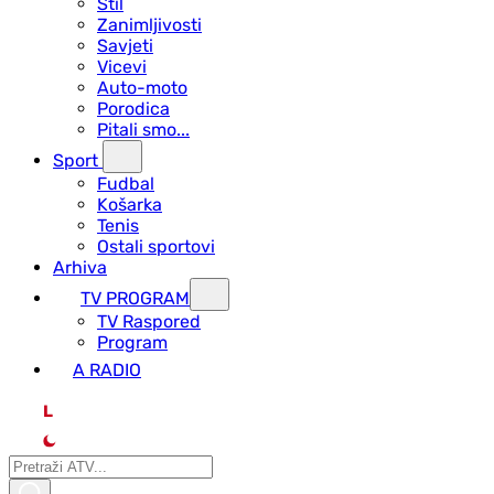
Stil
Zanimljivosti
Savjeti
Vicevi
Auto-moto
Porodica
Pitali smo...
Sport
Fudbal
Košarka
Tenis
Ostali sportovi
Arhiva
TV PROGRAM
ТV Raspored
Program
A RADIO
L