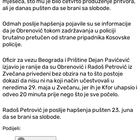
mjeseca, što mu je bilo četvrto produženje pritvora,
ali je danas pušten da se brani sa slobode.
Odmah poslije hapšenja pojavile su se informacije
da je Obrenović tokom zadržavanja u policiji
brutalno pretučen od strane pripadnika Kosovske
policije.
Oficir za vezu Beograda i Prištine Dejan Pavićević
izjavio je ranije da su Obrenović i Radoš Petrović iz
Zvečana privedeni bez obzira na to što postoje
dokazi da nisu ni na koji način učestvovali u
neredima 29. maja u Zvečanu, jer ih je Kfor uhapsio i
odveo 20 minuta prije nego što je sve počelo.
Radoš Petrović je poslije hapšenja pušten 23. juna
da se brani sa slobode.
Podijeli: