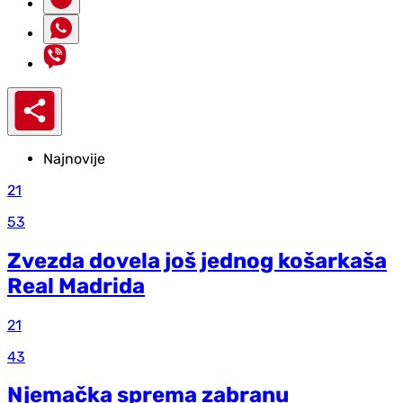
Najnovije
21
53
Zvezda dovela još jednog košarkaša
Real Madrida
21
43
Njemačka sprema zabranu