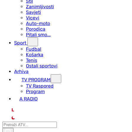
Stil
Zanimljivosti
Savjeti
Vicevi
Auto-moto
Porodica
Pitali smo...
Sport
Fudbal
Košarka
Tenis
Ostali sportovi
Arhiva
TV PROGRAM
ТV Raspored
Program
A RADIO
L