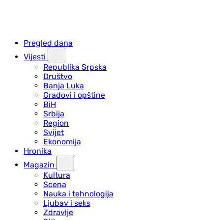
Pregled dana
Vijesti
Republika Srpska
Društvo
Banja Luka
Gradovi i opštine
BiH
Srbija
Region
Svijet
Ekonomija
Hronika
Magazin
Kultura
Scena
Nauka i tehnologija
Ljubav i seks
Zdravlje