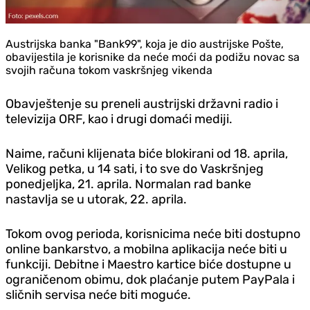
Austrijska banka "Bank99", koja je dio austrijske Pošte,
obavijestila je korisnike da neće moći da podižu novac sa
svojih računa tokom vaskršnjeg vikenda
Obavještenje su preneli austrijski državni radio i
televizija ORF, kao i drugi domaći mediji.
Naime, računi klijenata biće blokirani od 18. aprila,
Velikog petka, u 14 sati, i to sve do Vaskršnjeg
poned‌jeljka, 21. aprila. Normalan rad banke
nastavlja se u utorak, 22. aprila.
Tokom ovog perioda, korisnicima neće biti dostupno
online bankarstvo, a mobilna aplikacija neće biti u
funkciji. Debitne i Maestro kartice biće dostupne u
ograničenom obimu, dok plaćanje putem PayPala i
sličnih servisa neće biti moguće.