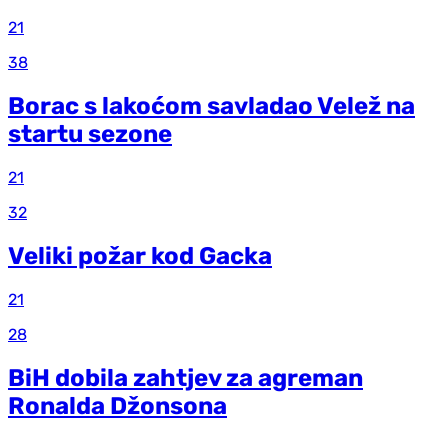
21
38
Borac s lakoćom savladao Velež na
startu sezone
21
32
Veliki požar kod Gacka
21
28
BiH dobila zahtjev za agreman
Ronalda Džonsona