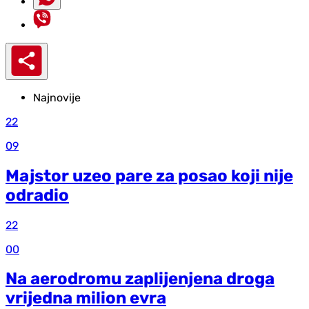
Najnovije
22
09
Majstor uzeo pare za posao koji nije
odradio
22
00
Na aerodromu zaplijenjena droga
vrijedna milion evra