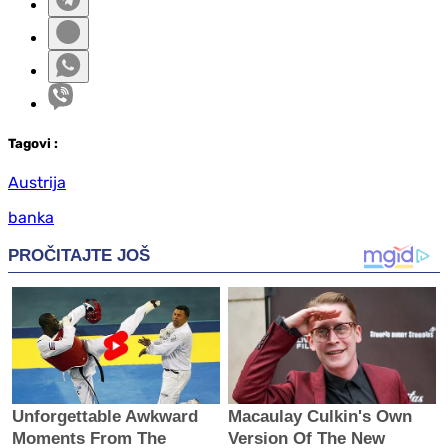
Tag
ovi
:
Austrija
banka