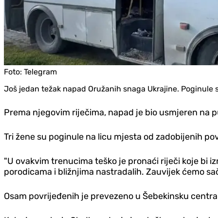
Foto:
Telegram
Još jedan težak napad Oružanih snaga Ukrajine. Poginule su
Prema njegovim riječima, napad je bio usmjeren na 
Tri žene su poginule na licu mjesta od zadobijenih po
"U ovakvim trenucima teško je pronaći riječi koje bi 
porodicama i bližnjima nastradalih. Zauvijek ćemo sač
Osam povrijeđenih je prevezeno u Šebekinsku central