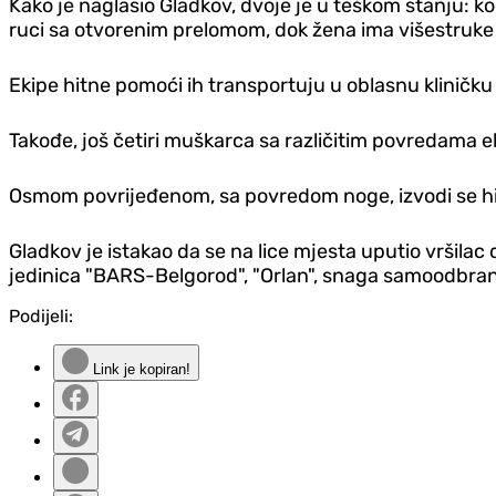
Kako je naglasio Gladkov, dvoje je u teškom stanju: 
ruci sa otvorenim prelomom, dok žena ima višestruke 
Ekipe hitne pomoći ih transportuju u oblasnu kliničku
Takođe, još četiri muškarca sa različitim povredama 
Osmom povrijeđenom, sa povredom noge, izvodi se hiru
Gladkov je istakao da se na lice mjesta uputio vršila
jedinica "BARS-Belgorod", "Orlan", snaga samoodbran
Podijeli:
Link je kopiran!