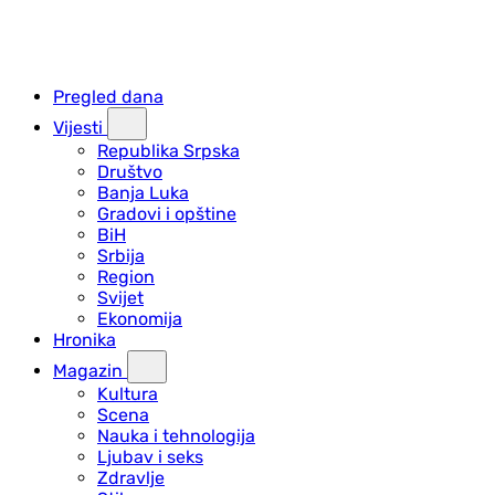
Pregled dana
Vijesti
Republika Srpska
Društvo
Banja Luka
Gradovi i opštine
BiH
Srbija
Region
Svijet
Ekonomija
Hronika
Magazin
Kultura
Scena
Nauka i tehnologija
Ljubav i seks
Zdravlje