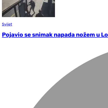
Svijet
Pojavio se snimak napada nožem u Lo