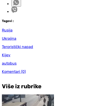
Tag
ovi
:
Rusija
Ukrajina
Teroristički napad
Kijev
autobus
Komentari
(0)
Više iz rubrike