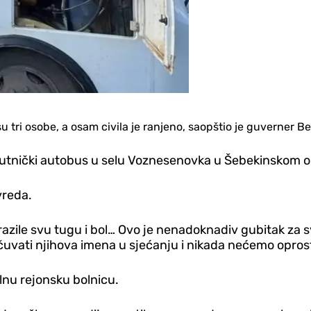
 tri osobe, a osam civila je ranjeno, saopštio je guverner B
putnički autobus u selu Voznesenovka u Šebekinskom 
vreda.
izrazile svu tugu i bol… Ovo je nenadoknadiv gubitak za
uvati njihova imena u sjećanju i nikada nećemo oprostit
nu rejonsku bolnicu.