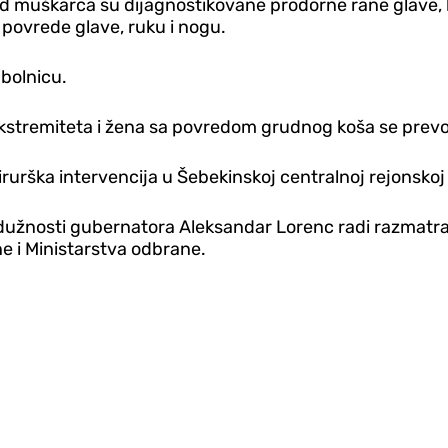
kod muškarca su dijagnostikovane prodorne rane glave,
povrede glave, ruku i nogu.
 bolnicu.
ekstremiteta i žena sa povredom grudnog koša se prevo
rška intervencija u Šebekinskoj centralnoj rejonskoj 
c dužnosti gubernatora Aleksandar Lorenc radi razmatr
e i Ministarstva odbrane.