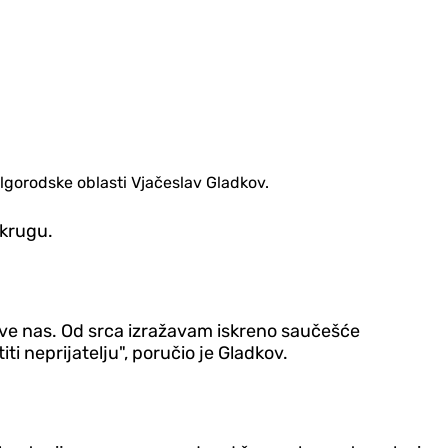
elgorodske oblasti Vjačeslav Gladkov.
okrugu.
 sve nas. Od srca izražavam iskreno saučešće
i neprijatelju", poručio je Gladkov.