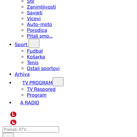
Stil
Zanimljivosti
Savjeti
Vicevi
Auto-moto
Porodica
Pitali smo...
Sport
Fudbal
Košarka
Tenis
Ostali sportovi
Arhiva
TV PROGRAM
ТV Raspored
Program
A RADIO
L