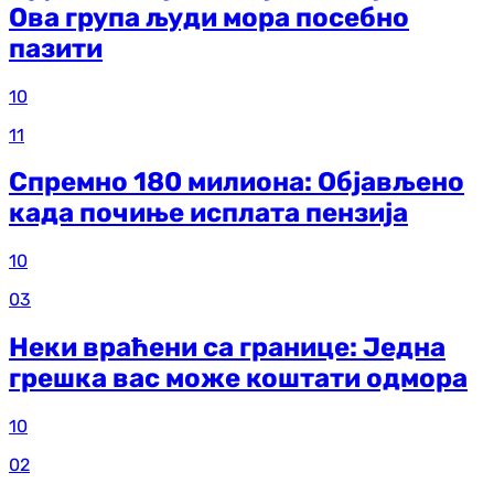
Ова група људи мора посебно
пазити
10
11
Спремно 180 милиона: Објављено
када почиње исплата пензија
10
03
Неки враћени са границе: Једна
грешка вас може коштати одмора
10
02