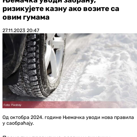
ризикујете казну ако возите са
овим гумама
27.11.2023
20:47
Од октобра 2024. године Њемачка уводи нова правила
у саобраћају.