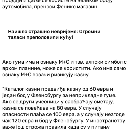
продаји и даље се користе на великом броју
аутомобила, преноси Феникс магазин.
Наишло страшно невријеме: Огромни
таласи преполовили кућу!
Ако гума има и ознаку М+С и тзв. алпски симбол с
врхом планине, може се користити. Ако има само
ознаку М+С возачи ризикују казну.
"Каталог казни предвиђа казну од 60 евра и
један бод у Фленсбургу за неприкладне гуме.
Ако се други учесници у саобраћају ометају,
казна се повећава на 80 евра. У случају
опасности плаћа се 100 евра, а у случају незгоде
чак 120 евра и бод у Фленсбургу. У иностранству
важе још строжа правила када су у питању