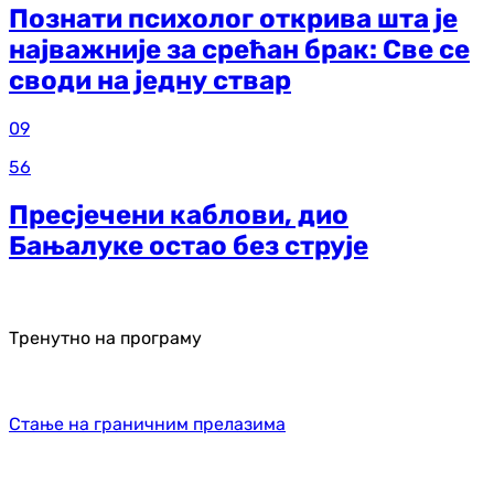
Познати психолог открива шта је
најважније за срећан брак: Све се
своди на једну ствар
09
56
Пресјечени каблови, дио
Бањалуке остао без струје
Тренутно на програму
Стање на граничним прелазима