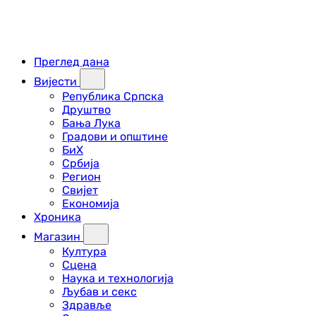
Преглед дана
Вијести
Република Српска
Друштво
Бања Лука
Градови и општине
БиХ
Србија
Регион
Свијет
Економија
Хроника
Магазин
Култура
Сцена
Наука и технологија
Љубав и секс
Здравље