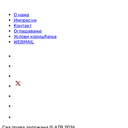
О нама
Импресум
Контакт
Оглашавање
Услови коришћења
WEBMAIL
Сва права задржана © АТВ 2026