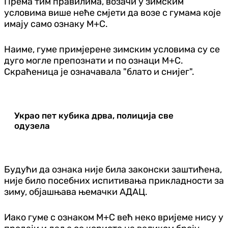
Према тим правилима, возачи у зимским
условима више неће смјети да возе с гумама које
имају само ознаку М+С.
Наиме, гуме примјерене зимским условима су се
дуго могле препознати и по ознаци М+С.
Скраћеница је означавала "блато и снијег".
Украо пет кубика дрва, полиција све
одузела
Будући да ознака није била законски заштићена,
није било посебних испитивања прикладности за
зиму, објашњава њемачки АДАЦ.
Иако гуме с ознаком М+С већ неко вријеме нису у