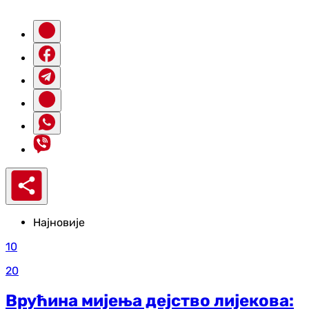
Најновије
10
20
Врућина мијења дејство лијекова: