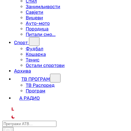
Стил
Занимљивости
Савјети
Вицеви
Ауто-мото
Породица
Питали смо...
Спорт
Фудбал
Кошарка
Тенис
Остали спортови
Архива
ТВ ПРОГРАМ
ТВ Распоред
Програм
А РАДИО
L