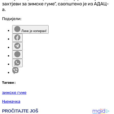
захтјеви за зимске гуме“, саопштено је из АДАЦ-
а.
Подијели:
Линк је копиран!
Таг
ови
:
зимске гуме
Њемачка