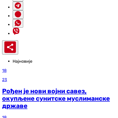
Најновије
18
23
Рођен је нови војни савез,
окупљене сунитске муслиманске
државе
18