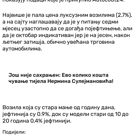
Највише је пала цена луксузним возилима (2,7%),
а на сајту наглашавају да је у питању седми
мјесец узастопно да се догађа појефтињење, али
да је октобар индикативан јер је на јесен, након
љетњег затишја, обично увећана трговина
аутомобилима.
Још није сахрањен: Ево колико кошта
чување тијела Нермина Сулејмановића!
Возила која су стара мање од годину дана,
јефтинија су 0.9%, док су модели стари од 10 до
20 година 0,4% јефтинији.
Подијели: