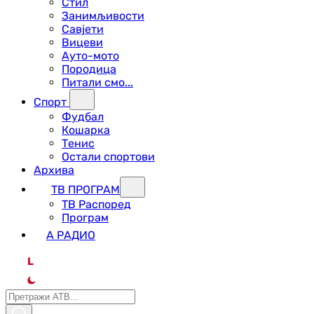
Стил
Занимљивости
Савјети
Вицеви
Ауто-мото
Породица
Питали смо...
Спорт
Фудбал
Кошарка
Тенис
Остали спортови
Архива
ТВ ПРОГРАМ
ТВ Распоред
Програм
А РАДИО
L