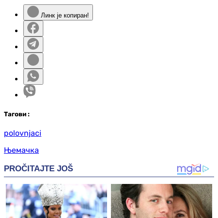
Линк је копиран!
Таг
ови
:
polovnjaci
Њемачка