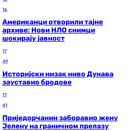
16
Американци отворили тајне
архиве: Нови НЛО снимци
шокирају јавност
17
49
Историјски низак ниво Дунава
зауставио бродове
17
41
Приједорчанин заборавио жену
Јелену на граничном прелазу