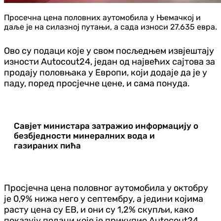
Просечна цена половних аутомобила у Њемачкој и
даље је на силазној путањи, а сада износи 27.635 евра.
Ово су подаци које у свом посљедњем извјештају
изности Autocout24, један од највећих сајтова за
продају половњака у Европи, који додаје да је у
паду, поред просјечне цене, и сама понуда.
Савјет министара затражио информацију о
безбједности минералних вода и
газираних пића
Просјечна цена половног аутомобила у октобру
је 0,9% нижа него у септембру, а једини којима
расту цена су ЕВ, и они су 1,2% скупљи, како
показују подаци које је прикупио
Autocout24
.