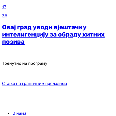
17
38
Овај град уводи вјештачку
интелигенцију за обраду хитних
позива
Тренутно на програму
Стање на граничним прелазима
О нама