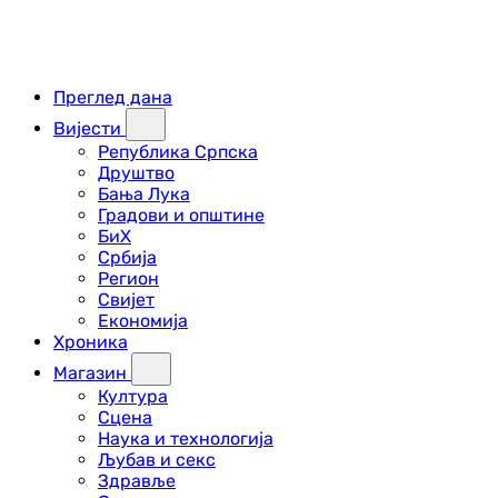
Преглед дана
Вијести
Република Српска
Друштво
Бања Лука
Градови и општине
БиХ
Србија
Регион
Свијет
Економија
Хроника
Магазин
Култура
Сцена
Наука и технологија
Љубав и секс
Здравље