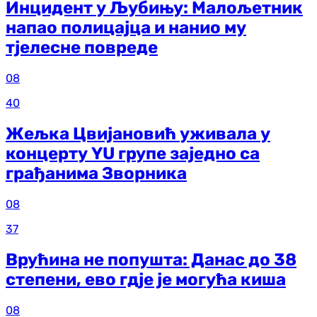
Инцидент у Љубињу: Малољетник
напао полицајца и нанио му
тјелесне повреде
08
40
Жељка Цвијановић уживала у
концерту YU групе заједно са
грађанима Зворника
08
37
Врућина не попушта: Данас до 38
степени, ево гдје је могућа киша
08