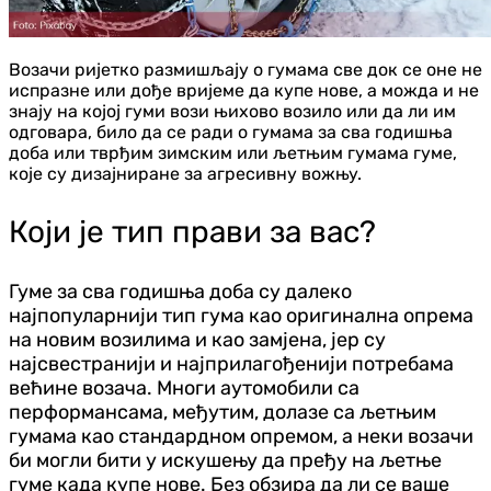
Возачи ријетко размишљају о гумама све док се оне не
испразне или дође вријеме да купе нове, а можда и не
знају на којој гуми вози њихово возило или да ли им
одговара, било да се ради о гумама за сва годишња
доба или тврђим зимским или љетњим гумама гуме,
које су дизајниране за агресивну вожњу.
Који је тип прави за вас?
Гуме за сва годишња доба су далеко
најпопуларнији тип гума као оригинална опрема
на новим возилима и као замјена, јер су
најсвестранији и најприлагођенији потребама
већине возача. Многи аутомобили са
перформансама, међутим, долазе са љетњим
гумама као стандардном опремом, а неки возачи
би могли бити у искушењу да пређу на љетње
гуме када купе нове. Без обзира да ли се ваше