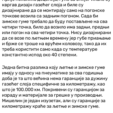
квргав дизајн газећег слоја и биле су
дизајниране да се монтирају само на погонске
точкове возила са задњим погоном. Сада би
зимске гуме требало да буду постављене на сва
четири точка, било да возило има задњи, предњи
или погон на сва четири точка. Нису дизајнирани
да се возе по љетњем времену јер губе приањање
и брже се троше на врућем коловозу, тако да их
треба користити само када су температуре
константно испод око 40 степени.
Једна битна разлика коју љетње и зимске гуме
имају у односу на пнеуматике за сва годишња
доба је та што већина нема гаранције за дужину
газећег слоја специфичне за километражу, као
што је 100.000 км. Покривени су гаранцијом за
израду и материјале за грешке у производњи.
Мишелин је један изузетак, али су гаранције за
километражу краће за љетње и зимске гуме.