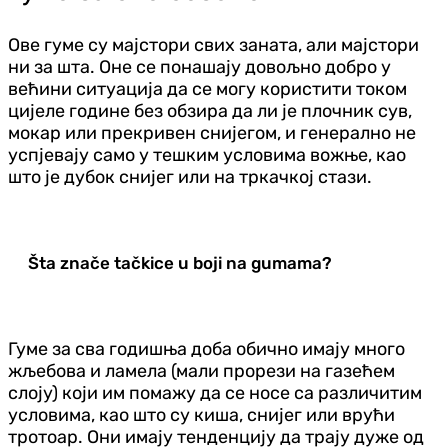
Ове гуме су мајстори свих заната, али мајстори
ни за шта. Оне се понашају довољно добро у
већини ситуација да се могу користити током
цијеле године без обзира да ли је плочник сув,
мокар или прекривен снијегом, и генерално не
успјевају само у тешким условима вожње, као
што је дубок снијег или на тркачкој стази.
Šta znače tačkice u boji na gumama?
Гуме за сва годишња доба обично имају много
жљебова и ламела (мали прорези на газећем
слоју) који им помажу да се носе са различитим
условима, као што су киша, снијег или врући
тротоар. Они имају тенденцију да трају дуже од