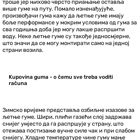
троше јер њихово чврсто приањање оставља
више гуме на путу. Помало изненађујуће,
произвођачи гума кажу да љетње гуме имају
боље перформансе у мокрим условима од гума за
сва годишња доба јер могу лакше распршити
воду. Неке љетње гуме су такође једносмјерне,
што значи да се могу монтирати само на једној
страни возила.
Kupovina guma - o čemu sve treba voditi
računa
Зимско вријеме представља озбиљне изазове за
љетње гуме. Шири, плићи газећи слој задржава
снијег умјесто да га распршује у страну, што
отежава постизање вучне силе чак и при слабом
снијегу. Хладне температуре чине гуму мање