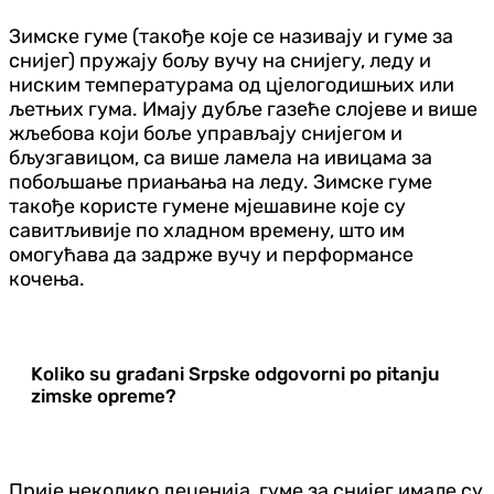
Зимске гуме (такође које се називају и гуме за
снијег) пружају бољу вучу на снијегу, леду и
ниским температурама од цјелогодишњих или
љетњих гума. Имају дубље газеће слојеве и више
жљебова који боље управљају снијегом и
бљузгавицом, са више ламела на ивицама за
побољшање приањања на леду. Зимске гуме
такође користе гумене мјешавине које су
савитљивије по хладном времену, што им
омогућава да задрже вучу и перформансе
кочења.
Koliko su građani Srpske odgovorni po pitanju
zimske opreme?
Прије неколико деценија, гуме за снијег имале су