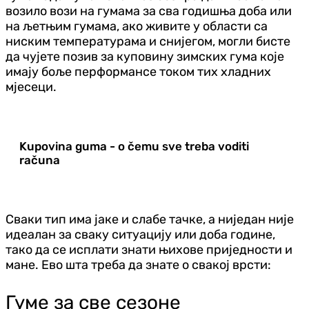
возило вози на гумама за сва годишња доба или
на љетњим гумама, ако живите у области са
ниским температурама и снијегом, могли бисте
да чујете позив за куповину зимских гума које
имају боље перформансе током тих хладних
мјесеци.
Kupovina guma - o čemu sve treba voditi
računa
Сваки тип има јаке и слабе тачке, а ниједан није
идеалан за сваку ситуацију или доба године,
тако да се исплати знати њихове приједности и
мане. Ево шта треба да знате о свакој врсти:
Гуме за све сезоне