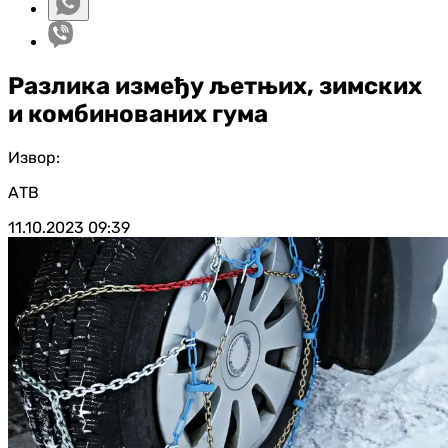
Разлика између љетњих, зимских
и комбинованих гума
Извор:
АТВ
11.10.2023
09:39