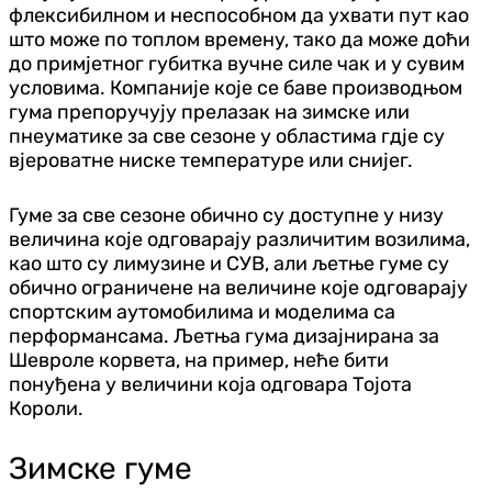
флексибилном и неспособном да ухвати пут као
што може по топлом времену, тако да може доћи
до примјетног губитка вучне силе чак и у сувим
условима. Компаније које се баве производњом
гума препоручују прелазак на зимске или
пнеуматике за све сезоне у областима гдје су
вјероватне ниске температуре или снијег.
Гуме за све сезоне обично су доступне у низу
величина које одговарају различитим возилима,
као што су лимузине и СУВ, али љетње гуме су
обично ограничене на величине које одговарају
спортским аутомобилима и моделима са
перформансама. Љетња гума дизајнирана за
Шевроле корвета, на пример, неће бити
понуђена у величини која одговара Тојота
Короли.
Зимске гуме