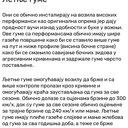
Они се обично инсталирају на возила високих
перформанси као оригинална опрема јер дају
предност вучи изнад удобности и буке у вожњи.
Ове гуме са перформансама обично имају шире
газеће површине како би се ставило више гуме
на пут и ниже профиле (висина бочне стране)
како би се смањило савијање бочних зидова у
агресивним кривинама и задржале гуме чврсто
постављене.
Љетње гуме омогућавају возилу да брже и са
више контроле пролази кроз кривине и
омогућавају краћа заустављања од гума за све
сезоне. Обично долазе са оцјенама брзине до 300
км/х, док су гуме за све сезоне обично оцјењене
за трајне брзине од 240 км/х или мање. Љетње
гуме имају плиће газеће слојеве и мање жлебова
од гума за сва годишња доба, а теже се брже