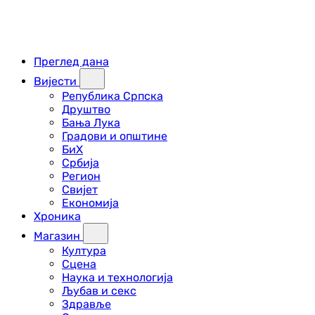
Преглед дана
Вијести
Република Српска
Друштво
Бања Лука
Градови и општине
БиХ
Србија
Регион
Свијет
Економија
Хроника
Магазин
Култура
Сцена
Наука и технологија
Љубав и секс
Здравље