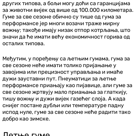
других типова, а бољи могу доћи са гаранцијама
за животни вијек од више од 100.000 километара.
Гуме за све сезоне обично су тише од гума за
перформансе јер многи возачи траже мирну
вожњу; такође имају низак отпор котрљања, што
значи да ће имати већу економичност горива од
осталих типова.
Међутим, у поређењу са љетњим гумама, гума за
све сезоне неће имати толико пријањање у
завојима или прецизност управљања и имаће
дужи зауставни пут. Пнеуматици за љетње
перформансе приањају као пијавице, али гуме за
све сезоне жртвују мало приањања за глаткију,
тишу вожњу и дужи вијек газећег слоја. А када
снијег постане дубљи или температуре падну
испод нуле, гуме за све сезоне неће радити тако
добро као зимске.
Летње гуме