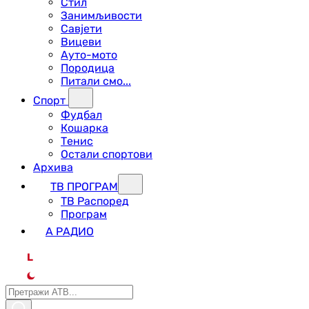
Стил
Занимљивости
Савјети
Вицеви
Ауто-мото
Породица
Питали смо...
Спорт
Фудбал
Кошарка
Тенис
Остали спортови
Архива
ТВ ПРОГРАМ
ТВ Распоред
Програм
А РАДИО
L