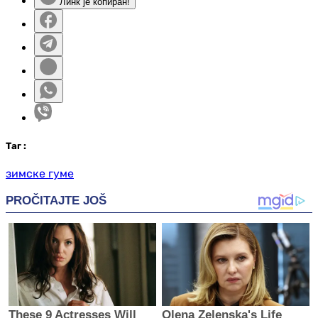
Линк је копиран!
Таг
:
зимске гуме