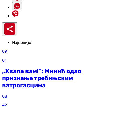
Најновије
09
01
„Хвала вам!“: Минић одао
признање требињским
ватрогасцима
08
42