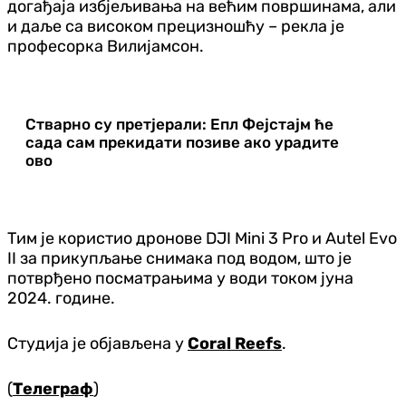
догађаја избјељивања на већим површинама, али
и даље са високом прецизношћу – рекла је
професорка Вилијамсон.
Стварно су претјерали: Епл Фејстајм ће
сада сам прекидати позиве ако урадите
ово
Тим је користио дронове DJI Mini 3 Pro и Autel Evo
II за прикупљање снимака под водом, што је
потврђено посматрањима у води током јуна
2024. године.
Студија је објављена у
Coral Reefs
.
(
Телеграф
)