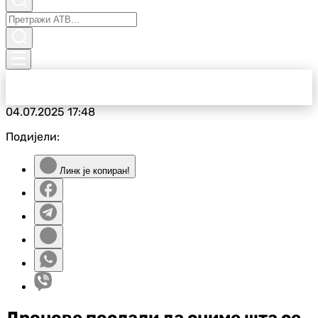
04.07.2025
17:48
Подијели:
Линк је копиран!
Дронове послали да сниме шта се