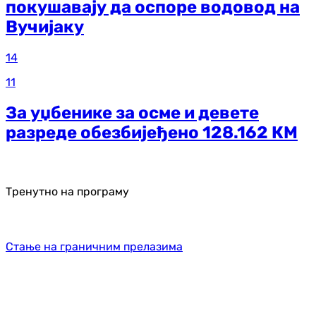
покушавају да оспоре водовод на
Вучијаку
14
11
За уџбенике за осме и девете
разреде обезбијеђено 128.162 КМ
Тренутно на програму
Стање на граничним прелазима