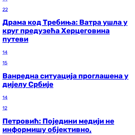
22
Драма код Требиња: Ватра ушла у
круг предузећа Херцеговина
путеви
14
15
Ванредна ситуација проглашена у
дијелу Србије
14
12
Петровић: Поједини медији не
информишу објективно,