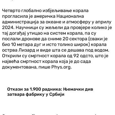
Четврто глобално избјељивање корала
прогласила је америчка Национална
администрација за океане и атмосферу у априлу
2024. Научници су жељели да провјере колико је
тај догађај утицао на систем корала, па су
послали дронове да сниме 20 сектора (сваки је
био 10 метара дуг и исто толико широк) корала
острва Лизард и виде шта се дешава под водом.
Открили су смртност корала од 92 одсто, што је
највећа смртност корала која је до сада
документована, пише Phys.org.
Откази за 1.900 радника: Њемачки див
затвара фабрику у Србији