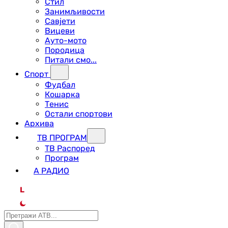
Стил
Занимљивости
Савјети
Вицеви
Ауто-мото
Породица
Питали смо...
Спорт
Фудбал
Кошарка
Тенис
Остали спортови
Архива
ТВ ПРОГРАМ
ТВ Распоред
Програм
А РАДИО
L