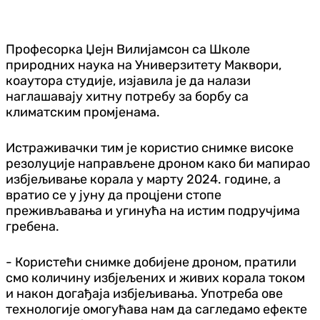
Професорка Џејн Вилијамсон са Школе
природних наука на Универзитету Маквори,
коаутора студије, изјавила је да налази
наглашавају хитну потребу за борбу са
климатским промјенама.
Истраживачки тим је користио снимке високе
резолуције направљене дроном како би мапирао
избјељивање корала у марту 2024. године, а
вратио се у јуну да процјени стопе
преживљавања и угинућа на истим подручјима
гребена.
- Користећи снимке добијене дроном, пратили
смо количину избјељених и живих корала током
и након догађаја избјељивања. Употреба ове
технологије омогућава нам да сагледамо ефекте