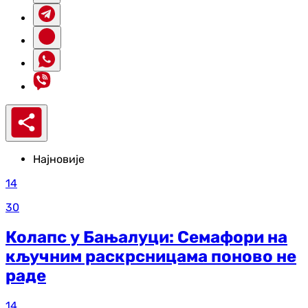
Најновије
14
30
Колапс у Бањалуци: Семафори на
кључним раскрсницама поново не
раде
14