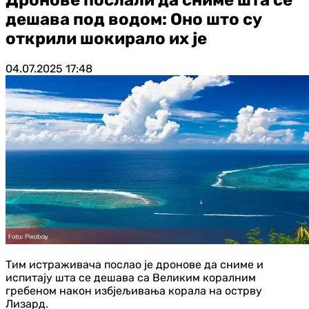
дешава под водом: Оно што су
открили шокирало их је
04.07.2025
17:48
Тим истраживача послао је дронове да сниме и
испитају шта се дешава са Великим коралним
гребеном након избјељивања корала на острву
Лизард.