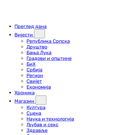
Преглед дана
Вијести
Република Српска
Друштво
Бања Лука
Градови и општине
БиХ
Србија
Регион
Свијет
Економија
Хроника
Магазин
Култура
Сцена
Наука и технологија
Љубав и секс
Здравље