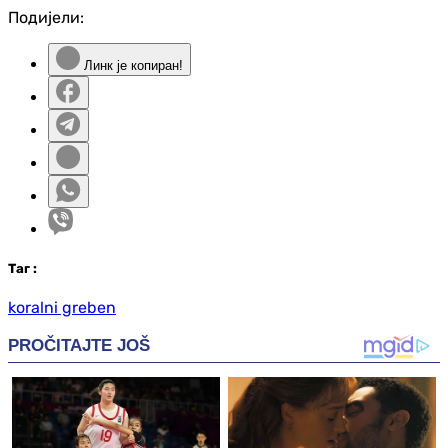
Подијели:
Линк је копиран!
Таг
:
koralni greben