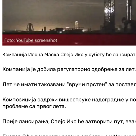
Компанија Илона Маска Спејс Икс у суботу ће лансират
Компанија је добила регулаторно одобрење за лет.
Лет ће имати такозвани "врући прстен" за постављ
Композиција садржи вишеструке надоградње у пор
проблеме са првог лета.
Прије лансирања, Спејс Икс ће затворити пут, ева