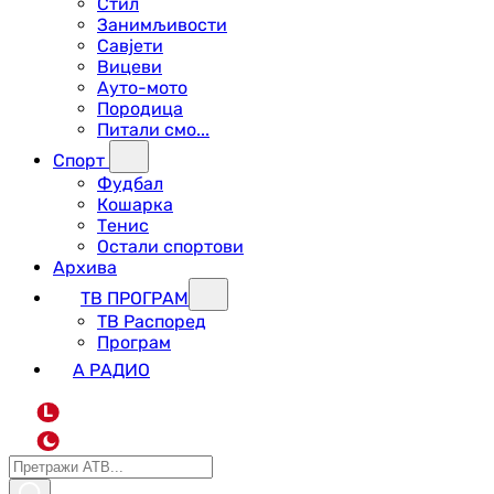
Стил
Занимљивости
Савјети
Вицеви
Ауто-мото
Породица
Питали смо...
Спорт
Фудбал
Кошарка
Тенис
Остали спортови
Архива
ТВ ПРОГРАМ
ТВ Распоред
Програм
А РАДИО
L