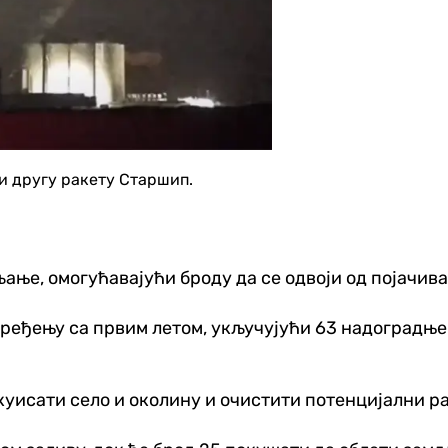
и другу ракету Старшип.
ање, омогућавајући броду да се одвоји од појачива
еђењу са првим летом, укључујући 63 надоградње к
куисати село и околину и очистити потенцијални ра