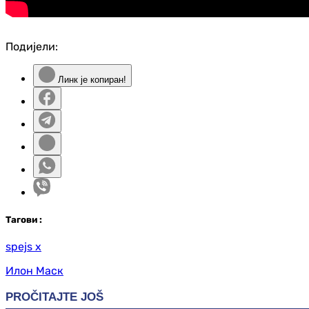
Подијели:
Линк је копиран!
Таг
ови
:
spejs x
Илон Маск