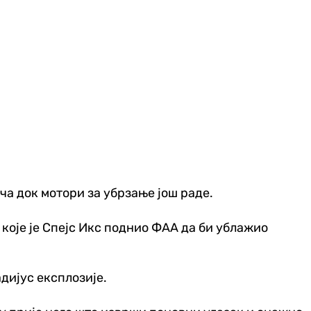
ча док мотори за убрзање још раде.
оје је Спејс Икс поднио ФАА да би ублажио
дијус експлозије.