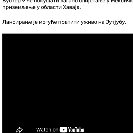
Бустер 9 ће покушати лагано слијетање у Мексичк
приземљење у области Хаваја.
Лансирање је могуће пратити уживо на Јутјубу.