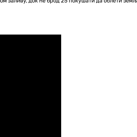
ом заливу, док ће брод 25 покушати да облети зем