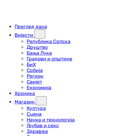
Преглед дана
Вијести
Република Српска
Друштво
Бања Лука
Градови и општине
БиХ
Србија
Регион
Свијет
Економија
Хроника
Магазин
Култура
Сцена
Наука и технологија
Љубав и секс
Здравље