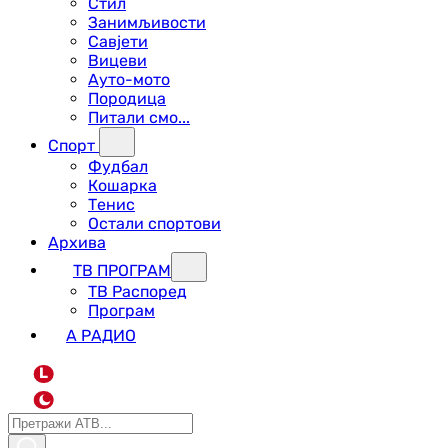
Стил
Занимљивости
Савјети
Вицеви
Ауто-мото
Породица
Питали смо...
Спорт
Фудбал
Кошарка
Тенис
Остали спортови
Архива
ТВ ПРОГРАМ
ТВ Распоред
Програм
А РАДИО
L