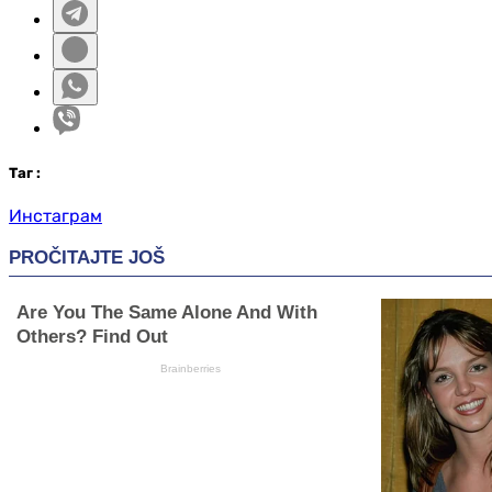
Таг
:
Инстаграм