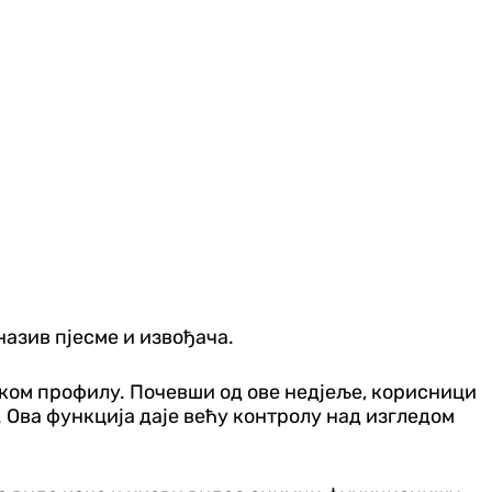
назив пјесме и извођача.
чком профилу. Почевши од ове недјеље, корисници
 Ова функција даје већу контролу над изгледом