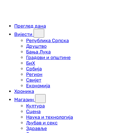
Преглед дана
Вијести
Република Српска
Друштво
Бања Лука
Градови и општине
БиХ
Србија
Регион
Свијет
Економија
Хроника
Магазин
Култура
Сцена
Наука и технологија
Љубав и секс
Здравље