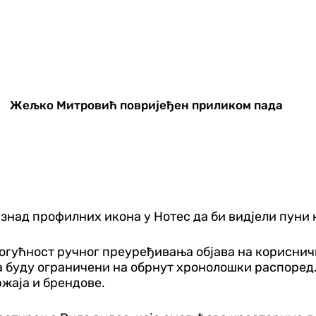
Жељко Митровић повријеђен приликом пада
знад профилних икона у Нотес да би видјели пуни 
 могућност ручног преуређивања објава на корисни
а буду ограничени на обрнут хронолошки распоред.
ржаја и брендове.