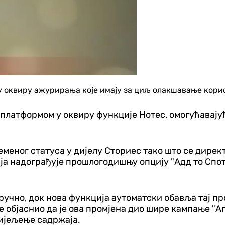
у оквиру ажурирања које имају за циљ олакшавање кори
 платформом у оквиру функције Нотес, омогућавају
меног статуса у дијелу Сториес тако што се дирек
ја надограђује прошлогодишњу опцију "Адд то Спот
о ручно, док нова функција аутоматски обавља тај 
 објаснио да је ова промјена дио шире кампање "
A
ијељење садржаја.