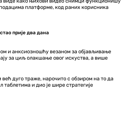
да виде како њихови видео снимци функционишу
ема подацима платформе, код раних корисника
стао прије два дана
ком и анксиозношћу везаном за објављивање
мају за циљ олакшање овог искуства, а више
и већ дуго траже, нарочито с обзиром на то да
л таблетима и дио је шире стратегије