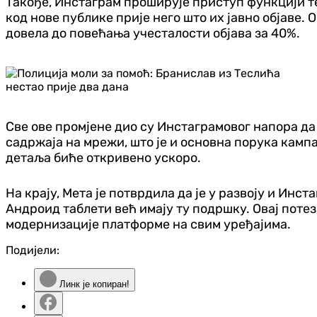
Такође, Инстаграм проширује приступ функцији т
код нове публике прије него што их јавно објаве. 
довела до повећања учесталости објава за 40%.
Све ове промјене дио су Инстаграмовог напора д
садржаја на мрежи, што је и основна порука кампа
детаља биће откривено ускоро.
На крају, Мета је потврдила да је у развоју и Инс
Андроид таблети већ имају ту подршку. Овај поте
модернизације платформе на свим уређајима.
Подијели:
Линк је копиран!