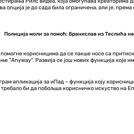
естирања Рилс видеа, која омогућава креаторима 
Ова опција је до сада била ограничена, али је, пр
Полиција моли за помоћ: Бранислав из Теслића не
а помогне корисницима да се лакше носе са притис
ње "Anyway". Развија се још нових функција које и
таграм апликација за иПад – функција коју корисниц
з требало би да побољша корисничко искуство на Еп