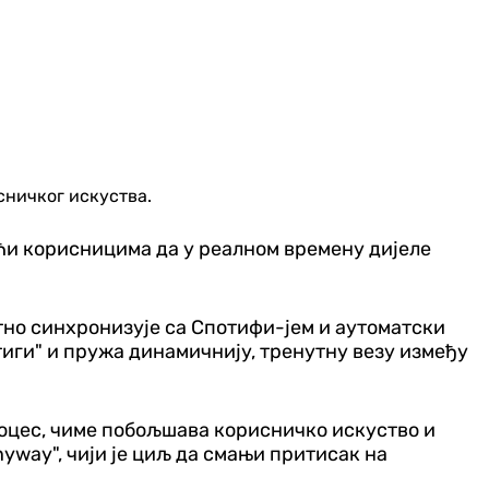
сничког искуства.
ћи корисницима да у реалном времену дијеле
тно синхронизује са Спотифи-јем и аутоматски
иги" и пружа динамичнију, тренутну везу између
процес, чиме побољшава корисничко искуство и
nyway
", чији је циљ да смањи притисак на