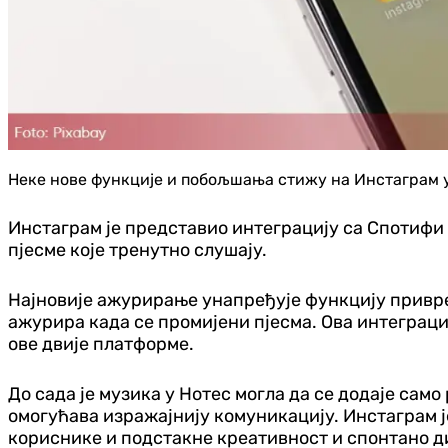
Неке нове функције и побољшања стижу на Инстаграм 
Инстаграм је представио интеграцију са Спотифи
пјесме које тренутно слушају.
Најновије ажурирање унапређује функцију привре
ажурира када се промијени пјесма. Ова интеграци
ове двије платформе.
До сада је музика у Нотес могла да се додаје сам
омогућава изражајнију комуникацију. Инстаграм је
кориснике и подстакне креативност и спонтано д