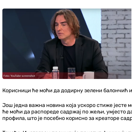
Корисници ће моћи да додирну зелени балончић и
Још једна важна новина која ускоро стиже јесте
ће моћи да распореде садржај по жељи, умјесто д
профила, што је посебно корисно за креаторе сад