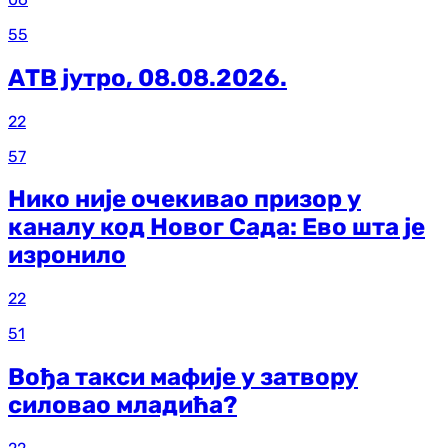
55
АТВ јутро, 08.08.2026.
22
57
Нико није очекивао призор у
каналу код Новог Сада: Ево шта је
изронило
22
51
Вођа такси мафије у затвору
силовао младића?