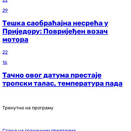
22
29
Тешка саобраћајна несрећа у
Приједору: Повријеђен возач
мотора
22
16
Тачно овог датума престаје
тропски талас, температура пада
Тренутно на програму
Стање на граничним прелазима