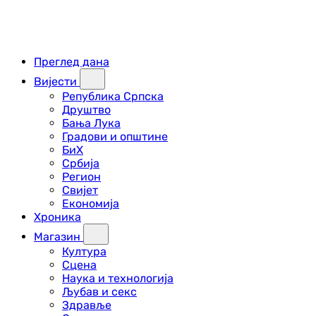
Преглед дана
Вијести
Република Српска
Друштво
Бања Лука
Градови и општине
БиХ
Србија
Регион
Свијет
Економија
Хроника
Магазин
Култура
Сцена
Наука и технологија
Љубав и секс
Здравље