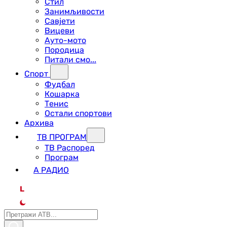
Стил
Занимљивости
Савјети
Вицеви
Ауто-мото
Породица
Питали смо...
Спорт
Фудбал
Кошарка
Тенис
Остали спортови
Архива
ТВ ПРОГРАМ
ТВ Распоред
Програм
А РАДИО
L