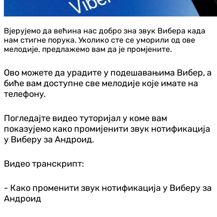
​Вјерујемо да већина нас добро зна звук Вибера када
нам стигне порука. Уколико сте се уморили од ове
мелодије, предлажемо вам да је промјените.
Ово можете да урадите у подешавањима Вибер, а
биће вам доступне све мелодије које имате на
телефону.
Погледајте видео туторијал у коме вам
показујемо како промијенити звук нотификација
у Виберу за Андроид.
Видео транскрипт:
- Како променити звук нотификација у Виберу за
Андроид