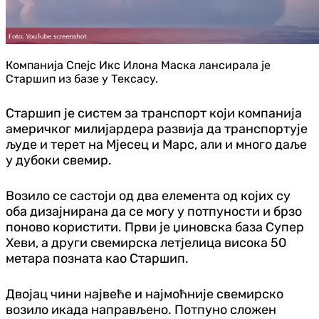
Компанија Спејс Икс Илона Маска лансирала је
Старшип из базе у Тексасу.
Старшип је систем за транспорт који компанија
америчког милијардера развија да транспортује
људе и терет на Мјесец и Марс, али и много даље
у дубоки свемир.
Возило се састоји од два елемента од којих су
оба дизајнирана да се могу у потпуности и брзо
поново користити. Први је џиновска база Супер
Хеви, а други свемирска летјелица висока 50
метара позната као Старшип.
Двојац чини највеће и најмоћније свемирско
возило икада направљено. Потпуно сложен