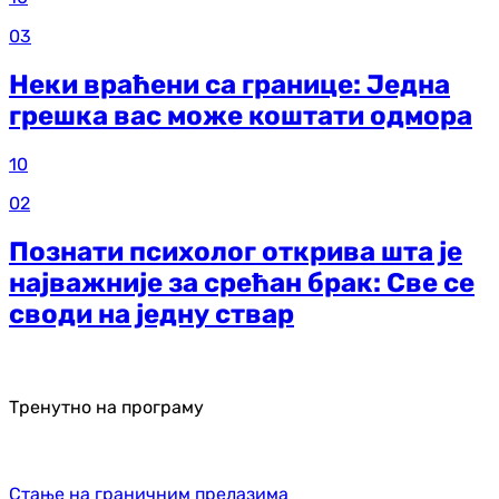
03
Неки враћени са границе: Једна
грешка вас може коштати одмора
10
02
Познати психолог открива шта је
најважније за срећан брак: Све се
своди на једну ствар
Тренутно на програму
Стање на граничним прелазима