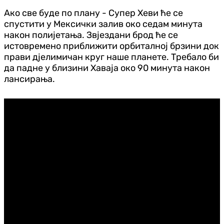
Ако све буде по плану - Супер Хеви ће се
спустити у Мексички залив око седам минута
након полијетања. Звјездани брод ће се
истовремено приближити орбиталној брзини док
прави дјелимичан круг наше планете. Требало би
да падне у близини Хаваја око 90 минута након
лансирања.