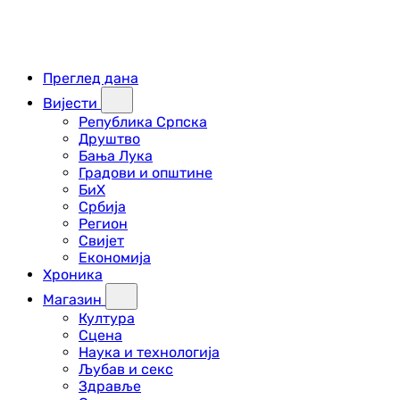
Преглед дана
Вијести
Република Српска
Друштво
Бања Лука
Градови и општине
БиХ
Србија
Регион
Свијет
Економија
Хроника
Магазин
Култура
Сцена
Наука и технологија
Љубав и секс
Здравље