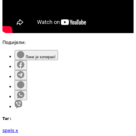
Подијели:
Линк је копиран!
Таг
:
spejs x