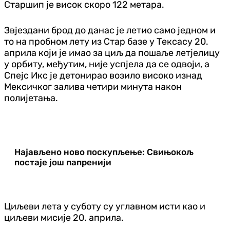
Старшип је висок скоро 122 метара.
Звјездани брод до данас је летио само једном и
то на пробном лету из Стар базе у Тексасу 20.
априла који је имао за циљ да пошаље летјелицу
у орбиту, међутим, није успјела да се одвоји, а
Спејс Икс је детонирао возило високо изнад
Мексичког залива четири минута након
полијетања.
Најављено ново поскупљење: Свињокољ
постаје још папренији
Циљеви лета у суботу су углавном исти као и
циљеви мисије 20. априла.