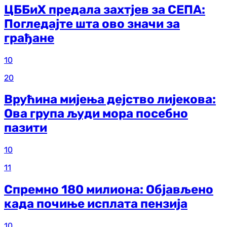
ЦББиХ предала захтјев за СЕПА:
Погледајте шта ово значи за
грађане
10
20
Врућина мијења дејство лијекова:
Ова група људи мора посебно
пазити
10
11
Спремно 180 милиона: Објављено
када почиње исплата пензија
10