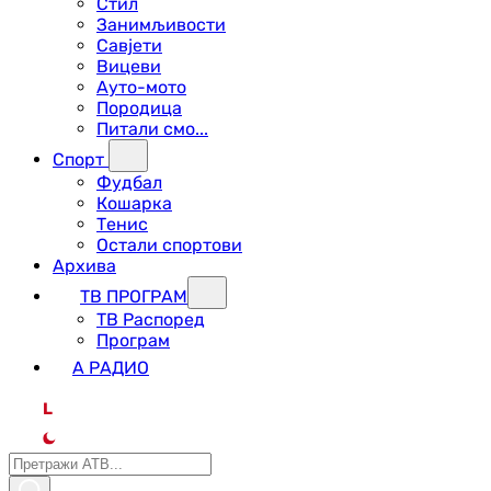
Стил
Занимљивости
Савјети
Вицеви
Ауто-мото
Породица
Питали смо...
Спорт
Фудбал
Кошарка
Тенис
Остали спортови
Архива
ТВ ПРОГРАМ
ТВ Распоред
Програм
А РАДИО
L