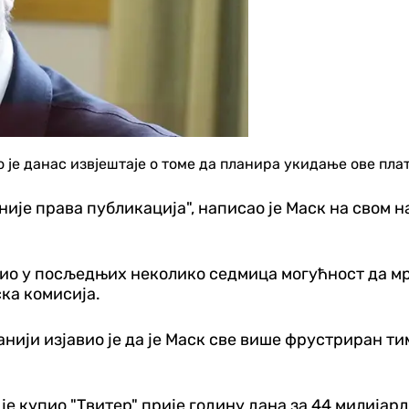
е данас извјештаје о томе да планира укидање ове плат
није права публикација", написао је Маск на свом н
естио у посљедњих неколико седмица могућност да м
ска комисија.
нији изјавио је да је Маск све више фрустриран ти
и је купио "Твитер" прије годину дана за 44 милија