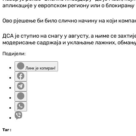
апликације у европском региону или о блокирању
Ово рјешење би било слично начину на који компа
ДСА је ступио на снагу у августу, а њиме се захти
модерисање садржаја и уклањање лажних, обмању
Подијели:
Линк је копиран!
Таг
: