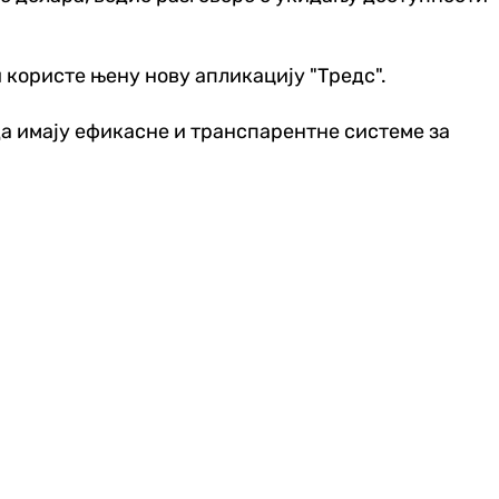
 користе њену нову апликацију "Тредс".
, да имају ефикасне и транспарентне системе за