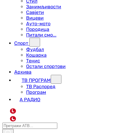
Стил
Занимљивости
Савјети
Вицеви
Ауто-мото
Породица
Питали смо...
Спорт
Фудбал
Кошарка
Тенис
Остали спортови
Архива
ТВ ПРОГРАМ
ТВ Распоред
Програм
А РАДИО
L