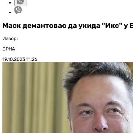
Маск демантовао да укида "Икс" у 
Извор:
СРНА
19.10.2023
11:26