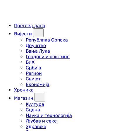
Преглед дана
Вијести
Република Српска
Друштво
Бања Лука
Градови и општине
БиХ
Србија
Регион
Свијет
Економија
Хроника
Магазин
Култура
Сцена
Наука и технологија
Љубав и секс
Здравље