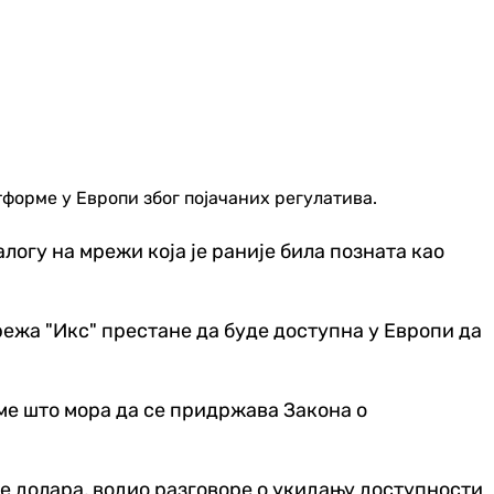
форме у Европи због појачаних регулатива.
алогу на мрежи која је раније била позната као
режа "Икс" престане да буде доступна у Европи да
ме што мора да се придржава Закона о
рде долара, водио разговоре о укидању доступности