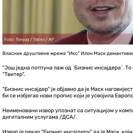
Власник друштвене мреже "Икс" Илон Маск демантовао ј
"Још једна потпуна лаж од `Бизнис инсајдера`. То 
"Твитер".
"Бизнис инсајдер" је објавио да је Маск наговиј
би се избјегао нови пропис који је усвојила Европ
Неименовани извор упознат са ситуацијом у компа
дигиталним услугама /ДСА/.
Извор је рекао "Бизнис инсајдеру" да је Маск, кој