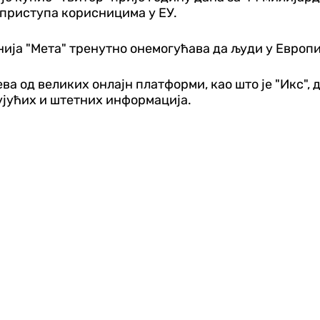
 приступа корисницима у ЕУ.
нија "Мета" тренутно онемогућава да људи у Европи
јева од великих онлајн платформи, као што је "Икс"
јућих и штетних информација.