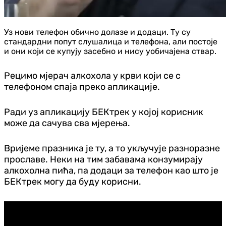
Уз нови телефон обично долазе и додаци. Ту су
стандардни попут слушалица и телефона, али постоје
и они који се купују засебно и нису уобичајена ствар.
Рецимо мјерач алкохола у крви који се с
телефоном спаја преко апликације.
Ради уз апликацију БЕКтрек у којој корисник
може да сачува сва мјерења.
Вријеме празника је ту, а то укључује разноразне
прославе. Неки на тим забавама конзумирају
алкохолна пића, па додаци за телефон као што је
БЕКтрек могу да буду корисни.