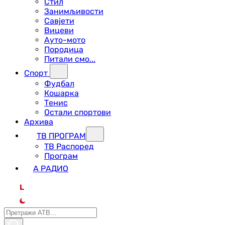
Стил
Занимљивости
Савјети
Вицеви
Ауто-мото
Породица
Питали смо...
Спорт
Фудбал
Кошарка
Тенис
Остали спортови
Архива
ТВ ПРОГРАМ
ТВ Распоред
Програм
А РАДИО
L