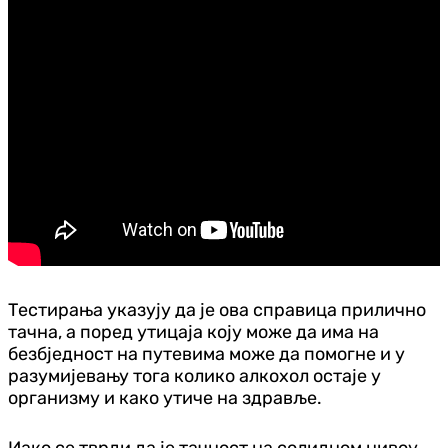
Тестирања указују да је ова справица прилично
тачна, а поред утицаја коју може да има на
безбједност на путевима може да помогне и у
разумијевању тога колико алкохол остаје у
организму и како утиче на здравље.
Иако се тврди да је тачност на солидном нивоу,