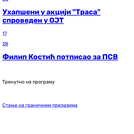
Ухапшени у акцији "Траса"
спроведен у ОЈТ
17
28
Филип Костић потписао за ПСВ
Тренутно на програму
Стање на граничним прелазима