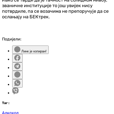
званичне институције то још увијек нису
потврдиле, па се возачима не препоручује да се
ослањају на БЕКтрек.
Подијели:
Линк је копиран!
Таг
:
Алкохол