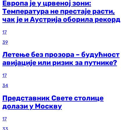
Европа је у црвеној зони:
Температура не престаје расти,
чак је и Аустрија оборила рекорд
17
39
Летење без прозора – будућност
авијације или ризик за путнике?
17
34
Представник Свете столице
долази у Москву
17
33