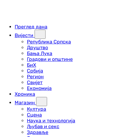
Преглед дана
Вијести
Република Српска
Друштво
Бања Лука
Градови и општине
БиХ
Србија
Регион
Свијет
Економија
Хроника
Магазин
Култура
Сцена
Наука и технологија
Љубав и секс
Здравље