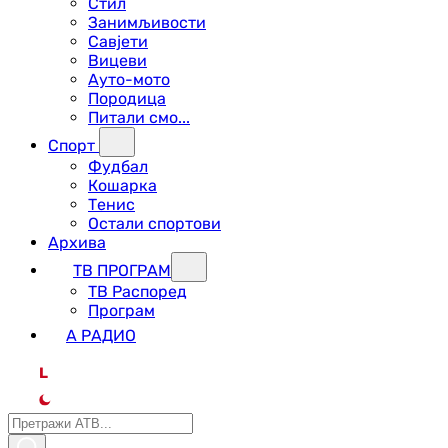
Стил
Занимљивости
Савјети
Вицеви
Ауто-мото
Породица
Питали смо...
Спорт
Фудбал
Кошарка
Тенис
Остали спортови
Архива
ТВ ПРОГРАМ
ТВ Распоред
Програм
А РАДИО
L