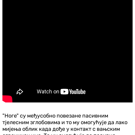
"Ноге" су међусобно повезане пасивним
тјелесним зглобовима и то му омогућује да лако
мијења облик када дође у контакт с вањским