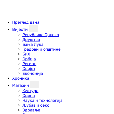
Преглед дана
Вијести
Република Српска
Друштво
Бања Лука
Градови и општине
БиХ
Србија
Регион
Свијет
Економија
Хроника
Магазин
Култура
Сцена
Наука и технологија
Љубав и секс
Здравље