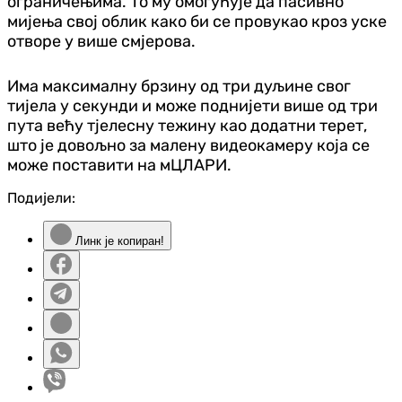
ограничењима. То му омогућује да пасивно
мијења свој облик како би се провукао кроз уске
отворе у више смјерова.
Има максималну брзину од три дуљине свог
тијела у секунди и може поднијети више од три
пута већу тјелесну тежину као додатни терет,
што је довољно за малену видеокамеру која се
може поставити на мЦЛАРИ.
Подијели:
Линк је копиран!