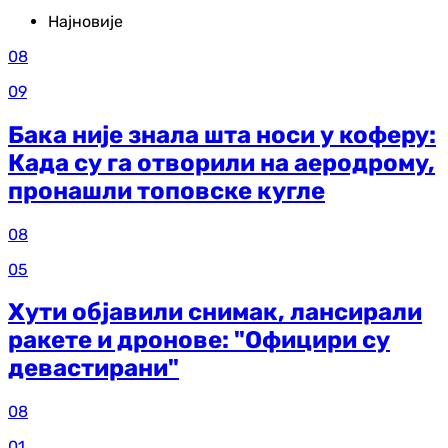
Најновије
08
09
Бака није знала шта носи у коферу:
Када су га отворили на аеродрому,
пронашли топовске кугле
08
05
Хути објавили снимак, лансирали
ракете и дронове: "Официри су
девастирани"
08
01