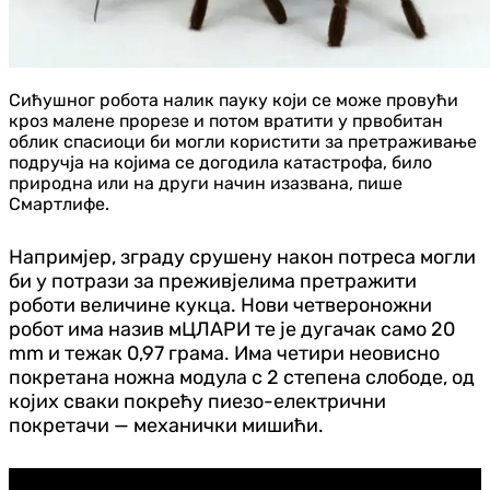
Сићушног робота налик пауку који се може провући
кроз малене прорезе и потом вратити у првобитан
облик спасиоци би могли користити за претраживање
подручја на којима се догодила катастрофа, било
природна или на други начин изазвана, пише
Смартлифе.
Напримјер, зграду срушену након потреса могли
би у потрази за преживјелима претражити
роботи величине кукца. Нови четвероножни
робот има назив мЦЛАРИ те је дугачак само 20
mm и тежак 0,97 грама. Има четири неовисно
покретана ножна модула с 2 степена слободе, од
којих сваки покрећу пиезо-електрични
покретачи — механички мишићи.