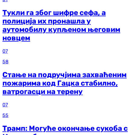
Тукли га због шифре сефа, а
полиција их пронашла у
аутомобилу купљеном његовим
новцем
07
58
Стање на подручјима захваћеним
пожарима код Гацка стабилно,
ватрогасци на терену
07
55
Трамп: Могуће окончање сукоба с