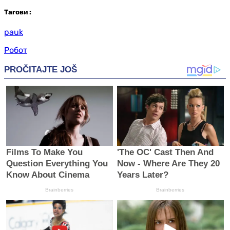
Таг
ови
:
pauk
Робот