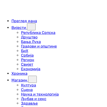
Преглед дана
Вијести
Република Српска
Друштво
Бања Лука
Градови и општине
БиХ
Србија
Регион
Свијет
Економија
Хроника
Магазин
Култура
Сцена
Наука и технологија
Љубав и секс
Здравље