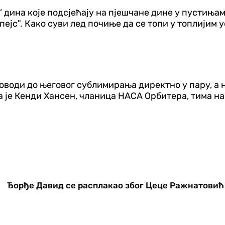
“ дина које подсјећају на пјешчане дине у пустиња
ејс". Како суви лед почиње да се топи у топлијим 
доводи до његовог сублимирања директно у пару, а
ла је Кенди Хансен, чланица НАСА Орбитера, тима н
Ђорђе Давид се расплакао због Цеце Ражнатовић