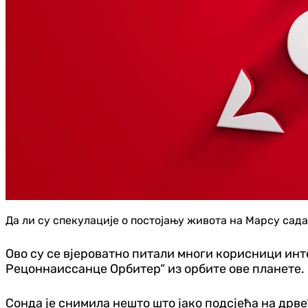
Да ли су спекулације о постојању живота на Марсу сад
Ово су се вјероватно питали многи корисници инт
Рецоннаиссанце Орбитер“ из орбите ове планете.
Сонда је снимила нешто што јако подсјећа на дрве