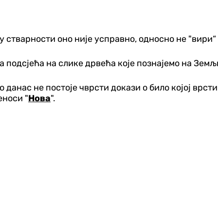
 у стварности оно није усправно, односно не "вири“ 
та подсјећа на слике дрвећа које познајемо на Земљ
о данас не постоје чврсти докази о било којој врст
еноси "
Нова
".