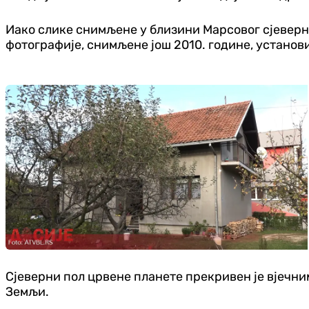
Иако слике снимљене у близини Марсовог сјеверно
фотографије, снимљене још 2010. године, установи
Сјеверни пол црвене планете прекривен је вјечним
Земљи.