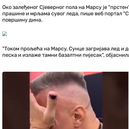
Око залеђеног Сјеверног пола на Марсу је "прстен
прашине и мрљама сувог леда, пише веб портал "Сп
површину дина.
"Током прољећа на Марсу, Сунце загријава лед и 
песка и излаже тамни базалтни пијесак", објасни