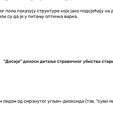
г пола показују структуре које јако подсјећају на
ли су да је у питању оптичка варка.
"Досије" доноси детаље стравичног убиства стар
 ледом од смрзнутог угљен-диоксида (тзв. "суви ле