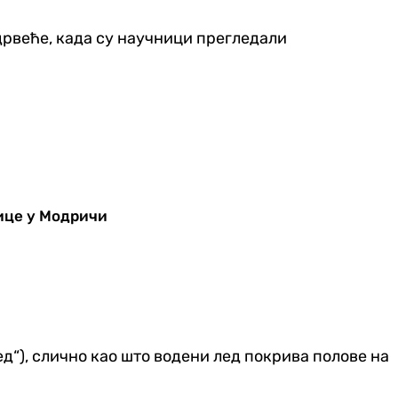
 дрвеће, када су научници прегледали
ице у Модричи
д“), слично као што водени лед покрива полове на