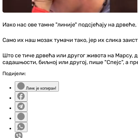
Иако нас ове тамне "линије" подсјећају на дрвеће,
Само их наш мозак тумачи тако, јер их слика заис
Што се тиче дрвећа или другог живота на Марсу, д
садашњости, биљној или другој, пише "Спејс", а пр
Подијели:
Линк је копиран!