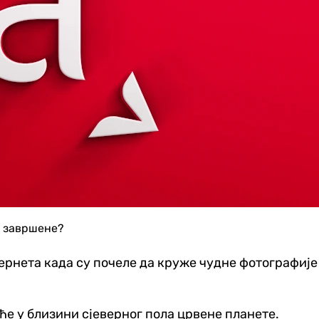
а завршене?
ернета када су почеле да круже чудне фотографије
ће у близини сјеверног пола црвене планете.