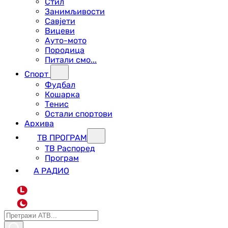
Стил
Занимљивости
Савјети
Вицеви
Ауто-мото
Породица
Питали смо...
Спорт
Фудбал
Кошарка
Тенис
Остали спортови
Архива
ТВ ПРОГРАМ
ТВ Распоред
Програм
А РАДИО
L