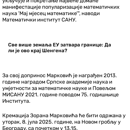
укључује и покретање највеће домаће
манифестације популаризације математичких
наука 'Мај мјесец математике'", наводи
Математички институт САНУ.
Све више земаља ЕУ затвара границе: Да
ли је ово крај Шенгена?
За свој допринос Марковић је награђен 2013.
године наградом Српске академије наука и
умјетности за математичке науке и Повељом
МИСАНУ 2021. године поводом 75. годишњице
Института.
Кремација Зорана Марковића ће бити одржана у
уторак, 8. јула 2025. године, на Новом гробљу у
Београду, са почетком у 13.15.