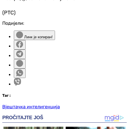
(РТС)
Подијели:
Линк је копиран!
Таг
:
Вјештачка интелигенција