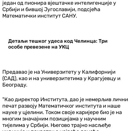
један од пионира вјештачке интелигенције у
Србији и бившој Југославији, подсјећа
Математички институт САНУ.
Детаљи тешког удеса код Челинца: Три
особе превезене на УКЦ
Предавао је на Универзитету у Калифорнији
(САД), као и на универзитетима у Крагујевцу и
Београду.
"Као директор Института, дао је немерљив лични
печат развоју Математичког института и наше
науке у цјелини. Током своје каријере био је на
многим значајним позицијама у научним
тијелима у Србији. Његово трајно насљеђе