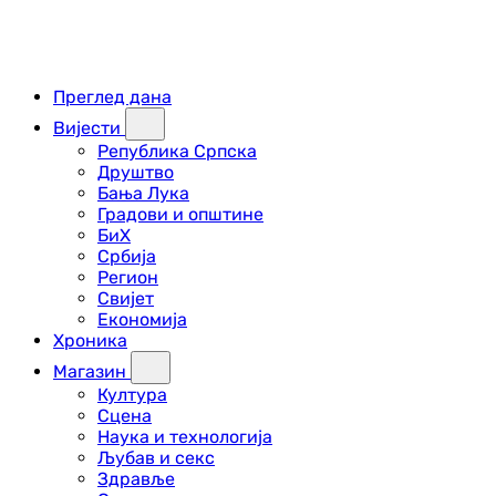
Преглед дана
Вијести
Република Српска
Друштво
Бања Лука
Градови и општине
БиХ
Србија
Регион
Свијет
Економија
Хроника
Магазин
Култура
Сцена
Наука и технологија
Љубав и секс
Здравље