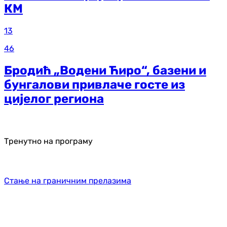
КМ
13
46
Бродић „Водени Ћиро“, базени и
бунгалови привлаче госте из
цијелог региона
Тренутно на програму
Стање на граничним прелазима