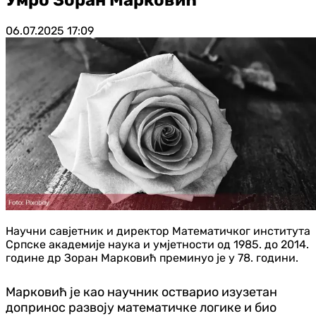
06.07.2025
17:09
Научни савјетник и директор Математичког института
Српске академије наука и умјетности од 1985. до 2014.
године др Зоран Марковић преминуо је у 78. години.
Марковић је као научник остварио изузетан
допринос развоју математичке логике и био