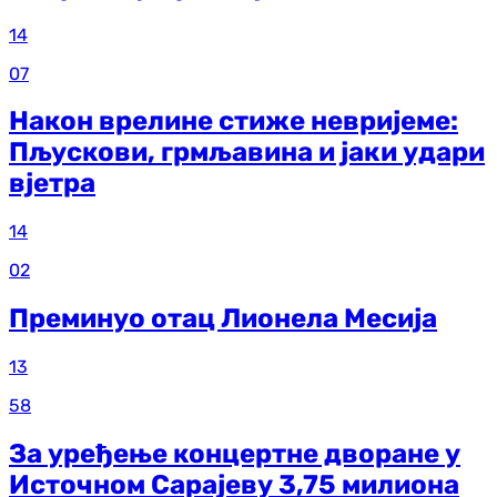
14
07
Након врелине стиже невријеме:
Пљускови, грмљавина и јаки удари
вјетра
14
02
Преминуо отац Лионела Месија
13
58
За уређење концертне дворане у
Источном Сарајеву 3,75 милиона