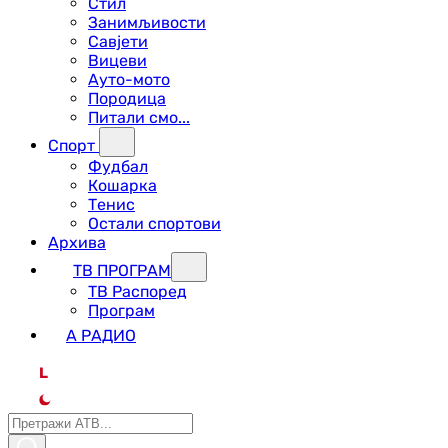
Стил
Занимљивости
Савјети
Вицеви
Ауто-мото
Породица
Питали смо...
Спорт
Фудбал
Кошарка
Тенис
Остали спортови
Архива
ТВ ПРОГРАМ
ТВ Распоред
Програм
А РАДИО
L