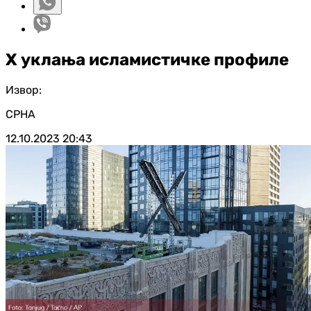
X уклања исламистичке профиле
Извор:
СРНА
12.10.2023
20:43