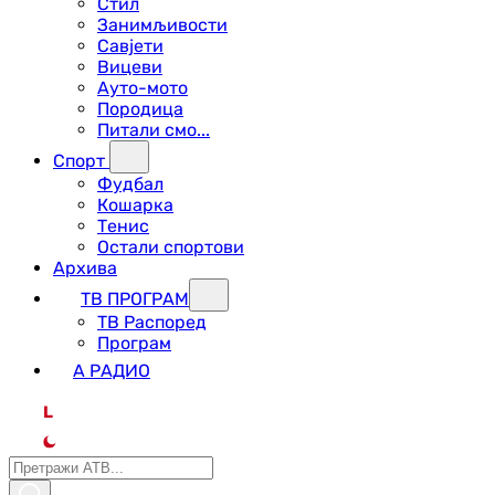
Стил
Занимљивости
Савјети
Вицеви
Ауто-мото
Породица
Питали смо...
Спорт
Фудбал
Кошарка
Тенис
Остали спортови
Архива
ТВ ПРОГРАМ
ТВ Распоред
Програм
А РАДИО
L