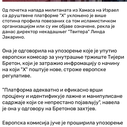
Од почетка напада милитаната из Хамаса на Израел
са друштвене платформе "X" уклоњено је више
стотина профила повезаних са том исламистичком
организацијом или су им објаве означене, рекла је
данас директор некадашњег "Tвитера" Линда
Јакарино.
Она је одговорила на упозорење које је упутио
европски комесар за унутрашње тржиште Тијери
Бретон, који је затражио инфромацију о начину
на који "X" поштује нове, строже европске
регулативе.
"Платформа адекватно и ефикасно врши
процјену и идентификује лажне и манипулисане
садржаје који се непрестано појављују", навела
је она у одговору на Бретонов захтјев.
Европска комисија јуче је проширила упозорење