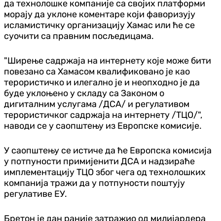
да технолошке компаније са својих платформи
морају да уклоне коментаре који фаворизују
исламистичку организацију Хамас или ће се
суочити са правним посљедицама.
"Ширење садржаја на интернету које може бити
повезано са Хамасом квалификовано је као
терористичко и илегално је и неопходно је да
буде уклоњено у складу са Законом о
дигиталним услугама /ДСА/ и регулативом
терористичког садржаја на интернету /ТЦО/",
наводи се у саопштењу из Европске комисије.
У саопштењу се истиче да ће Европска комисија
у потпуности примијенити ДСА и надзираће
имплементацију ТЦО због чега од технолошких
компанија тражи да у потпуности поштују
регулативе ЕУ.
Бретон је дан раније затражио од милијардера