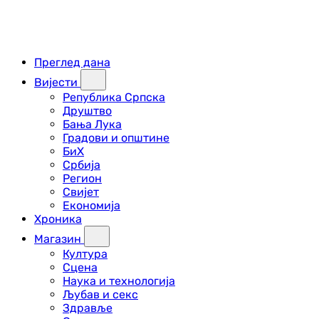
Преглед дана
Вијести
Република Српска
Друштво
Бања Лука
Градови и општине
БиХ
Србија
Регион
Свијет
Економија
Хроника
Магазин
Култура
Сцена
Наука и технологија
Љубав и секс
Здравље