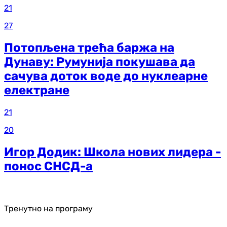
21
27
Потопљена трећа баржа на
Дунаву: Румунија покушава да
сачува доток воде до нуклеарне
електране
21
20
Игор Додик: Школа нових лидера -
понос СНСД-а
Тренутно на програму