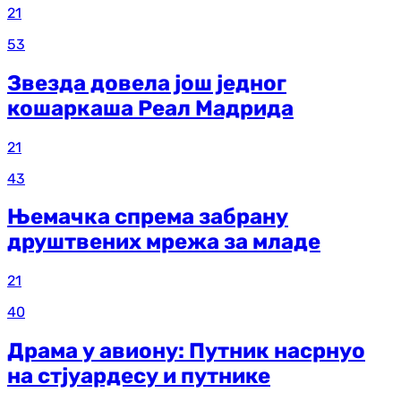
21
53
Звезда довела још једног
кошаркаша Реал Мадрида
21
43
Њемачка спрема забрану
друштвених мрежа за младе
21
40
Драма у авиону: Путник насрнуо
на стјуардесу и путнике