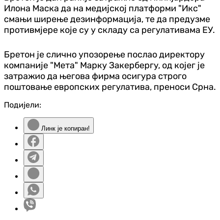
Илона Маска да на медијској платформи "Икс"
смањи ширење дезинформација, те да предузме
противмјере које су у складу са регулативама ЕУ.
Бретон је слично упозорење послао директору
компаније "Мета" Марку Закербергу, од којег је
затражио да његова фирма осигура строго
поштовање европских регулатива, преноси Срна.
Подијели:
Линк је копиран!