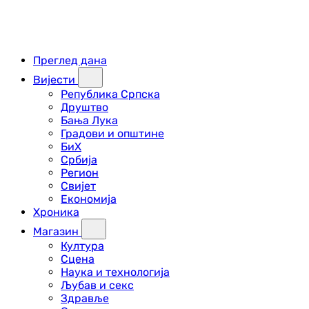
Преглед дана
Вијести
Република Српска
Друштво
Бања Лука
Градови и општине
БиХ
Србија
Регион
Свијет
Економија
Хроника
Магазин
Култура
Сцена
Наука и технологија
Љубав и секс
Здравље