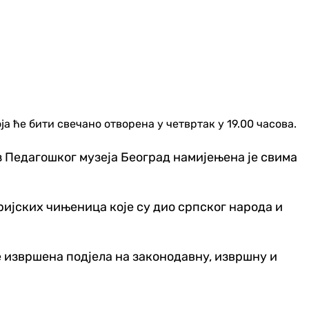
а ће бити свечано отворена у четвртак у 19.00 часова.
 Педагошког музеја Београд намијењена је свима
ријских чињеница које су дио српског народа и
 је извршена подјела на законодавну, извршну и