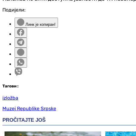
Подијели:
Линк је копиран!
Таг
ови
:
izložba
Muzej Republike Srpske