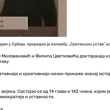
ем у Србији, приредио је изложбу „Сретењски устав“ кој
 Миловановић и Филипа Цветковића докторанда из
таву.
кативнији и креативнији начин прикаже значај исто
 вијека. Састојао се од 14 глава и 142 члана, којим
демократије и уставности.
а.