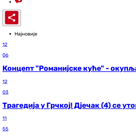
Најновије
12
06
Концепт "Романијске куће" - окуп
12
03
Трагедија у Грчкој! Дјечак (4) се ут
11
55