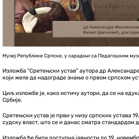
Музеј Републике Српске, у сарадњи са Педагошким музеј
Изложба "Сретењски устав" аутора др Александре
који желе да надограде знање о првом српском ус
Циљ изложбе је, како истичу аутори, да се на еду
Србије.
Сретењски устав је први у низу српских устава 19.
судску власт, што се и данас сматра стандардом 
Изложба ће бити доступна јавности до 19. новембр