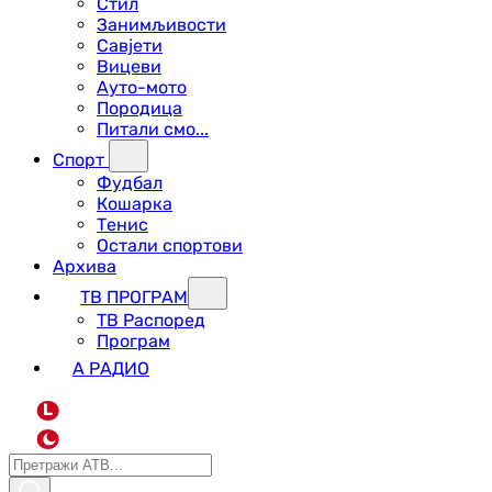
Стил
Занимљивости
Савјети
Вицеви
Ауто-мото
Породица
Питали смо...
Спорт
Фудбал
Кошарка
Тенис
Остали спортови
Архива
ТВ ПРОГРАМ
ТВ Распоред
Програм
А РАДИО
L