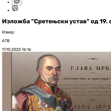
Изложба "Сретењски устав" од 19. 
Извор:
АТВ
17.10.2023
16:16