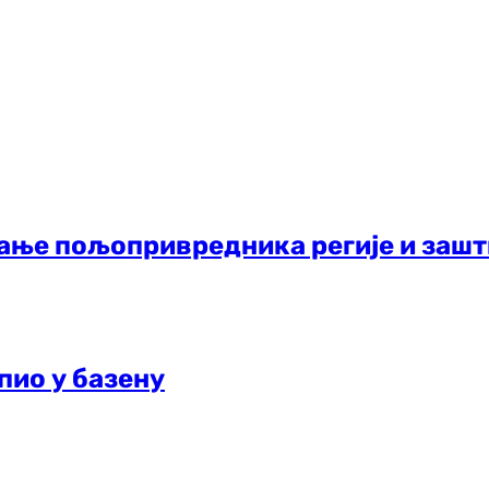
љање пољопривредника регије и заш
опио у базену