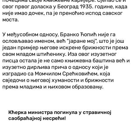
свог првог доласка у Београд 1935. године, када
није имао дочек, па је преноћио испод савског
моста.
У међусобном односу, Бранко Ћопић није га
ословљавао именом, већ "јаране мој", што је још
један примјер његове искрене брижности према
свом младом штићенику. Иза овог изузетног
писца остала је не само књижевна баштина већ и
изузетно дирљива прича о односу који је
изградио са Момчилом Срећковићем, која
свједочи о његовој хуманости и брижности
према младима и њиховом образовању.
Кћерка министра погинула у стравичној
саобраћајној несрећи!