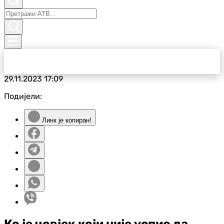
29.11.2023
17:09
Подијели:
Линк је копиран!
Ко је човјек који није успио да