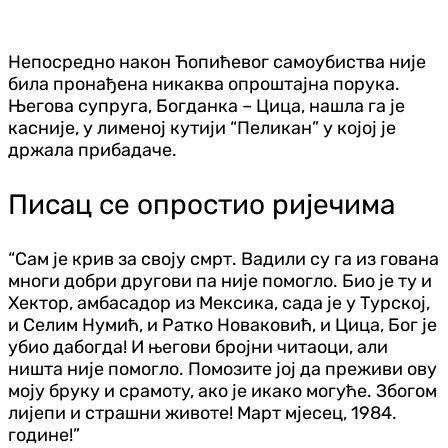
Непосредно након Ћопићевог самоубиства није
била пронађена никаква опроштајна порука.
Његова супруга, Богданка – Цица, нашла га је
касније, у лименој кутији “Пеликан” у којој је
држала прибадаче.
Писац се опростио ријечима
“Сам је крив за своју смрт. Вадили су га из гована
многи добри другови па није помогло. Био је ту и
Хектор, амбасадор из Мексика, сада је у Турској,
и Селим Нумић, и Ратко Новаковић, и Цица, Бог је
убио дабогда! И његови бројни читаоци, али
ништа није помогло. Помозите јој да преживи ову
моју бруку и срамоту, ако је икако могуће. Збогом
лијепи и страшни животе! Март мјесец, 1984.
године!”