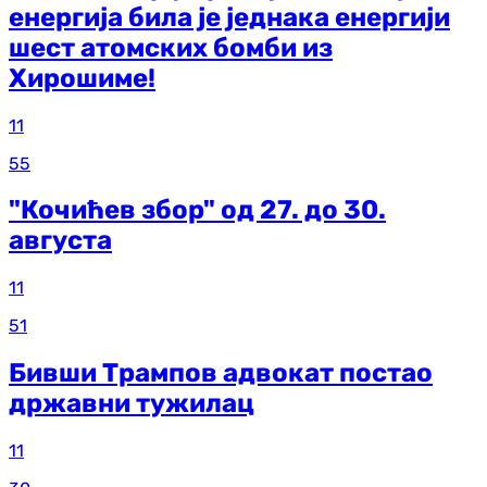
енергија била је једнака енергији
шест атомских бомби из
Хирошиме!
11
55
"Кочићев збор" од 27. до 30.
августа
11
51
Бивши Трампов адвокат постао
државни тужилац
11