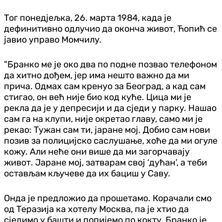
Тог понедјељка, 26. марта 1984, када је
дефинитивно одлучио да оконча живот, Ћопић се
јавио управо Момчилу.
"Бранко ме је око два по подне позвао телефоном
да хитно дођем, јер има нешто важно да ми
прича. Одмах сам кренуо за Београд, а кад сам
стигао, он већ није био код куће. Цица ми је
рекла да је у депресији и да сједи у парку. Нашао
сам га на клупи, није окретао главу, само ми је
рекао: Тужан сам ти, јаране мој. Добио сам нови
позив за полицијско саслушање, хоће да ми огуле
кожу. Али неће они више да ми загорчавају
живот. Јаране мој, затварам свој ‘дућан’, а теби
остављам кључеве да их бациш у Саву.
Онда је предложио да прошетамо. Корачали смо
од Теразија ка хотелу Москва, па је хтио да
сједимо у башти и попијемо по кокту. Бранко је