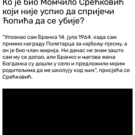
Ко је био Момчило Срећковић
који није успио да спријечи
Ћопића да се убије?
"Упознао сам Бранка 14. јула 1964. када сам
примио награду Полетарца за најбољу пјесму, а
он је био члан жирија. Ни данас не знам зашто
сам му се допао, али Бранко и његова жена
Богданка су дошли у село и предложили мојим
родитељима да ме школују код њих", присјећа се
Срећковић.