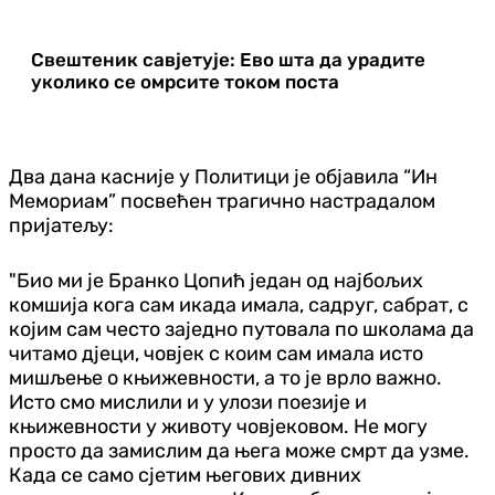
Свештеник савјетује: Ево шта да урадите
уколико се омрсите током поста
Два дана касније у Политици је објавила “Ин
Мемориам” посвећен трагично настрадалом
пријатељу:
"Био ми је Бранко Цопић један од најбољих
комшија кога сам икада имала, садруг, сабрат, с
којим сам често заједно путовала по школама да
читамо дјеци, човјек с коим сам имала исто
мишљење о књижевности, а то је врло важно.
Исто смо мислили и у улози поезије и
књижевности у животу човјековом. Не могу
просто да замислим да њега може смрт да узме.
Када се само сјетим његових дивних