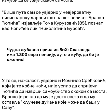
намјери да се убије скоком са моста.
"Више пута сам се увјерио у невјероватну
визионарску даровитост нашег великог Бранка
Ћопића", изјављује Тома Курузовић (85), познат
као Ћопићев лик "Николетина Бурсаћ".
Чудна љубавна прича из БиХ: Слагао да
има 1.300 евра пензију, ауто и кућу, да би је
оженио!
У то се, нажалост, увјерио и Момчило Срећковић,
који је те кобне ноћи, није успио да спријечи
Ћопића да изврши самоубиство скоком са моста.
Бранко је рекао да му је доста свега и да му
оставља "кључеве дућана које може да баци у
Саву".