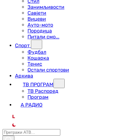
Стил
Занимљивости
Савјети
Вицеви
Ауто-мото
Породица
Питали смо...
Спорт
Фудбал
Кошарка
Тенис
Остали спортови
Архива
ТВ ПРОГРАМ
ТВ Распоред
Програм
А РАДИО
L