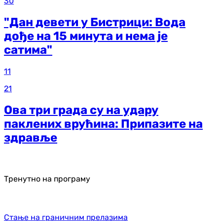
30
"Дан девети у Бистрици: Вода
дође на 15 минута и нема је
сатима"
11
21
Ова три града су на удару
паклених врућина: Припазите на
здравље
Тренутно на програму
Стање на граничним прелазима