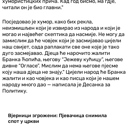
хумористицких прича. Кад год бисмо, ма гдје,
читали он је био главни."
Посједовао је хумор, како бих рекла,
неизмишљен који је извирао из народа и који је
могао и највећег скептика да насмије. Не могу да
замислим да ће човјек који је засмијавао цијели
наш свијет, сада раплакати све оне које је тако
дуго засмејавао. Дјеца ће нарочито жалити
Бранка Ћопића, његову “Јежеву кућицу”, његове
дивне “Огласе”. Мислим да нема његове пјесме
коју наша дјеца не знају." Цијели народ ће Бранка
жалити и као човјека и као писца који је нашем
народу много дао — написала је Десанка за
Политику.
Вјерници згрожени: Пјевачица снимила
спот у цркви