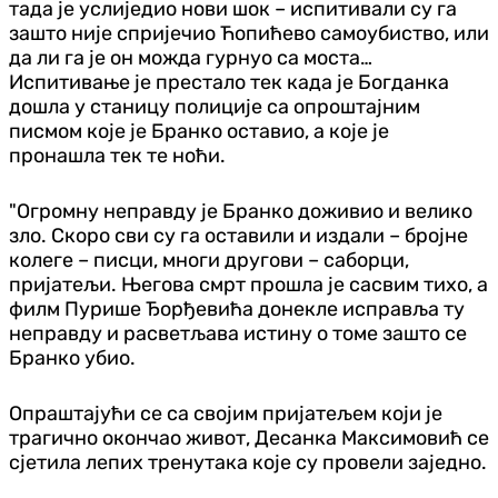
тада је услиједио нови шок – испитивали су га
зашто није спријечио Ћопићево самоубиство, или
да ли га је он можда гурнуо са моста…
Испитивање је престало тек када је Богданка
дошла у станицу полиције са опроштајним
писмом које је Бранко оставио, а које је
пронашла тек те ноћи.
"Огромну неправду је Бранко доживио и велико
зло. Скоро сви су га оставили и издали – бројне
колеге – писци, многи другови – саборци,
пријатељи. Његова смрт прошла је сасвим тихо, а
филм Пурише Ђорђевића донекле исправља ту
неправду и расветљава истину о томе зашто се
Бранко убио.
Опраштајући се са својим пријатељем који је
трагично окончао живот, Десанка Максимовић се
сјетила лепих тренутака које су провели заједно.