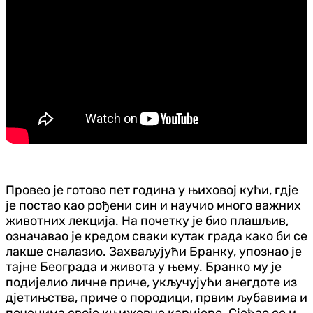
Провео је готово пет година у њиховој кући, гдје
је постао као рођени син и научио много важних
животних лекција. На почетку је био плашљив,
означавао је кредом сваки кутак града како би се
лакше сналазио. Захваљујући Бранку, упознао је
тајне Београда и живота у њему. Бранко му је
подијелио личне приче, укључујући анегдоте из
дјетињства, приче о породици, првим љубавима и
почецима своје књижевне каријере. Сјећао се и