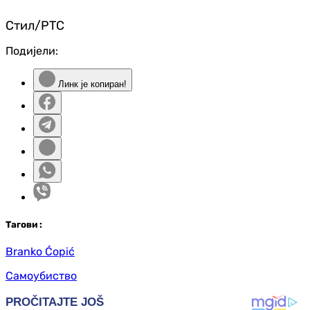
Стил/РТС
Подијели:
Линк је копиран!
Таг
ови
:
Branko Ćopić
Самоубиство