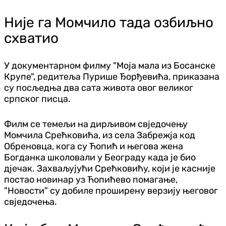
Није га Момчило тада озбиљно
схватио
У документарном филму "Моја мала из Босанске
Крупе", редитеља Пурише Ђорђевића, приказана
су посљедња два сата живота овог великог
српског писца.
Филм се темељи на дирљивом свједочењу
Момчила Срећковића, из села Забрежја код
Обреновца, кога су Ћопић и његова жена
Богданка школовали у Београду када је био
дјечак. Захваљујући Срећковићу, који је касније
постао новинар уз Ћопићево помагање,
"Новости" су добиле проширену верзију његовог
свједочења.