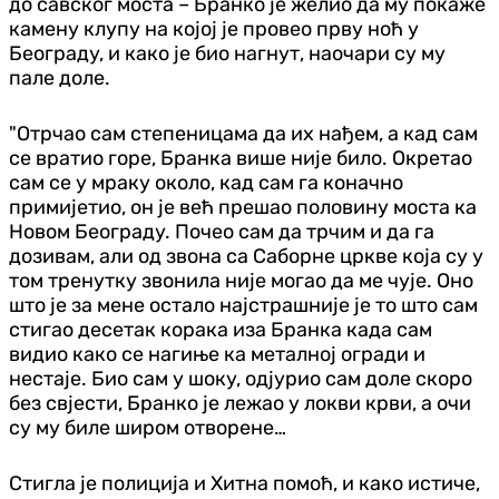
до савског моста – Бранко је желио да му покаже
камену клупу на којој је провео прву ноћ у
Београду, и како је био нагнут, наочари су му
пале доле.
"Отрчао сам степеницама да их нађем, а кад сам
се вратио горе, Бранка више није било. Окретао
сам се у мраку около, кад сам га коначно
примијетио, он је већ прешао половину моста ка
Новом Београду. Почео сам да трчим и да га
дозивам, али од звона са Саборне цркве која су у
том тренутку звонила није могао да ме чује. Оно
што је за мене остало најстрашније је то што сам
стигао десетак корака иза Бранка када сам
видио како се нагиње ка металној огради и
нестаје. Био сам у шоку, одјурио сам доле скоро
без свјести, Бранко је лежао у локви крви, а очи
су му биле широм отворене…
Стигла је полиција и Хитна помоћ, и како истиче,