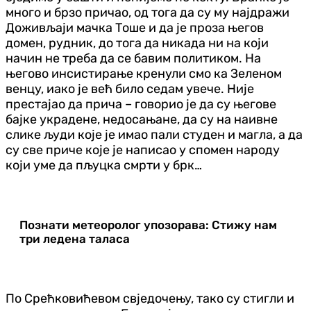
много и брзо причао, од тога да су му најдражи
Доживљаји мачка Тоше и да је проза његов
домен, рудник, до тога да никада ни на који
начин не треба да се бавим политиком. На
његово инсистирање кренули смо ка Зеленом
венцу, иако је већ било седам увече. Није
престајао да прича – говорио је да су његове
бајке украдене, недосањане, да су на наивне
слике људи које је имао пали студен и магла, а да
су све приче које је написао у спомен народу
који уме да пљуцка смрти у брк…
Познати метеоролог упозорава: Стижу нам
три ледена таласа
По Срећковићевом свједочењу, тако су стигли и