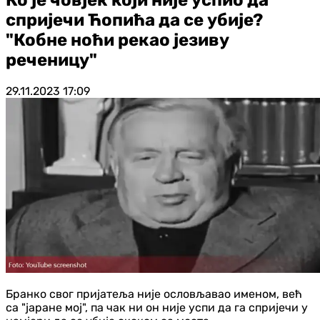
спријечи Ћопића да се убије?
"Кобне ноћи рекао језиву
реченицу"
29.11.2023
17:09
Бранко свог пријатеља није ословљавао именом, већ
са "јаране мој", па чак ни он није успи да га спријечи у