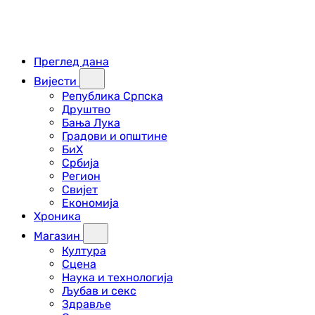
Преглед дана
Вијести
Република Српска
Друштво
Бања Лука
Градови и општине
БиХ
Србија
Регион
Свијет
Економија
Хроника
Магазин
Култура
Сцена
Наука и технологија
Љубав и секс
Здравље