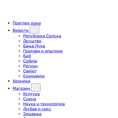
Преглед дана
Вијести
Република Српска
Друштво
Бања Лука
Градови и општине
БиХ
Србија
Регион
Свијет
Економија
Хроника
Магазин
Култура
Сцена
Наука и технологија
Љубав и секс
Здравље