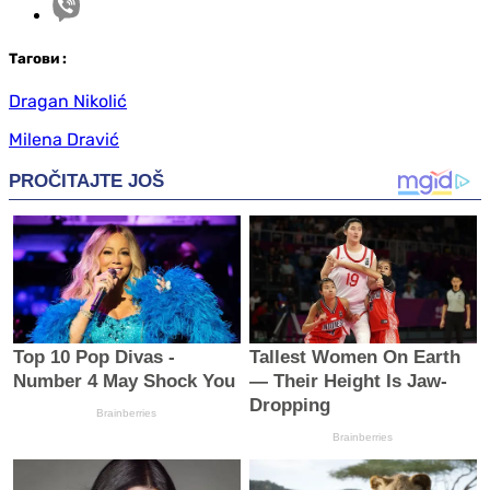
Таг
ови
:
Dragan Nikolić
Milena Dravić