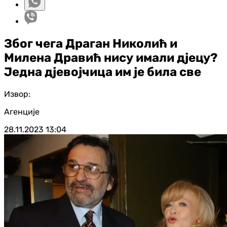
Због чега Драган Николић и
Милена Дравић нису имали дјецу?
Једна дјевојчица им је била све
Извор:
Агенције
28.11.2023
13:04