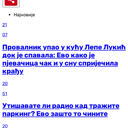
Најновије
21
07
Провалник упао у кућу Лепе Лукић
док је спавала: Ево како је
пјевачица чак и у сну спријечила
крађу
20
51
Утишавате ли радио кад тражите
паркинг? Ево зашто то чините
20