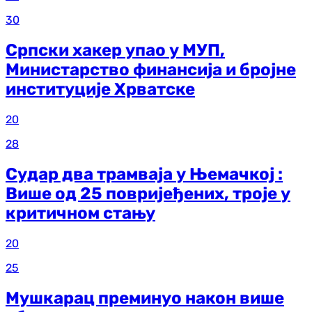
30
Српски хакер упао у МУП,
Министарство финансија и бројне
институције Хрватске
20
28
Судар два трамваја у Њемачкој :
Више од 25 повријеђених, троје у
критичном стању
20
25
Мушкарац преминуо након више