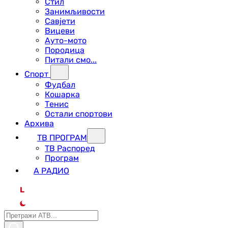
Стил
Занимљивости
Савјети
Вицеви
Ауто-мото
Породица
Питали смо...
Спорт
Фудбал
Кошарка
Тенис
Остали спортови
Архива
ТВ ПРОГРАМ
ТВ Распоред
Програм
А РАДИО
L