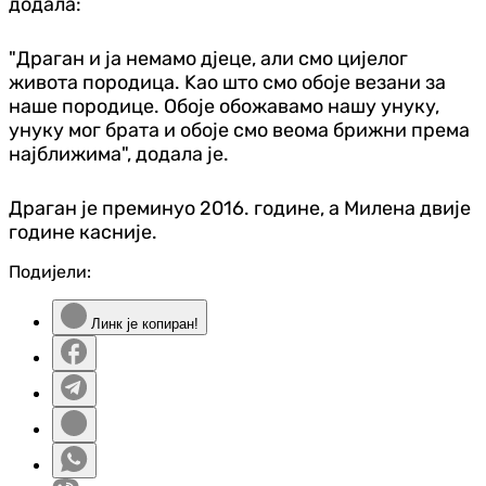
додала:
"Драган и ја немамо дјеце, али смо цијелог
живота породица. Kао што смо обоје везани за
наше породице. Обоје обожавамо нашу унуку,
унуку мог брата и обоје смо веома брижни према
најближима", додала је.
Драган је преминуо 2016. године, а Милена двије
године касније.
Подијели:
Линк је копиран!