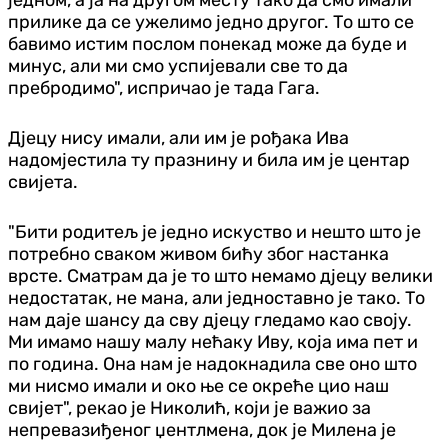
прилике да се ужелимо једно другог. То што се
бавимо истим послом понекад може да буде и
минус, али ми смо успијевали све то да
пребродимо", испричао је тада Гага.
Дјецу нису имали, али им је рођака Ива
надомјестила ту празнину и била им је центар
свијета.
"Бити родитељ је једно искуство и нешто што је
потребно сваком живом бићу због настанка
врсте. Сматрам да је то што немамо дјецу велики
недостатак, не мана, али једноставно је тако. То
нам даје шансу да сву дјецу гледамо као своју.
Ми имамо нашу малу нећаку Иву, која има пет и
по година. Она нам је надокнадила све оно што
ми нисмо имали и око ње се окреће цио наш
свијет", рекао је Николић, који је важио за
непревазиђеног џентлмена, док је Милена је