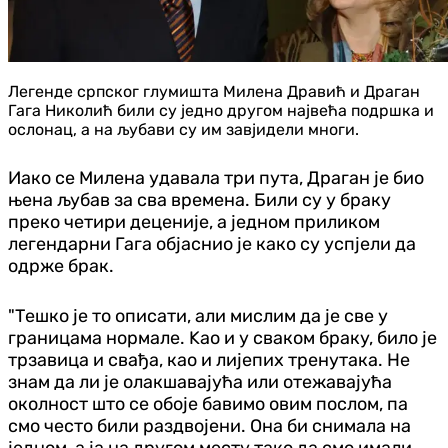
Легенде српског глумишта Милена Дравић и Драган
Гага Николић били су једно другом највећа подршка и
ослонац, а на љубави су им завјидели многи.
Иако се Милена удавала три пута, Драган је био
њена љубав за сва времена. Били су у браку
преко четири деценије, а једном приликом
легендарни Гага објаснио је како су успјели да
одрже брак.
"Тешко је то описати, али мислим да је све у
границама нормале. Kао и у сваком браку, било је
трзавица и свађа, као и лијепих тренутака. Не
знам да ли је олакшавајућа или отежавајућа
околност што се обоје бавимо овим послом, па
смо често били раздвојени. Она би снимала на
једном, а ја на другом месту тако да смо имали