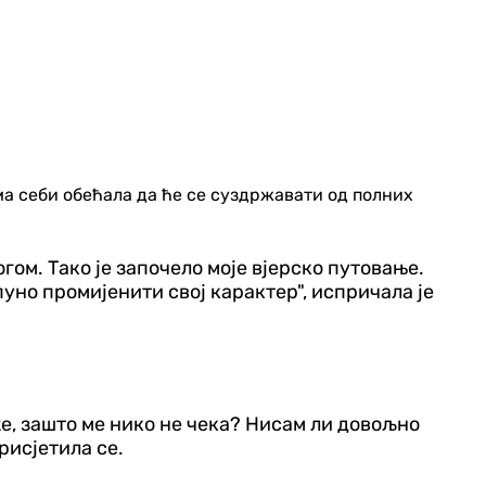
сама себи обећала да ће се суздржавати од полних
гом. Тако је започело моје вјерско путовање.
уно промијенити свој карактер", испричала је
же, зашто ме нико не чека? Нисам ли довољно
рисјетила се.