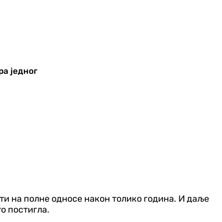
ра једног
ути на полне односе након толико година. И даље
то постигла.