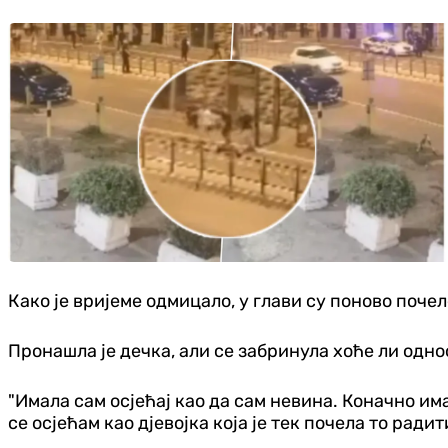
Како је вријеме одмицало, у глави су поново поч
Пронашла је дечка, али се забринула хоће ли одн
"Имала сам осјећај као да сам невина. Коначно им
се осјећам као дјевојка која је тек почела то радит