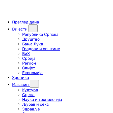
Преглед дана
Вијести
Република Српска
Друштво
Бања Лука
Градови и општине
БиХ
Србија
Регион
Свијет
Економија
Хроника
Магазин
Култура
Сцена
Наука и технологија
Љубав и секс
Здравље