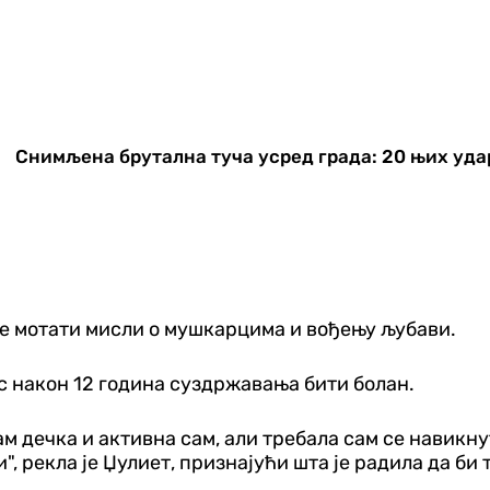
Снимљена брутална туча усред града: 20 њих уда
еле мотати мисли о мушкарцима и вођењу љубави.
ос након 12 година суздржавања бити болан.
ам дечка и активна сам, али требала сам се навикн
и", рекла је Џулиет, признајући шта је радила да би 