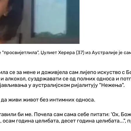
је "просвијетлила", Џулиет Херера (37) из Аустралије је 
ла се за мене и доживјела сам лијепо искуство с Бо
и алкохол, суздржавати се од полних односа и потп
ојављивања у аустралијском ријалитyју "Нежења".
и да живи живот без интимних односа.
тавили би ме. Почела сам сама себе питати: 'Ох, Бо
 осам година целибата, десет година целибата...", п