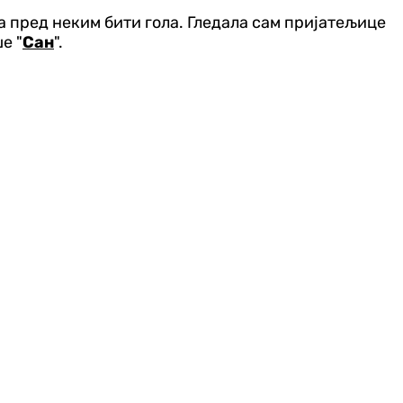
 пред неким бити гола. Гледала сам пријатељице
е "
Сан
".