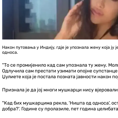
Након путовања у Индију, гдје је упознала жену која ју 
односа.
"То се промијенило кад сам упознала ту жену. Моли
Одлучила сам престати узимати опојне супстанце 
Џулиете која је постала позната јавности након п
Признала је да јој многи мушкарци нису вјеровал
"Кад бих мушкарцима рекла, 'Ништа од односа', ос
добра?'. Године су пролазиле, пет година целибата,