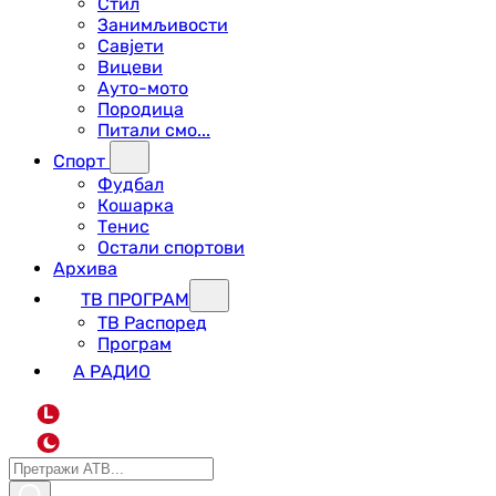
Стил
Занимљивости
Савјети
Вицеви
Ауто-мото
Породица
Питали смо...
Спорт
Фудбал
Кошарка
Тенис
Остали спортови
Архива
ТВ ПРОГРАМ
ТВ Распоред
Програм
А РАДИО
L