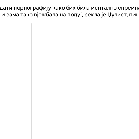
дати порнографију како бих била ментално спремна
 и сама тако вјежбала на поду", рекла је Џулиет, пиш