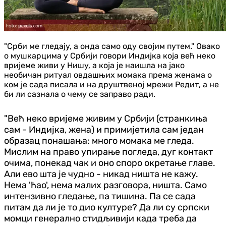
"Срби ме гледају, а онда само оду својим путем." Овако
о мушкарцима у Србији говори Индијка која већ неко
вријеме живи у Нишу, а која је наишла на јако
необичан ритуал овдашњих момака према женама о
ком је сада писала и на друштвеној мрежи Редит, а не
би ли сазнала о чему се заправо ради.
"Већ неко вријеме живим у Србији (странкиња
сам - Индијка, жена) и примијетила сам један
образац понашања: много момака ме гледа.
Мислим на право упирање погледа, дуг контакт
очима, понекад чак и оно споро окретање главе.
Али ево шта је чудно - никад ништа не кажу.
Нема 'ћао', нема малих разговора, ништа. Само
интензивно гледање, па тишина. Па се сада
питам да ли је то дио културе? Да ли су српски
момци генерално стидљивији када треба да