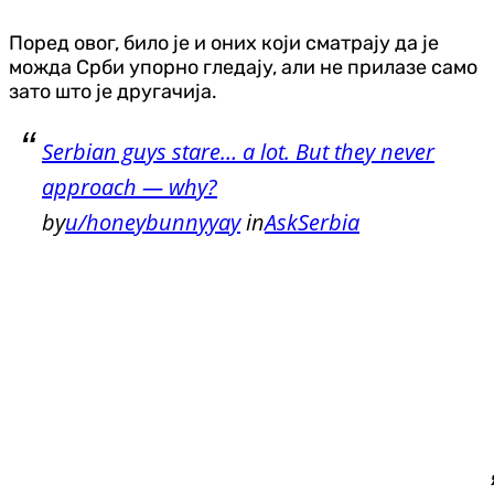
Поред овог, било је и оних који сматрају да је
можда Срби упорно гледају, али не прилазе само
зато што је другачија.
Serbian guys stare… a lot. But they never
approach — why?
by
u/honeybunnyyay
in
AskSerbia