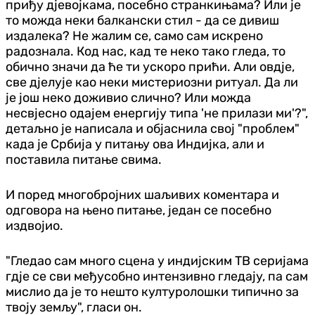
приђу дјевојкама, посебно странкињама? Или је
то можда неки балкански стил - да се дивиш
издалека? Не жалим се, само сам искрено
радознала. Код нас, кад те неко тако гледа, то
обично значи да ће ти ускоро прићи. Али овдје,
све дјелује као неки мистериозни ритуал. Да ли
је још неко доживио слично? Или можда
несвјесно одајем енергију типа 'не прилази ми'?",
детаљно је написала и објаснила свој "проблем"
када је Србија у питању ова Индијка, али и
поставила питање свима.
И поред многобројних шаљивих коментара и
одговора на њено питање, један се посебно
издвојио.
"Гледао сам много сцена у индијским ТВ серијама
гдје се сви међусобно интензивно гледају, па сам
мислио да је то нешто културолошки типично за
твоју земљу", гласи он.