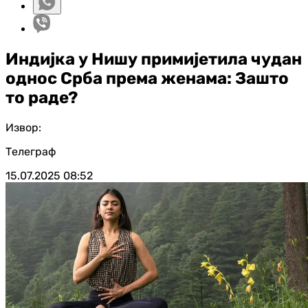
Индијка у Нишу примијетила чудан
однос Срба према женама: Зашто
то раде?
Извор:
Телеграф
15.07.2025
08:52