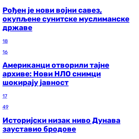
Рођен је нови војни савез,
окупљене сунитске муслиманске
државе
18
16
Американци отворили тајне
архиве: Нови НЛО снимци
шокирају јавност
17
49
Историјски низак ниво Дунава
зауставио бродове