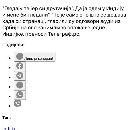
"Гледају те јер си другачија", Да ја одем у Индију
и мене би гледали", "То је само оно што се дешава
када си странац", гласили су одговори људи из
Србије на ово занимљиво опажање једне
Индијке, преноси Телеграф.рс.
Подијели:
Линк је копиран!
Таг
:
Indijka