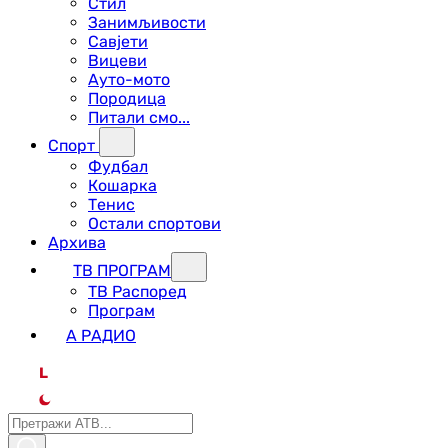
Стил
Занимљивости
Савјети
Вицеви
Ауто-мото
Породица
Питали смо...
Спорт
Фудбал
Кошарка
Тенис
Остали спортови
Архива
ТВ ПРОГРАМ
ТВ Распоред
Програм
А РАДИО
L