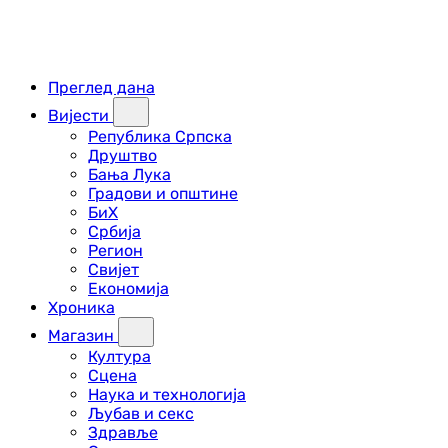
Преглед дана
Вијести
Република Српска
Друштво
Бања Лука
Градови и општине
БиХ
Србија
Регион
Свијет
Економија
Хроника
Магазин
Култура
Сцена
Наука и технологија
Љубав и секс
Здравље