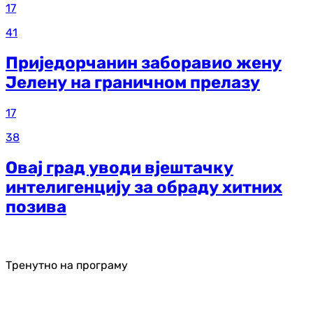
17
41
Приједорчанин заборавио жену
Јелену на граничном прелазу
17
38
Овај град уводи вјештачку
интелигенцију за обраду хитних
позива
Тренутно на програму