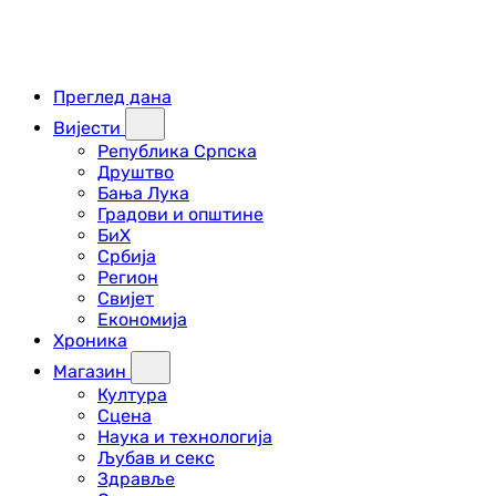
Преглед дана
Вијести
Република Српска
Друштво
Бања Лука
Градови и општине
БиХ
Србија
Регион
Свијет
Економија
Хроника
Магазин
Култура
Сцена
Наука и технологија
Љубав и секс
Здравље