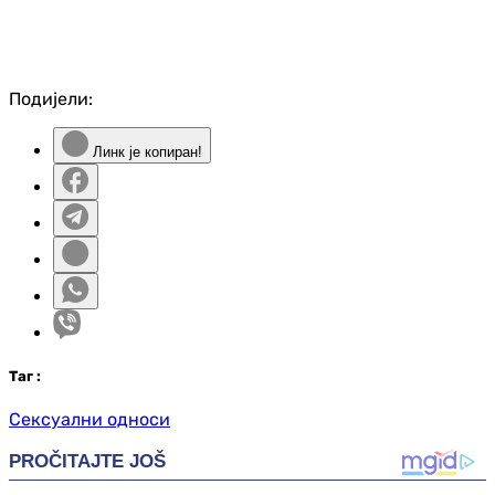
Подијели:
Линк је копиран!
Таг
:
Сексуални односи