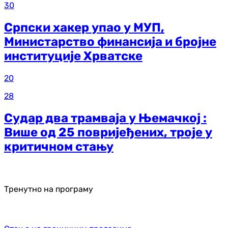
30
Српски хакер упао у МУП,
Министарство финансија и бројне
институције Хрватске
20
28
Судар два трамваја у Њемачкој :
Више од 25 повријеђених, троје у
критичном стању
Тренутно на програму