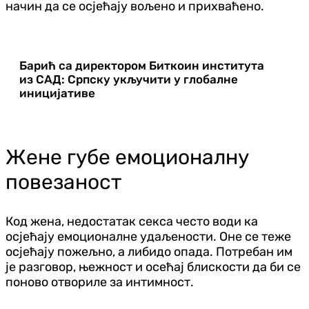
начин да се осјећају вољено и прихваћено.
Барић са директором Биткоин института
из САД: Српску укључити у глобалне
иницијативе
Жене губе емоционалну
повезаност
Код жена, недостатак секса често води ка
осјећају емоционалне удаљености. Оне се теже
осјећају пожељно, а либидо опада. Потребан им
је разговор, њежност и осећај блискости да би се
поново отвориле за интимност.