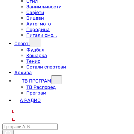
Стил
Занимљивости
Савјети
Вицеви
Ауто-мото
Породица
Питали смо...
Спорт
Фудбал
Кошарка
Тенис
Остали спортови
Архива
ТВ ПРОГРАМ
ТВ Распоред
Програм
А РАДИО
L