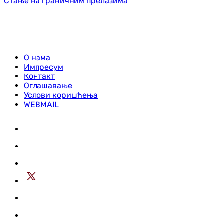
Стање на граничним прелазима
О нама
Импресум
Контакт
Оглашавање
Услови коришћења
WEBMAIL