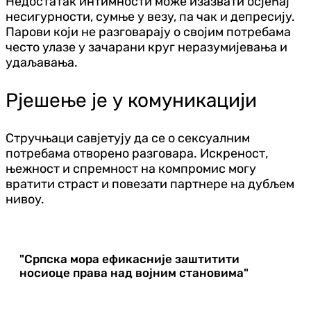
Недостатак интимности може изазвати осјећај
несигурности, сумње у везу, па чак и депресију.
Парови који не разговарају о својим потребама
често улазе у зачарани круг неразумијевања и
удаљавања.
Рјешење је у комуникацији
Стручњаци савјетују да се о сексуалним
потребама отворено разговара. Искреност,
њежност и спремност на компромис могу
вратити страст и повезати партнере на дубљем
нивоу.
"Српска мора ефикасније заштитити
носиоце права над војним становима"