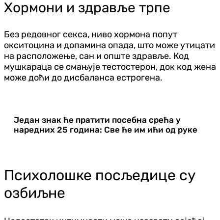
Хормони и здравље трпе
Без редовног секса, ниво хормона попут
окситоцина и допамина опада, што може утицати
на расположење, сан и опште здравље. Код
мушкараца се смањује тестостерон, док код жена
може доћи до дисбаланса естрогена.
Један знак ће пратити посебна срећа у
наредних 25 година: Све ће им ићи од руке
Психолошке посљедице су
озбиљне