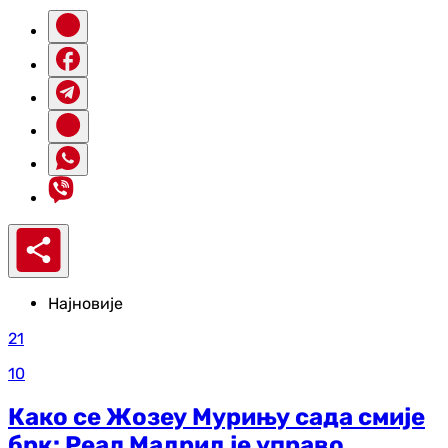
Најновије
21
10
Како се Жозеу Мурињу сада смије
брк: Реал Мадрид је управо