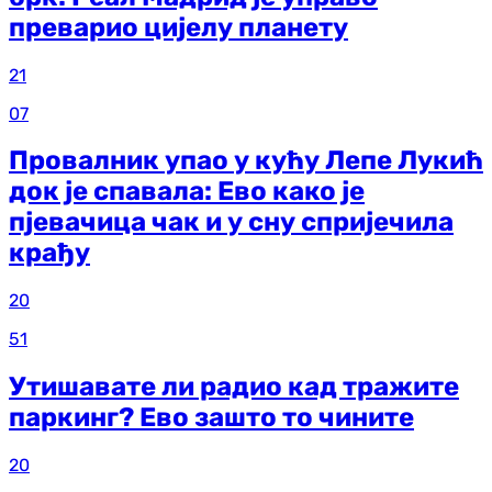
преварио цијелу планету
21
07
Провалник упао у кућу Лепе Лукић
док је спавала: Ево како је
пјевачица чак и у сну спријечила
крађу
20
51
Утишавате ли радио кад тражите
паркинг? Ево зашто то чините
20