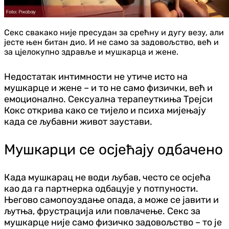
Секс свакако није пресудан за срећну и дугу везу, али
јесте њен битан дио. И не само за задовољство, већ и
за цјелокупно здравље и мушкарца и жене.
Недостатак интимности не утиче исто на
мушкарце и жене – и то не само физички, већ и
емоционално. Сексуална терапеуткиња Трејси
Кокс открива како се тијело и психа мијењају
када се љубавни живот заустави.
Мушкарци се осјећају одбачено
Када мушкарац не води љубав, често се осјећа
као да га партнерка одбацује у потпуности.
Његово самопоуздање опада, а може се јавити и
љутња, фрустрација или повлачење. Секс за
мушкарце није само физичко задовољство – то је