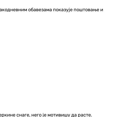
свакодневним обавезама показује поштовање и
еркине снаге, него је мотивишу да расте.