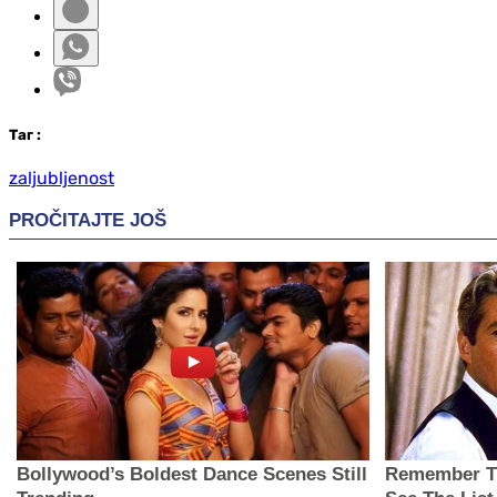
Таг
:
zaljubljenost