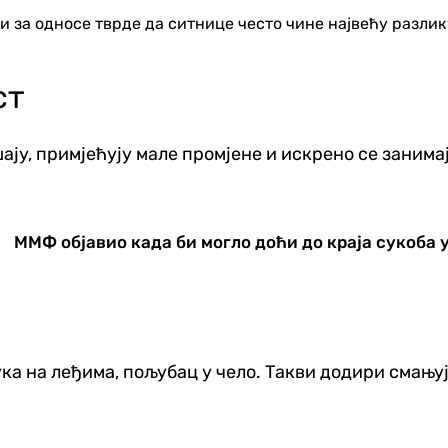
за односе тврде да ситнице често чине највећу разлику у
ст
у, примјећују мале промјене и искрено се занимају 
ММФ објавио када би могло доћи до краја сукоба 
ука на леђима, пољубац у чело. Такви додири смању