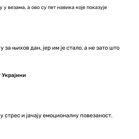
 везама, а ово су пет навика које показује
за њихов дан, јер им је стало, а не зато што
у Украјини
ју стрес и јачају емоционалну повезаност.