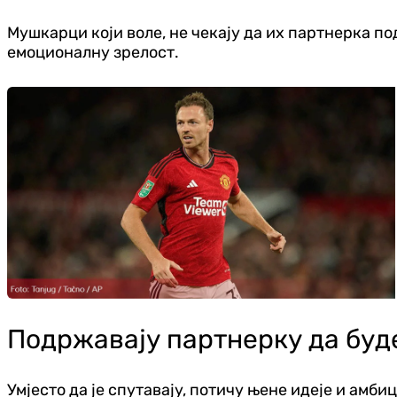
Мушкарци који воле, не чекају да их партнерка п
емоционалну зрелост.
Подржавају партнерку да буде
Умјесто да је спутавају, потичу њене идеје и амби