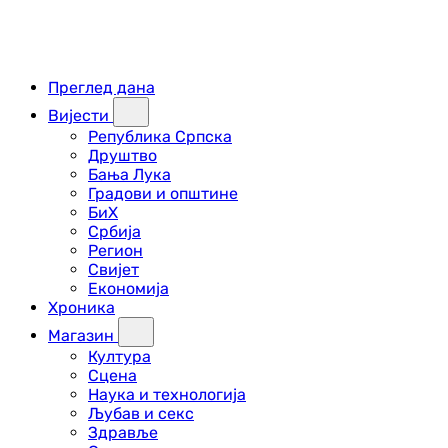
Преглед дана
Вијести
Република Српска
Друштво
Бања Лука
Градови и општине
БиХ
Србија
Регион
Свијет
Економија
Хроника
Магазин
Култура
Сцена
Наука и технологија
Љубав и секс
Здравље