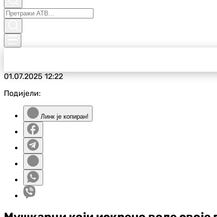
01.07.2025
12:22
Подијели:
Линк је копиран!
Мушкарци који искрено воле своје 