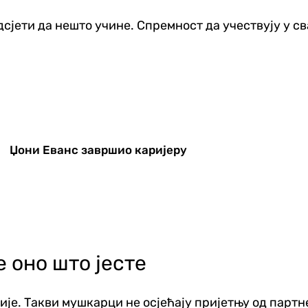
одсјети да нешто учине. Спремност да учествују у 
Џони Еванс завршио каријеру
 оно што јесте
ције. Такви мушкарци не осјећају пријетњу од партн