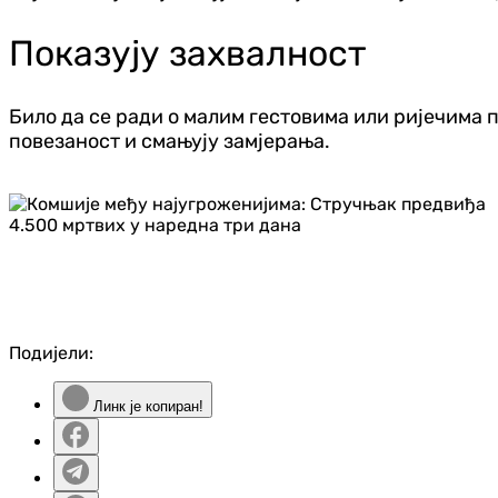
Показују захвалност
Било да се ради о малим гестовима или ријечима 
повезаност и смањују замјерања.
Подијели:
Линк је копиран!