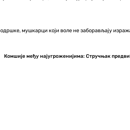
подршке, мушкарци који воле не заборављају израж
Комшије међу најугроженијима: Стручњак предвиђ