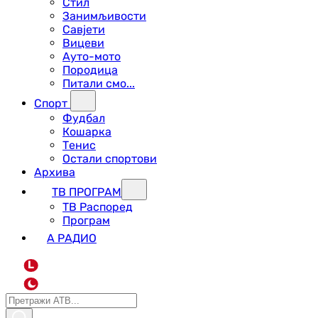
Стил
Занимљивости
Савјети
Вицеви
Ауто-мото
Породица
Питали смо...
Спорт
Фудбал
Кошарка
Тенис
Остали спортови
Архива
ТВ ПРОГРАМ
ТВ Распоред
Програм
А РАДИО
L