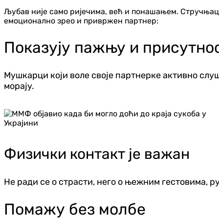
Љубав није само ријечима, већ и понашањем. Стручњаци 
емоционално зрео и привржен партнер:
Показују пажњу и присутно
Мушкарци који воле своје партнерке активно слушај
морају.
Физички контакт је важан
Не ради се о страсти, него о њежним гестовима, р
Помажу без молбе