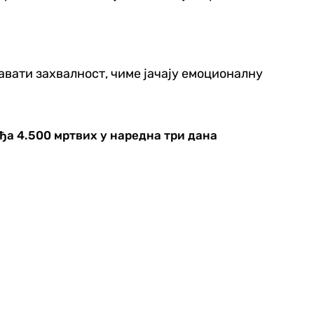
авати захвалност, чиме јачају емоционалну
а 4.500 мртвих у наредна три дана