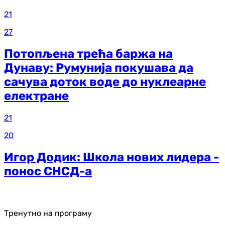
21
27
Потопљена трећа баржа на
Дунаву: Румунија покушава да
сачува доток воде до нуклеарне
електране
21
20
Игор Додик: Школа нових лидера -
понос СНСД-а
Тренутно на програму