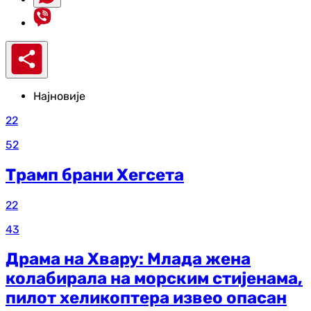
Најновије
22
52
Трамп брани Хегсета
22
43
Драма на Хвару: Млада жена
колабирала на морским стијенама,
пилот хеликоптера извео опасан