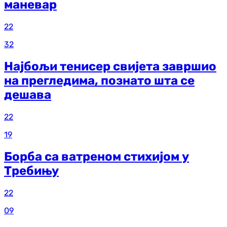
маневар
22
32
Најбољи тенисер свијета завршио
на прегледима, познато шта се
дешава
22
19
Борба са ватреном стихијом у
Требињу
22
09