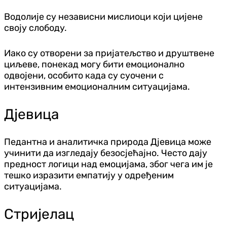
Водолије су независни мислиоци који цијене
своју слободу.
Иако су отворени за пријатељство и друштвене
циљеве, понекад могу бити емоционално
одвојени, особито када су суочени с
интензивним емоционалним ситуацијама.
Дјевица
Педантна и аналитичка природа Дјевица може
учинити да изгледају безосјећајно. Често дају
предност логици над емоцијама, због чега им је
тешко изразити емпатију у одређеним
ситуацијама.
Стријелац