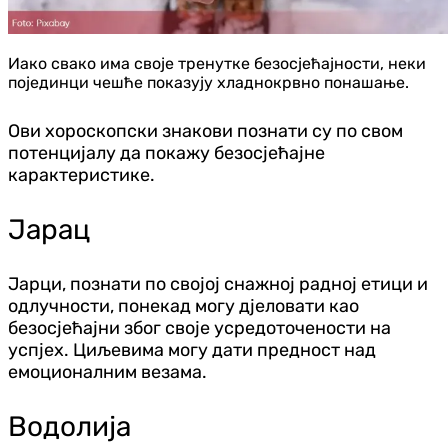
Иако свако има своје тренутке безосјећајности, неки
појединци чешће показују хладнокрвно понашање.
Ови хороскопски знакови познати су по свом
потенцијалу да покажу безосјећајне
карактеристике.
Јарац
Јарци, познати по својој снажној радној етици и
одлучности, понекад могу дјеловати као
безосјећајни због своје усредоточености на
успјех. Циљевима могу дати предност над
емоционалним везама.
Водолија