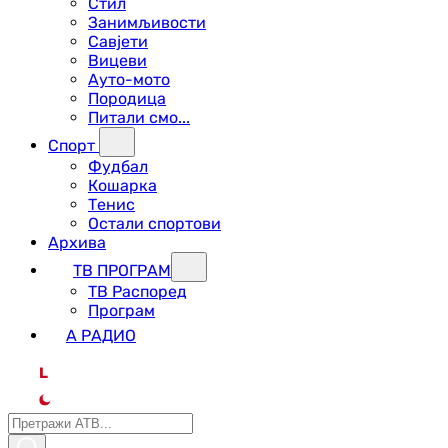
Стил
Занимљивости
Савјети
Вицеви
Ауто-мото
Породица
Питали смо...
Спорт
Фудбал
Кошарка
Тенис
Остали спортови
Архива
ТВ ПРОГРАМ
ТВ Распоред
Програм
А РАДИО
L