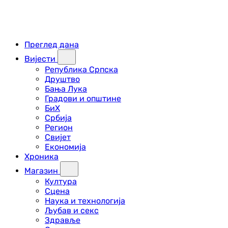
Преглед дана
Вијести
Република Српска
Друштво
Бања Лука
Градови и општине
БиХ
Србија
Регион
Свијет
Економија
Хроника
Магазин
Култура
Сцена
Наука и технологија
Љубав и секс
Здравље