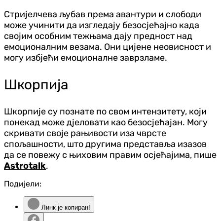
Стријелчева љубав према авантури и слободи
може учинити да изгледају безосјећајно када
својим особним тежњама дају предност над
емоционалним везама. Они цијене неовисност и
могу избјећи емоционалне заврзламе.
Шкорпиja
Шкорпиje су познатe по свом интензитету, који
понекад може дјеловати као безосјећајан. Mогу
скривати ​​своје рањивости иза чврсте
спољашности, што другима представља изазов
да се повежу с њиховим правим осјећајима, пише
Astrotalk
.
Подијели:
Линк је копиран!