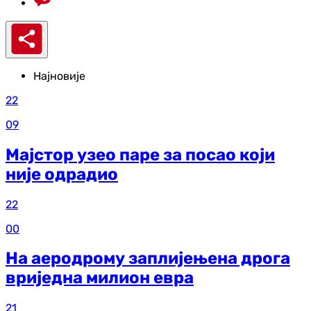
Најновије
22
09
Мајстор узео паре за посао који
није одрадио
22
00
На аеродрому заплијењена дрога
вриједна милион евра
21