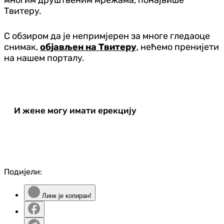
Твитеру.
С обзиром да је непримјерен за многе гледаоце
снимак,
објављен на Твитеру
, нећемо пренијети
на нашем порталу.
И жене могу имати ерекцију
Подијели:
Линк је копиран!