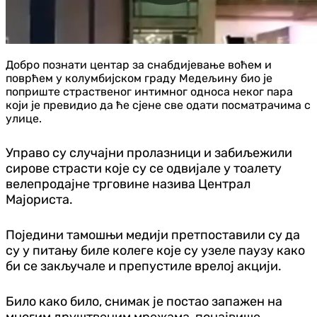
Добро познати центар за снабдијевање воћем и
поврћем у колумбијском граду Медељину био је
поприште страственог интимног односа неког пара
који је превидио да ће сјене све одати посматрачима с
улице.
Управо су случајни пролазници и забиљежили
сирове страсти које су се одвијале у тоалету
велепродајне трговине назива Централ
Мајориста.
Поједини тамошњи медији претпоставили су да
су у питању биле колеге које су узеле паузу како
би се закључале и препустиле врелој акцији.
Било како било, снимак је постао запажен на
многим друштвеним мрежама, понајвише