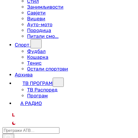
Стил
Занимљивости
Савјети
Вицеви
Ауто-мото
Породица
Питали смо...
Спорт
Фудбал
Кошарка
Тенис
Остали спортови
Архива
ТВ ПРОГРАМ
ТВ Распоред
Програм
А РАДИО
L