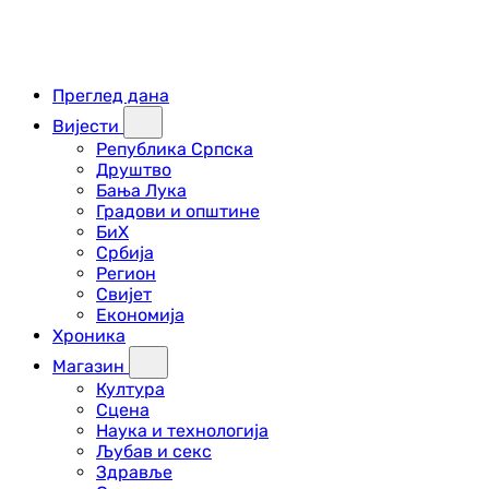
Преглед дана
Вијести
Република Српска
Друштво
Бања Лука
Градови и општине
БиХ
Србија
Регион
Свијет
Економија
Хроника
Магазин
Култура
Сцена
Наука и технологија
Љубав и секс
Здравље