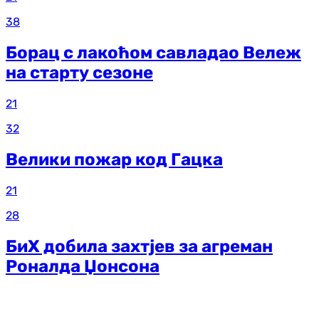
38
Борац с лакоћом савладао Вележ
на старту сезоне
21
32
Велики пожар код Гацка
21
28
БиХ добила захтјев за агреман
Роналда Џонсона