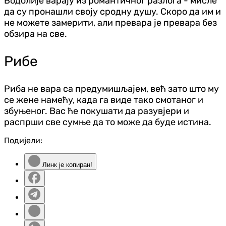
Водолије варају из романтичног разлога - мисле
да су пронашли своју сродну душу. Скоро да им и
не можете замерити, али превара је превара без
обзира на све.
Рибе
Риба не вара са предумишљајем, већ зато што му
се жене намећу, када га виде тако смотаног и
збуњеног. Вас ће покушати да разувјери и
распрши све сумње да то може да буде истина.
Подијели:
Линк је копиран!