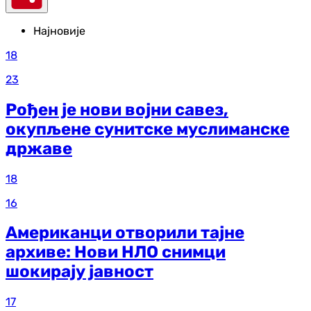
Најновије
18
23
Рођен је нови војни савез,
окупљене сунитске муслиманске
државе
18
16
Американци отворили тајне
архиве: Нови НЛО снимци
шокирају јавност
17