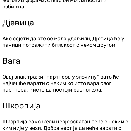
његовим форама, ствар би могла постати
озбиљна.
Д‌јевица
Ако осјети да сте се мало удаљили, Д‌јевица ће у
паници потражити блискост с неком другом.
Вага
Овај знак тражи "партнера у злочину", зато ће
најчешће варати с неким ко исто вара свог
партнера. Чисто да постоји равнотежа.
Шкорпија
Шкорпија само жели невјероватан секс с неким с
ким није у вези. Добра вест је да неће варати с