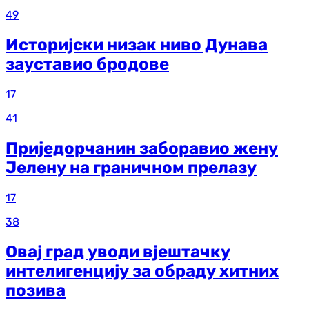
49
Историјски низак ниво Дунава
зауставио бродове
17
41
Приједорчанин заборавио жену
Јелену на граничном прелазу
17
38
Овај град уводи вјештачку
интелигенцију за обраду хитних
позива