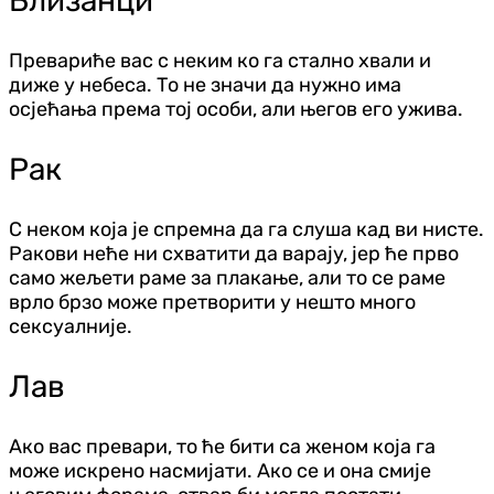
Близанци
Превариће вас с неким ко га стално хвали и
диже у небеса. То не значи да нужно има
осјећања према тој особи, али његов его ужива.
Рак
С неком која је спремна да га слуша кад ви нисте.
Ракови неће ни схватити да варају, јер ће прво
само жељети раме за плакање, али то се раме
врло брзо може претворити у нешто много
сексуалније.
Лав
Ако вас превари, то ће бити са женом која га
може искрено насмијати. Ако се и она смије