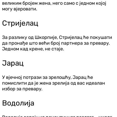
великим бројем жена, него само с једном којој
могу вјеровати.
Стријелац
За разлику од Шкорпије, Стријелац ће покушати
да пронађе што већи број партнера за превару.
Једном кад крене, не стаје.
Јарац
У вјечној потрази за зрелошћу, Јарац ће
помислити да је жена зрелија од вас идеалан
избор за превару.
Водолија