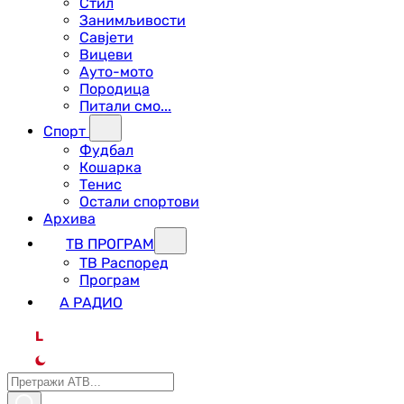
Стил
Занимљивости
Савјети
Вицеви
Ауто-мото
Породица
Питали смо...
Спорт
Фудбал
Кошарка
Тенис
Остали спортови
Архива
ТВ ПРОГРАМ
ТВ Распоред
Програм
А РАДИО
L