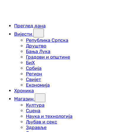
Преглед дана
Вијести
Република Српска
Друштво
Бања Лука
Градови и општине
БиХ
Србија
Регион
Свијет
Економија
Хроника
Магазин
Култура
Сцена
Наука и технологија
Љубав и секс
Здравље