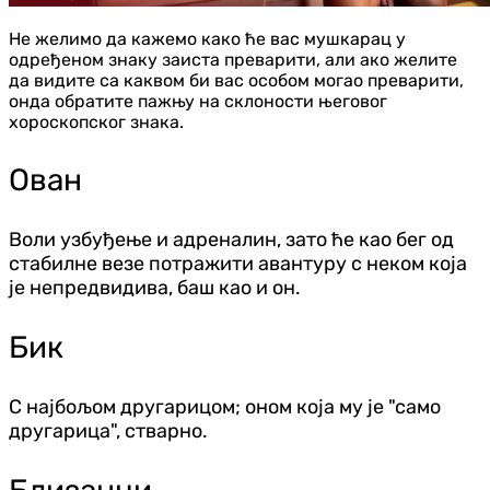
Не желимо да кажемо како ће вас мушкарац у
одређеном знаку заиста преварити, али ако желите
да видите са каквом би вас особом могао преварити,
онда обратите пажњу на склоности његовог
хороскопског знака.
Ован
Воли узбуђење и адреналин, зато ће као бег од
стабилне везе потражити авантуру с неком која
је непредвидива, баш као и он.
Бик
С најбољом другарицом; оном која му је "само
другарица", стварно.