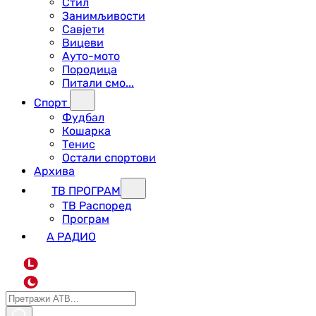
Стил
Занимљивости
Савјети
Вицеви
Ауто-мото
Породица
Питали смо...
Спорт
Фудбал
Кошарка
Тенис
Остали спортови
Архива
ТВ ПРОГРАМ
ТВ Распоред
Програм
А РАДИО
L