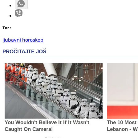
Таг
:
ljubavni horoskop