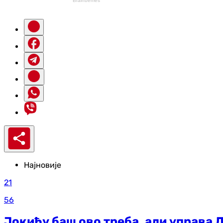
Најновије
21
56
Јокићу баш ово треба, али управа 