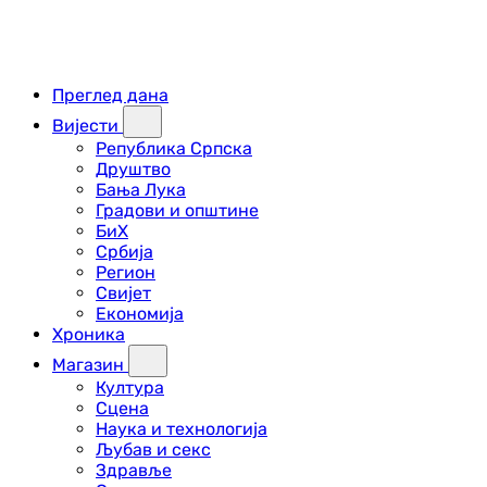
Преглед дана
Вијести
Република Српска
Друштво
Бања Лука
Градови и општине
БиХ
Србија
Регион
Свијет
Економија
Хроника
Магазин
Култура
Сцена
Наука и технологија
Љубав и секс
Здравље