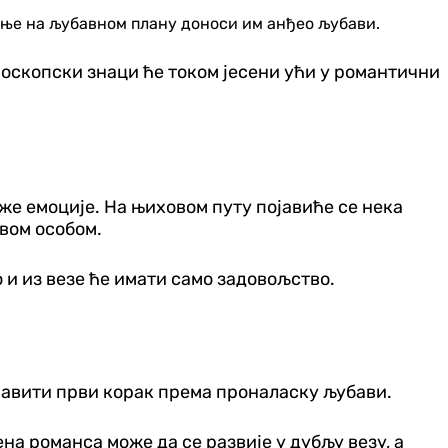
ење на љубавном плану доноси им анђео љубави.
роскопски знаци ће током јесени ући у романтични
еже емоције. На њиховом путу појавиће се нека
овом особом.
то и из везе ће имати само задовољство.
аправити први корак према проналаску љубави.
на романса може да се развије у дубљу везу, а