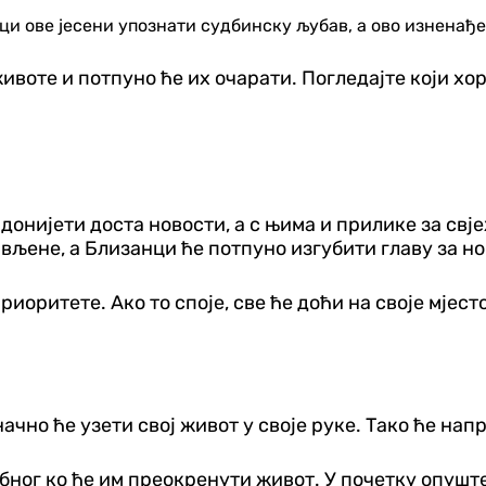
ци ове јесени упознати судбинску љубав, а ово изненађ
ивоте и потпуно ће их очарати. Погледајте који хо
 донијети доста новости, а с њима и прилике за свј
вљене, а Близанци ће потпуно изгубити главу за н
риоритете. Ако то споје, све ће доћи на своје мјес
начно ће узети свој живот у своје руке. Тако ће н
бног ко ће им преокренути живот. У почетку опуште