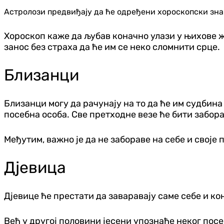
Астролози предвиђају да ће одређени хороскопски зна
Хороскоп каже да љубав коначно улази у њихове ж
занос без страха да ће им се неко сломнити срце.
Близанци
Близанци могу да рачунају на то да ће им судбина
посебна особа. Све претходне везе ће бити забора
Међутим, важно је да не забораве на себе и своје п
Дјевица
Дјевице ће престати да заваравају саме себе и ко
Већ у другој половини јесени упознаће неког посе