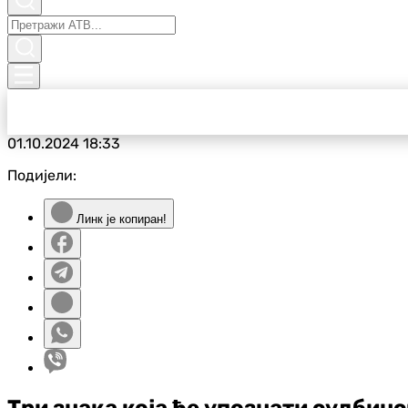
01.10.2024
18:33
Подијели:
Линк је копиран!
Три знака која ће упознати судбинс