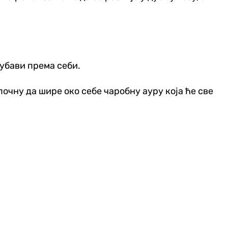
љубави према себи.
очну да шире око себе чаробну ауру која ће све