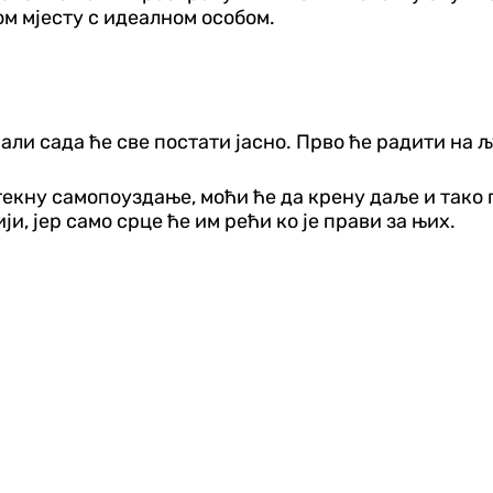
ом мјесту с идеалном особом.
али сада ће све постати јасно. Прво ће радити на 
екну самопоуздање, моћи ће да крену даље и тако п
и, јер само срце ће им рећи ко је прави за њих.