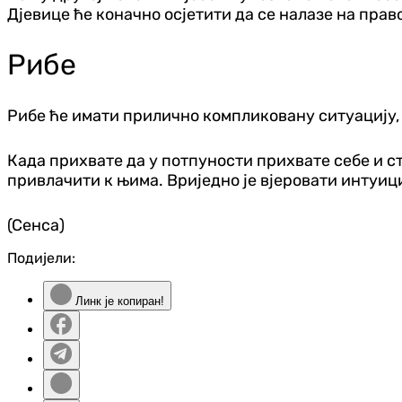
Дјевице ће коначно осјетити да се налазе на прав
Рибе
Рибе ће имати прилично компликовану ситуацију, 
Када прихвате да у потпуности прихвате себе и ст
привлачити к њима. Вриједно је вјеровати интуициј
(Сенса)
Подијели:
Линк је копиран!