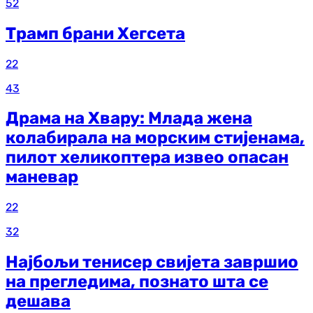
52
Трамп брани Хегсета
22
43
Драма на Хвару: Млада жена
колабирала на морским стијенама,
пилот хеликоптера извео опасан
маневар
22
32
Најбољи тенисер свијета завршио
на прегледима, познато шта се
дешава