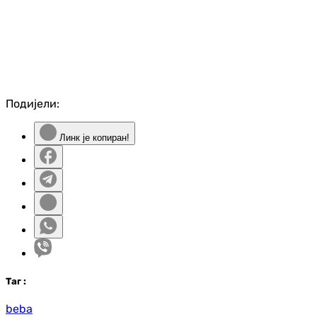
Подијели:
Линк је копиран!
Таг
:
beba