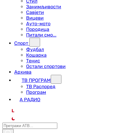
Стил
Занимљивости
Савјети
Вицеви
Ауто-мото
Породица
Питали смо...
Спорт
Фудбал
Кошарка
Тенис
Остали спортови
Архива
ТВ ПРОГРАМ
ТВ Распоред
Програм
А РАДИО
L