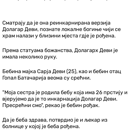
Сматрају да је она реинкарнирана верзија
Долагар Деви, познате локалне богиње чији се
храм налази у близини мјеста гдје је рођена.
Према статуама божанства, Долагарх Деви је
имала неколико руку.
Бебина мајка Сарја Деви (25), као и бебин отац
Гопал Батачарија веома су срећни.
"Моја сестра је родила бебу која има 26 прстију и
вјерујемо да је то инкарнација Долагар Деви.
Пресрећни смо", рекао је бебин рођак.
Да је беба здрава, потврдио је и љекар из
болнице у којој је беба рођена.