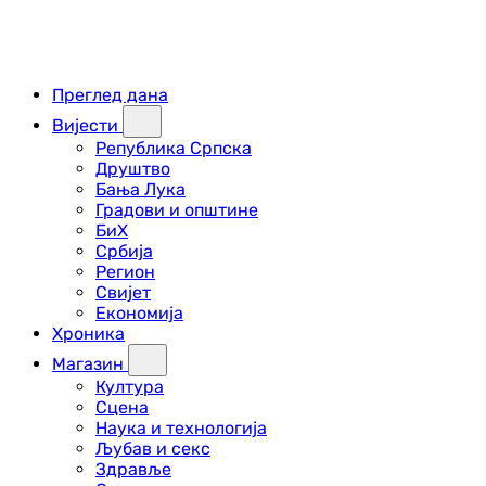
Преглед дана
Вијести
Република Српска
Друштво
Бања Лука
Градови и општине
БиХ
Србија
Регион
Свијет
Економија
Хроника
Магазин
Култура
Сцена
Наука и технологија
Љубав и секс
Здравље