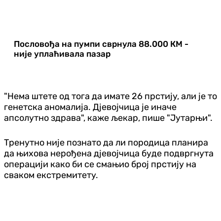
Пословођа на пумпи сврнула 88.000 КМ -
није уплаћивала пазар
"Нема штете од тога да имате 26 прстију, али је то
генетска аномалија. Дјевојчица је иначе
апсолутно здрава", каже љекар, пише "Јутарњи".
Тренутно није познато да ли породица планира
да њихова нерођена дјевојчица буде подвргнута
операцији како би се смањио број прстију на
сваком екстремитету.