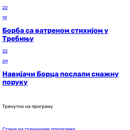
22
19
Борба са ватреном стихијом у
Требињу
22
09
Навијачи Борца послали снажну
поруку
Тренутно на програму
Стање на граничним прелазима