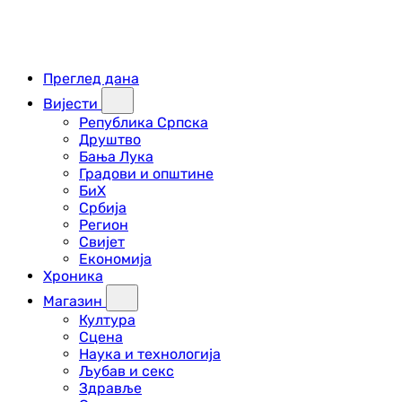
Преглед дана
Вијести
Република Српска
Друштво
Бања Лука
Градови и општине
БиХ
Србија
Регион
Свијет
Економија
Хроника
Магазин
Култура
Сцена
Наука и технологија
Љубав и секс
Здравље