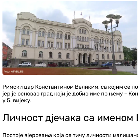
Римски цар Константином Великим, са којим се пове
јер је основао град који је добио име по њему – К
у 5. вијеку.
Личност дјечака са именом
Постоје вјеровања која се тичу личности малишана