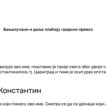
Бањалучани и даље плаћају градски превоз
зује ово име, поштован је прије свега због двије ч
онстантинопољ тј. Цариград и тиме је осигурао опст
 Константин
 који понесу ово име. Сматра се да се дјечаци кој