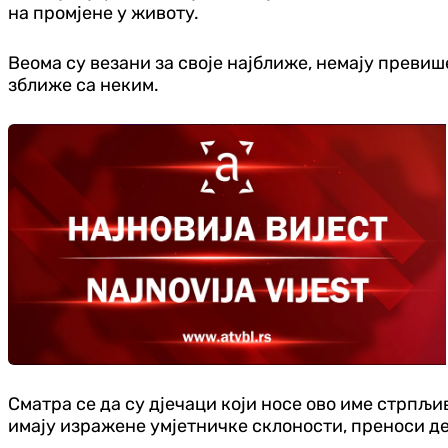
на промјене у животу.
Веома су везани за своје најближе, немају превиш
зближе са неким.
Сматра се да су дјечаци који носе ово име стрпљив
имају изражене умјетничке склоности, преноси де