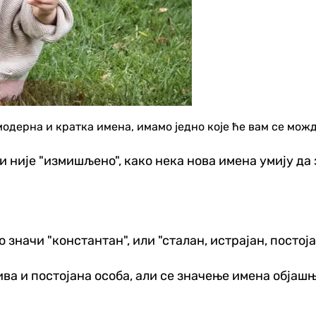
 модерна и кратка имена, имамо једно које ће вам се мож
 није "измишљено", како нека нова имена умију да 
 значи "константан", или "сталан, истрајан, постоја
а и постојана особа, али се значење имена објашњ