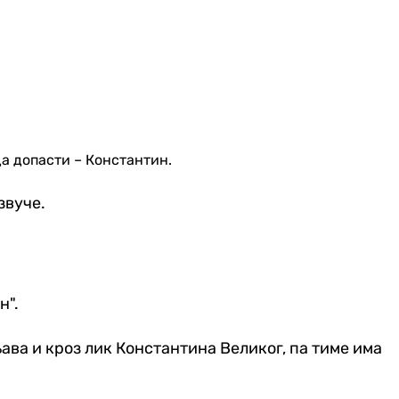
да допасти – Константин.
звуче.
н".
ава и кроз лик Константина Великог, па тиме има