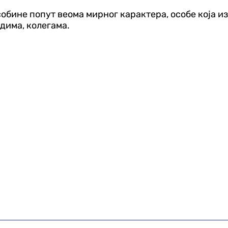
бине попут веома мирног карактера, особе која изб
дима, колегама.