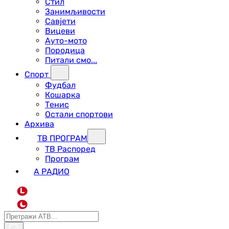
Стил
Занимљивости
Савјети
Вицеви
Ауто-мото
Породица
Питали смо...
Спорт
Фудбал
Кошарка
Тенис
Остали спортови
Архива
ТВ ПРОГРАМ
ТВ Распоред
Програм
А РАДИО
L