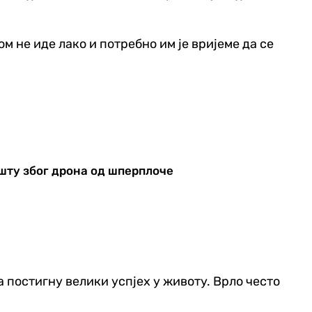
м не иде лако и потребно им је вријеме да се
шту због дрона од шперплоче
а постигну велики успјех у животу. Врло често