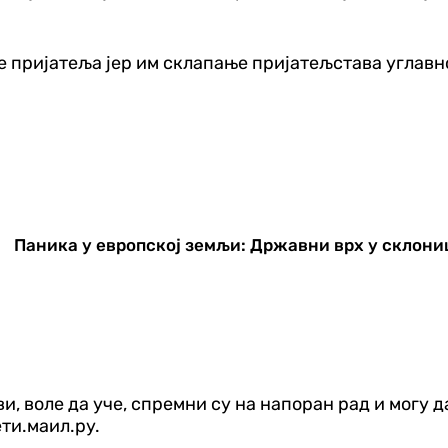
е пријатеља јер им склапање пријатељстава углавно
Паника у европској земљи: Државни врх у склони
и, воле да уче, спремни су на напоран рад и могу д
ти.маил.ру.