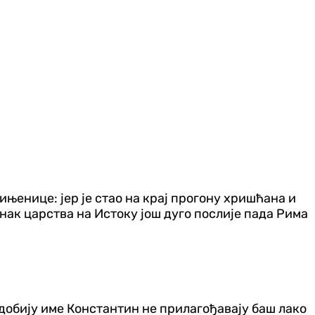
ињенице: јер је стао на крај прогону хришћана и
анак царства на Истоку још дуго послије пада Рима
и добију име Константин не прилагођавају баш лако