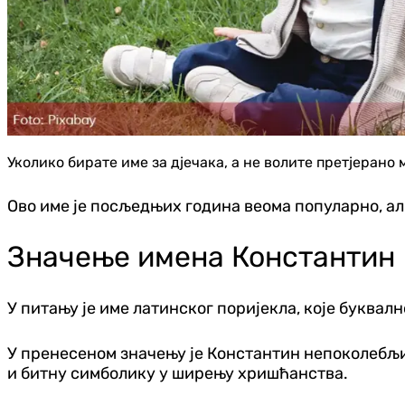
Уколико бирате име за дјечака, а не волите претјерано
Ово име је посљедњих година веома популарно, али
Значење имена Константин
У питању је име латинског поријекла, које буквално
У пренесеном значењу је Константин непоколебљив
и битну симболику у ширењу хришћанства.