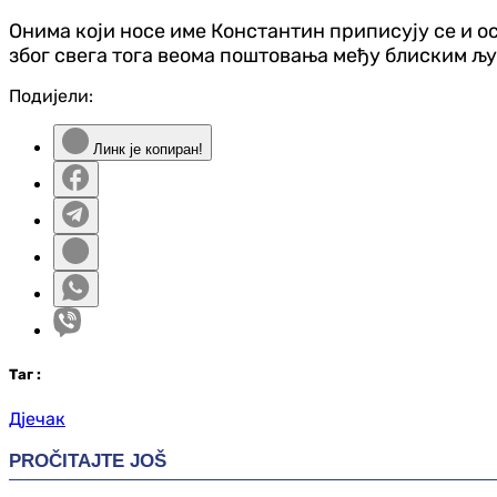
Онима који носе име Константин приписују се и осо
због свега тога веома поштовања међу блиским љу
Подијели:
Линк је копиран!
Таг
:
Дјечак