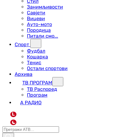
Стил
Занимљивости
Савјети
Вицеви
Ауто-мото
Породица
Питали смо...
Спорт
Фудбал
Кошарка
Тенис
Остали спортови
Архива
ТВ ПРОГРАМ
ТВ Распоред
Програм
А РАДИО
L