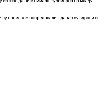
ју истиче да није нимало љубоморна на млађу
али су временом напредовали - данас су здрави и