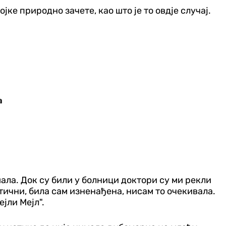
јке природно зачете, као што је то овдје случај.
а
шала. Док су били у болници доктори су ми рекли
нтични, била сам изненађена, нисам то очекивала.
ејли Мејл".