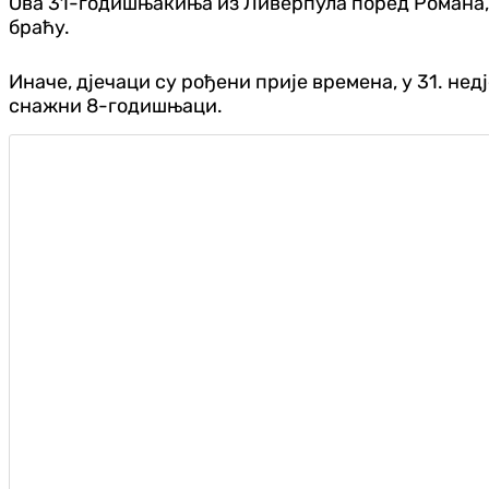
Ова 31-годишњакиња из Ливерпула поред Романа, Р
браћу.
Иначе, дјечаци су рођени прије времена, у 31. нед
снажни 8-годишњаци.