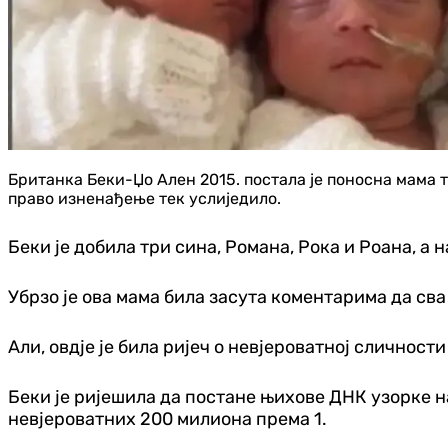
Британка Беки-Џо Ален 2015. постала је поносна мама тр
право изненађење тек услиједило.
Беки је добила три сина, Романа, Рока и Роана, а
Убрзо је ова мама била засута коментарима да сва т
Али, овдје је била ријеч о невјероватној сличности
Беки је ријешила да постане њихове ДНК узорке на
невјероватних 200 милиона према 1.