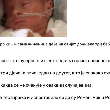
ојки - и сама чињеница да је на свијет донијела три беб
 након што су провели шест недјеља на интензивној 
ри дјечака личе један на другог, што је свакако оче
 каква се не очекује у оваквим случајевима.
 тестирање и испоставило се да су Роман, Рок и Ро