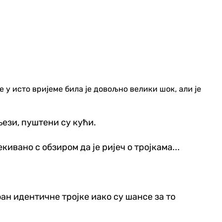
е у исто вријеме била је довољно велики шок, али је
њези, пуштени су кући.
кивано с обзиром да је ријеч о тројкама...
ан идентичне тројке иако су шансе за то