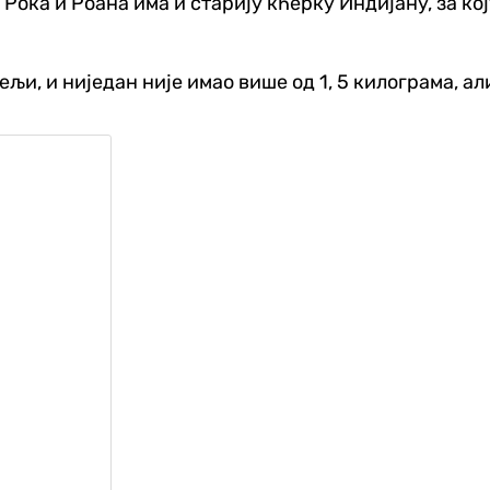
ока и Роана има и старију кћерку Индијану, за ко
јељи, и ниједан није имао више од 1, 5 килограма, 