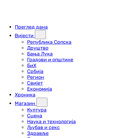
Преглед дана
Вијести
Република Српска
Друштво
Бања Лука
Градови и општине
БиХ
Србија
Регион
Свијет
Економија
Хроника
Магазин
Култура
Сцена
Наука и технологија
Љубав и секс
Здравље