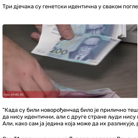
Три дјечака су генетски идентична у сваком поглед
"Када су били новорођенчад било је прилично тешк
да нису идентични, али с друге стране људи нису 
Али, како сам ја једина која може да их разликује, 