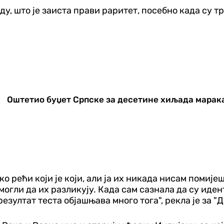
у, што је заиста прави раритет, посебно када су тро
Оштетио буџет Српске за десетине хиљада марак
о рећи који је који, али ја их никада нисам помије
могли да их разликују. Када сам сазнала да су иде
резултат теста објашњава много тога", рекла је за "Д