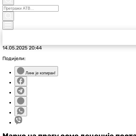
14.05.2025
20:44
Подијели:
Линк је копиран!
Марко на прагу осме деценије поста