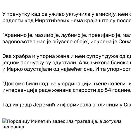
У тренутку кад се уживо укључила у емисију, њен 
радости код Миротићевих нема краја што су посл
"Хранимо је, мазимо је, љубимо је, превијамо је, м
задовољство нас је обузело обоје", искрена је Соња
Ова храбра и упорна жена и њен супруг дуже од дв
једном тренутку су одустали. Али, њихова блиска
и Марко одустајали од највећег сна. И та упорнос
"Док смо били код ње у ординацији, њене колегини
интервенције раде женама старости до 54 године, 
Тад их је др Јеремић информисала о клиници у Ско