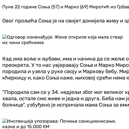
Пуне 22 године Соња (57) и Марко (69) Миротић из Грба
Овог прољећа Соња је на свијет донијела живу и з
Кад има воље и љубави, има и начина да се жеље о
преокрета. У то нас увјеравају Соња и Марко Миро
породила и узела у руке своју и Маркову бебу. Ми
кћеркицу и, како Соња каже, њиховој срећи нема к
"Породила сам се у 34. недјељи због мог великог к
хвала, остале смо живе и једна и друга. Беба нам 
болнице", узбуђено је испричала мама Соња за емис