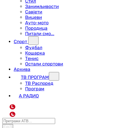
Стил
Занимљивости
Савјети
Вицеви
Ауто-мото
Породица
Питали смо...
Спорт
Фудбал
Кошарка
Тенис
Остали спортови
Архива
ТВ ПРОГРАМ
ТВ Распоред
Програм
А РАДИО
L