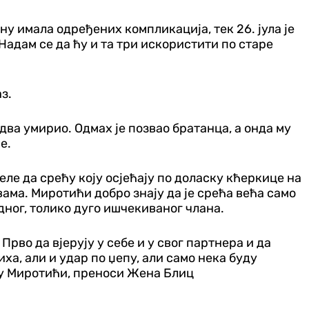
у имала одређених компликација, тек 26. јула је
Надам се да ћу и та три искористити по старе
з.
едва умирио. Одмах је позвао братанца, а онда му
е.
ле да срећу коју осјећају по доласку кћеркице на
вама. Миротићи добро знају да је срећа већа само
едног, толико дуго ишчекиваног члана.
Прво да вјерују у себе и у свог партнера и да
иха, али и удар по џепу, али само нека буду
чују Миротићи, преноси Жена Блиц