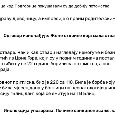
вца код Подгорице покушавали су да добију потомство.
драву дјевојчицу, а импресије о првим родитељским
Одговор изненађује: Жене откриле која мала ств
стваре. Чак и кад ствари изгледају немогуће и безн
тић из Црне Горе, који су у позним годинама поста
ротићи су се 22 године борили за потомство, а овог
раја.
рвног притиска, био је 220 са 110. Била је борба ко
је била мјесец дана у болници на неонатологији у и
ију “Блиц дан” која се емитује на ТВ Блиц.
Инспекција упозорава: Почиње санкционисање, ка