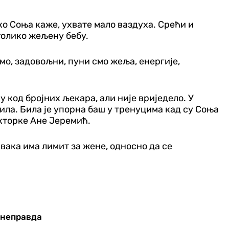
ко Соња каже, ухвате мало ваздуха. Срећи и
толико жељену бебу.
 смо, задовољни, пуни смо жеља, енергије,
 код бројних љекара, али није вриједело. У
ила. Била је упорна баш у тренуцима кад су Соња
окторке Ане Јеремић.
свака има лимит за жене, односно да се
 неправда