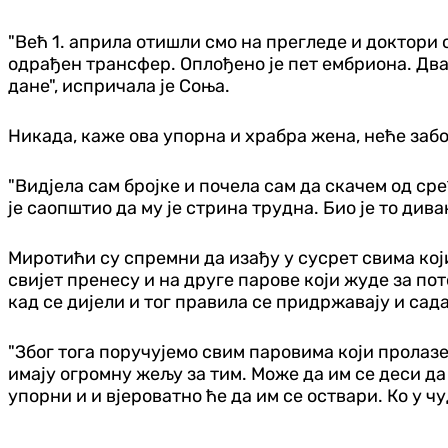
"Већ 1. априла отишли смо на прегледе и доктори 
одрађен трансфер. Оплођено је пет ембриона. Два 
дане", испричала је Соња.
Никада, каже ова упорна и храбра жена, неће забо
"Видјела сам бројке и почела сам да скачем од срећ
је саопштио да му је стрина трудна. Био је то див
Миротићи су спремни да изађу у сусрет свима који
свијет пренесу и на друге парове који жуде за пот
кад се дијели и тог правила се придржавају и сада
"Због тога поручујемо свим паровима који пролазе 
имају огромну жељу за тим. Може да им се деси да 
упорни и и вјероватно ће да им се оствари. Ко у ч