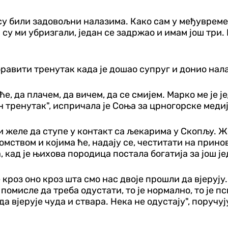
су били задовољни налазима. Како сам у међувремен
су ми убризгали, један се задржао и имам још три. 
равити тренутак када је дошао супруг и донио нала
е, да плачем, да вичем, да се смијем. Марко ме је ј
ан тренутак", испричала је Соња за црногорске медиј
 желе да ступе у контакт са љекарима у Скопљу. Же
омством и којима ће, надају се, честитати на прино
, кад је њихова породица постала богатија за још ј
кроз оно кроз шта смо нас двоје прошли да вјерују. 
помисле да треба одустати, то је нормално, то је пс
уда вјерује чуда и ствара. Нека не одустају", пору