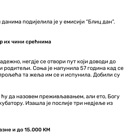
 данима подијелила је у емисији “Блиц дан”.
ар их чини срећнима
адежно, негдје се отвори пут који доводи до
ли родитељи. Соња је напунила 57 година кад се
 прољећа та жеља им се и испунила. Добили су
ју ћу да назовем преживљавањем, али ето, Богу
нкубатору. Изашла је послије три недјеље из
зне и до 15.000 КМ