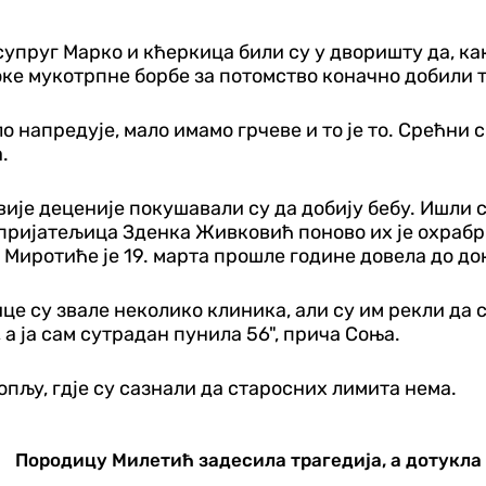
супруг Марко и кћеркица били су у дворишту да, ка
оке мукотрпне борбе за потомство коначно добили 
ало напредује, мало имамо грчеве и то је то. Срећни
.
ије деценије покушавали су да добију бебу. Ишли су
 пријатељица Зденка Живковић поново их је охрабр
т Миротиће је 19. марта прошле године довела до д
це су звале неколико клиника, али су им рекли да 
а ја сам сутрадан пунила 56", прича Соња.
пљу, гдје су сазнали да старосних лимита нема.
Породицу Милетић задесила трагедија, а дотукла