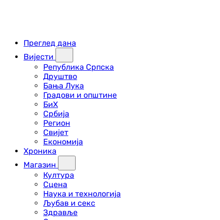
Преглед дана
Вијести
Република Српска
Друштво
Бања Лука
Градови и општине
БиХ
Србија
Регион
Свијет
Економија
Хроника
Магазин
Култура
Сцена
Наука и технологија
Љубав и секс
Здравље