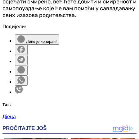
осјећати смирено, већ ћете добити и смиреност и
самопоуздање које ће вам помоћи у савладавању
свих изазова родитељства.
Подијели:
Линк је копиран!
Таг
:
Дјеца