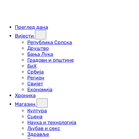
Преглед дана
Вијести
Република Српска
Друштво
Бања Лука
Градови и општине
БиХ
Србија
Регион
Свијет
Економија
Хроника
Магазин
Култура
Сцена
Наука и технологија
Љубав и секс
Здравље