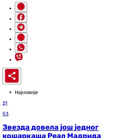
Најновије
21
53
Звезда довела још једног
кошаркаша Реал Мадрида