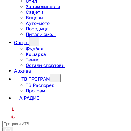
Стил
Занимљивости
Савјети
Вицеви
Ауто-мото
Породица
Питали смо...
Спорт
Фудбал
Кошарка
Тенис
Остали спортови
Архива
ТВ ПРОГРАМ
ТВ Распоред
Програм
А РАДИО
L