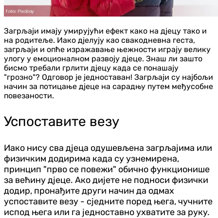
Загрљаји имају умирујући ефект како на д‌јецу тако и
на родитеље. Иако д‌јелују као свакодневна геста,
загрљаји и опће изражавање њежности играју велику
улогу у емоционалном развоју д‌јеце. Знаш ли зашто
бисмо требали грлити д‌јецу када се понашају
"грозно"? Одговор је једноставан! Загрљаји су најбољи
начин за потицање д‌јеце на сарадњу путем међусобне
повезаности.
Успоставите везу
Иако нису сва д‌јеца одушевљена загрљајима или
физичким додирима када су узнемирена,
принцип "прво се повежи" обично функционише
за већину д‌јеце. Ако дијете не подноси физички
додир, пронађите други начин да одмах
успоставите везу - сједните поред њега, чучните
испод њега или га једноставно ухватите за руку.