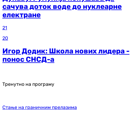
сачува доток воде до нуклеарне
електране
21
20
Игор Додик: Школа нових лидера -
понос СНСД-а
Тренутно на програму
Стање на граничним прелазима