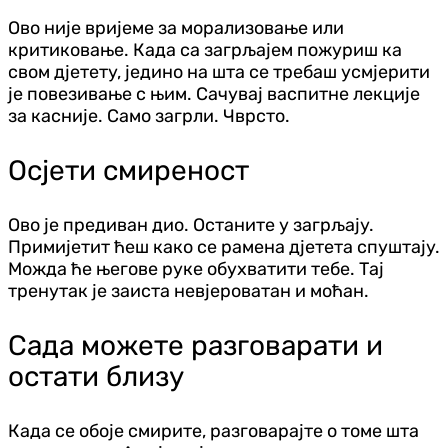
Ово није вријеме за морализовање или
критиковање. Када са загрљајем пожуриш ка
свом д‌јетету, једино на шта се требаш усмјерити
је повезивање с њим. Сачувај васпитне лекције
за касније. Само загрли. Чврсто.
Осјети смиреност
Ово је предиван дио. Останите у загрљају.
Примијетит ћеш како се рамена д‌јетета спуштају.
Можда ће његове руке обухватити тебе. Тај
тренутак је заиста невјероватан и моћан.
Сада можете разговарати и
остати близу
Када се обоје смирите, разговарајте о томе шта