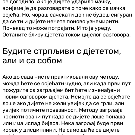
се догодило. Ако је дијете ударило мачку,
вријеме је да разговарате о томе како се мачка
осјећа. Но, мораш сачекати док не будеш сигуран
да се ти и дијете нећете поново узнемирити.
Понекад то може потрајати. И то је уреду.
Останите близу д‌јетета током цијелог разговора.
Будите стрпљиви с д‌јететом,
али и са собом
Ако до сада нисте практиковали ову методу,
можда ћете се осјећати чудно, али када први пут
пожурите са загрљајем бит ћете изненађени
новим одговором д‌јетета. Немојте да се осјећате
лоше ако дијете не жели увијек да се грли, али
увијек потичите повезаност. Методу загрљаја
користи сваки пут када се дијете лоше понаша
или има испад бијеса. Нека загрљај буде први
корак у дисциплини. Не само да ће се дијете