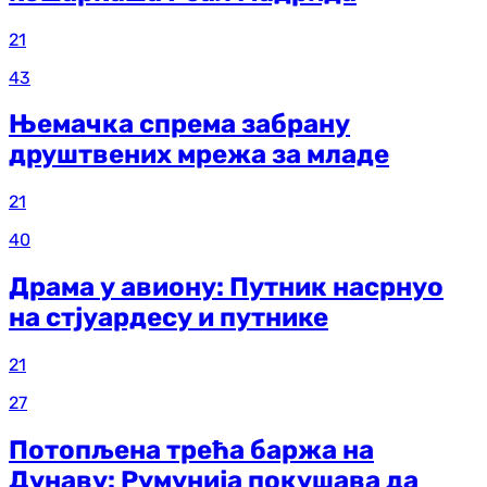
21
43
Њемачка спрема забрану
друштвених мрежа за младе
21
40
Драма у авиону: Путник насрнуо
на стјуардесу и путнике
21
27
Потопљена трећа баржа на
Дунаву: Румунија покушава да