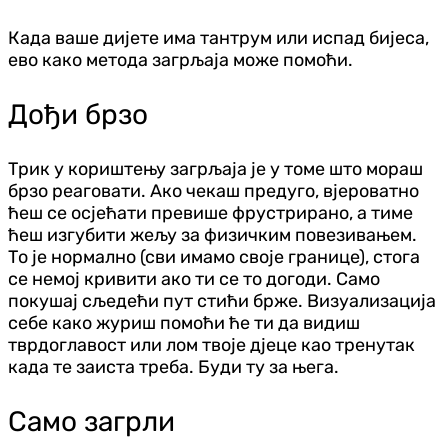
Када ваше дијете има тантрум или испад бијеса,
ево како метода загрљаја може помоћи.
Дођи брзо
Трик у кориштењу загрљаја је у томе што мораш
брзо реаговати. Ако чекаш предуго, вјероватно
ћеш се осјећати превише фрустрирано, а тиме
ћеш изгубити жељу за физичким повезивањем.
То је нормално (сви имамо своје границе), стога
се немој кривити ако ти се то догоди. Само
покушај сљедећи пут стићи брже. Визуализација
себе како журиш помоћи ће ти да видиш
тврдоглавост или лом твоје д‌јеце као тренутак
када те заиста треба. Буди ту за њега.
Само загрли