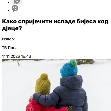
Како спријечити испаде бијеса код
д‌јеце?
Извор:
ТВ Прва
11.11.2023
16:43