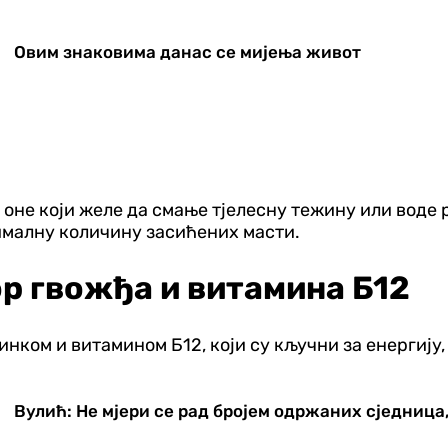
Овим знаковима данас се мијења живот
а оне који желе да смање тјелесну тежину или воде
ималну количину засићених масти.
ор гвожђа и витамина Б12
цинком и витамином Б12, који су кључни за енергију
Вулић: Не мјери се рад бројем одржаних сједница,