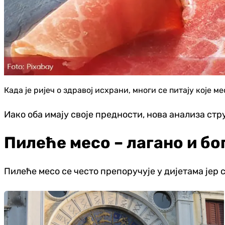
Када је ријеч о здравој исхрани, многи се питају које м
Иако оба имају своје предности, нова анализа ст
Пилеће месо – лагано и б
Пилеће месо се често препоручује у дијетама јер 