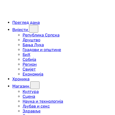
Преглед дана
Вијести
Република Српска
Друштво
Бања Лука
Градови и општине
БиХ
Србија
Регион
Свијет
Економија
Хроника
Магазин
Култура
Сцена
Наука и технологија
Љубав и секс
Здравље