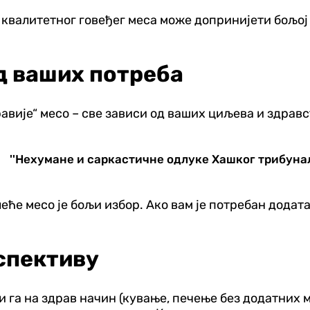
квалитетног говеђег меса може допринијети бољој 
од ваших потреба
авије“ месо – све зависи од ваших циљева и здрав
''Нехумане и саркастичне одлуке Хашког трибунал
еће месо је бољи избор. Ако вам је потребан додат
спективу
и га на здрав начин (кување, печење без додатних