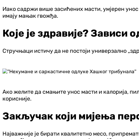
Иако садржи више засићених масти, умјерен унос 
имају мањак гвожђа.
Које је здравије? Зависи 
Стручњаци истичу да не постоји универзално „здр
Ако желите да смањите унос масти и калорија, пил
корисније.
Закључак који мијења пер
Најважније је бирати квалитетно месо, припремат