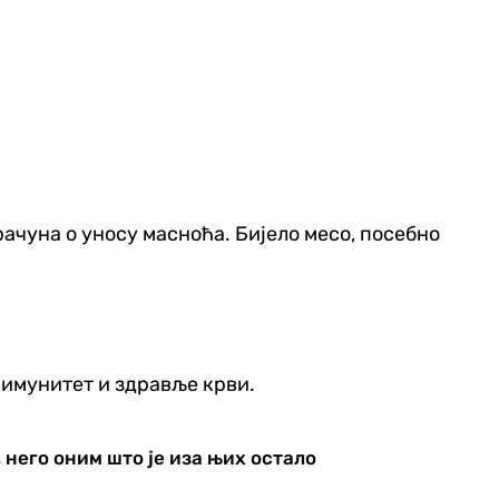
 рачуна о уносу масноћа. Бијело месо, посебно
, имунитет и здравље крви.
 него оним што је иза њих остало