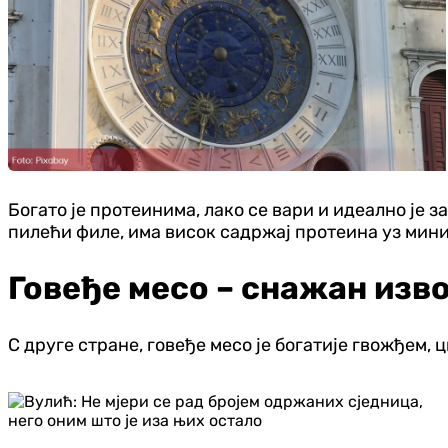
Богато је протеинима, лако се вари и идеално је з
пилећи филе, има висок садржај протеина уз мин
Говеђе месо – снажан изв
С друге стране, говеђе месо је богатије гвожђем, 