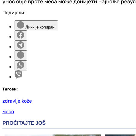
унос обје врсте меса може донијети најбоље резу
Подијели:
Линк је копиран!
Таг
ови
:
zdravlje kože
месо