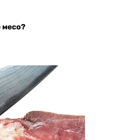
е месо?