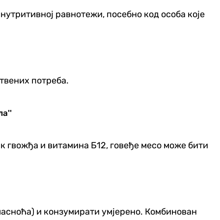
нутритивној равнотежи, посебно код особа које
ствених потреба.
а''
ак гвожђа и витамина Б12, говеђе месо може бити
 масноћа) и конзумирати умјерено. Комбинован