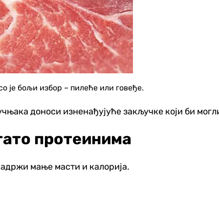
есо је бољи избор – пилеће или говеђе.
ручњака доноси изненађујуће закључке који би мог
огато протеинима
садржи мање масти и калорија.