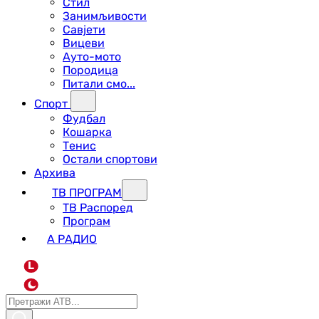
Стил
Занимљивости
Савјети
Вицеви
Ауто-мото
Породица
Питали смо...
Спорт
Фудбал
Кошарка
Тенис
Остали спортови
Архива
ТВ ПРОГРАМ
ТВ Распоред
Програм
А РАДИО
L