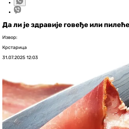
Да ли је здравије говеђе или пилећ
Извор:
Крстарица
31.07.2025
12:03