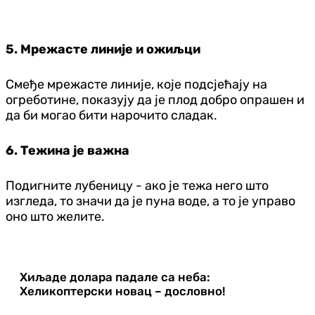
5. Мрежасте линије и ожиљци
Смеђе мрежасте линије, које подсјећају на
огреботине, показују да је плод добро опрашен и
да би могао бити нарочито сладак.
6. Тежина је важна
Подигните лубеницу - ако је тежа него што
изгледа, то значи да је пуна воде, а то је управо
оно што желите.
Хиљаде долара падале са неба:
Хеликоптерски новац – дословно!