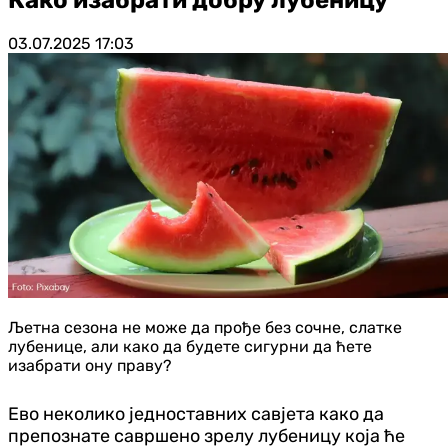
03.07.2025
17:03
Љетна сезона не може да прође без сочне, слатке
лубенице, али како да будете сигурни да ћете
изабрати ону праву?
Ево неколико једноставних савјета како да
препознате савршено зрелу лубеницу која ће