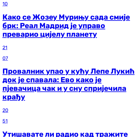
10
Како се Жозеу Мурињу сада смије
брк: Реал Мадрид је управо
преварио цијелу планету
21
07
Провалник упао у кућу Лепе Лукић
док је спавала: Ево како је
пјевачица чак и у сну спријечила
крађу
20
51
Утишавате ли радио кад тражите