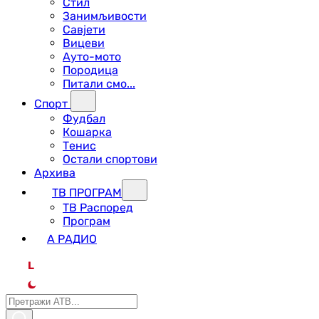
Стил
Занимљивости
Савјети
Вицеви
Ауто-мото
Породица
Питали смо...
Спорт
Фудбал
Кошарка
Тенис
Остали спортови
Архива
ТВ ПРОГРАМ
ТВ Распоред
Програм
А РАДИО
L