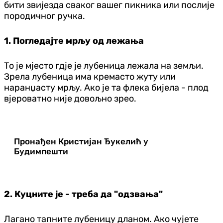
бити звијезда сваког вашег пикника или послије
породичног ручка.
1. Погледајте мрљу од лежања
То је мјесто гдје је лубеница лежала на земљи.
Зрела лубеница има кремасто жуту или
наранџасту мрљу. Ако је та флека бијела - плод
вјероватно није довољно зрео.
Пронађен Кристијан Ђукелић у
Будимпешти
2. Куцните је - треба да "одзвања"
Лагано тапните лубеницу дланом. Ако чујете