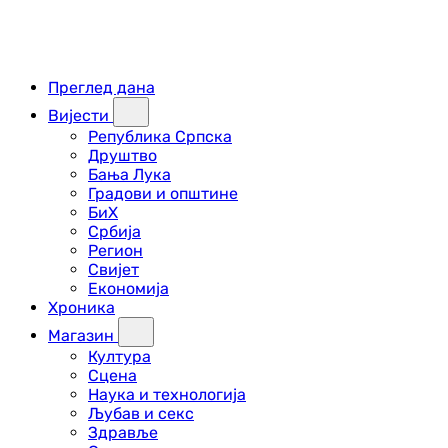
Преглед дана
Вијести
Република Српска
Друштво
Бања Лука
Градови и општине
БиХ
Србија
Регион
Свијет
Економија
Хроника
Магазин
Култура
Сцена
Наука и технологија
Љубав и секс
Здравље