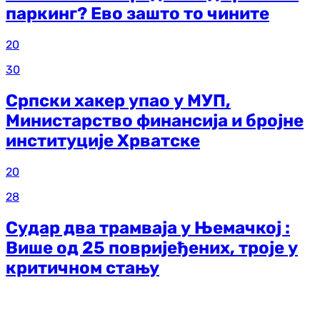
паркинг? Ево зашто то чините
20
30
Српски хакер упао у МУП,
Министарство финансија и бројне
институције Хрватске
20
28
Судар два трамваја у Њемачкој :
Више од 25 повријеђених, троје у
критичном стању