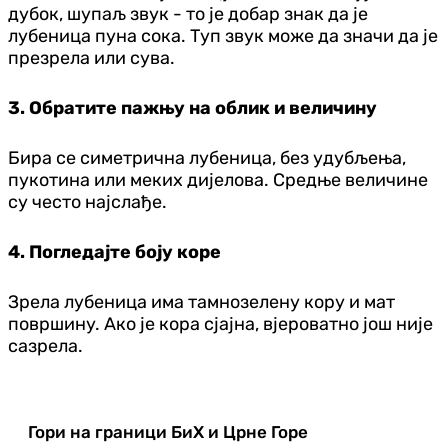
дубок, шупаљ звук - то је добар знак да је
лубеница пуна сока. Туп звук може да значи да је
презрела или сува.
3. Обратите пажњу на облик и величину
Бира се симетрична лубеница, без удубљења,
пукотина или меких дијелова. Средње величине
су често најслађе.
4. Погледајте боју коре
Зрела лубеница има тамнозелену кору и мат
површину. Ако је кора сјајна, вјероватно још није
сазрела.
Гори на граници БиХ и Црне Горе