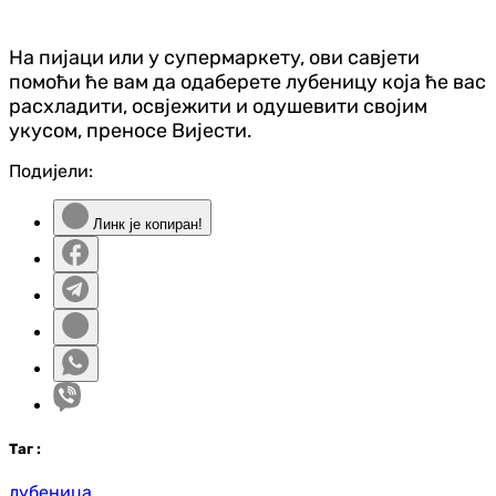
На пијаци или у супермаркету, ови савјети
помоћи ће вам да одаберете лубеницу која ће вас
расхладити, освјежити и одушевити својим
укусом, преносе Вијести.
Подијели:
Линк је копиран!
Таг
:
лубеница