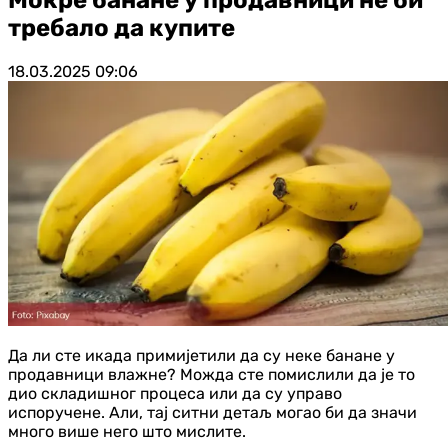
требало да купите
18.03.2025
09:06
Да ли сте икада примијетили да су неке банане у
продавници влажне? Можда сте помислили да је то
дио складишног процеса или да су управо
испоручене. Али, тај ситни детаљ могао би да значи
много више него што мислите.