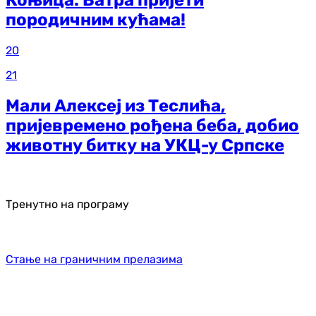
Коњица: Ватра пријети
породичним кућама!
20
21
Мали Алексеј из Теслића,
пријевремено рођена беба, добио
животну битку на УКЦ-у Српске
Тренутно на програму
Стање на граничним прелазима