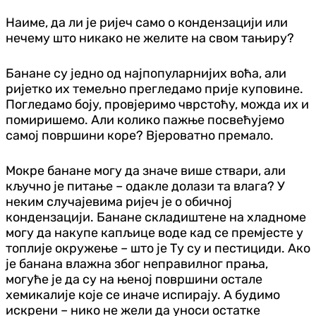
Наиме, да ли је ријеч само о кондензацији или
нечему што никако не желите на свом тањиру?
Банане су једно од најпопуларнијих воћа, али
ријетко их темељно прегледамо прије куповине.
Погледамо боју, провјеримо чврстоћу, можда их и
помиришемо. Али колико пажње посвећујемо
самој површини коре? Вјероватно премало.
Мокре банане могу да значе више ствари, али
кључно је питање – одакле долази та влага? У
неким случајевима ријеч је о обичној
кондензацији. Банане складиштене на хладноме
могу да накупе капљице воде кад се премјесте у
топлије окружење – што је Ту су и пестициди. Ако
је банана влажна због неправилног прања,
могуће је да су на њеној површини остале
хемикалије које се иначе испирају. А будимо
искрени – нико не жели да уноси остатке