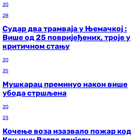
20
28
Судар два трамваја у Њемачкој :
Више од 25 повријеђених, троје у
критичном стању
20
25
Мушкарац преминуо након више
убода стршљена
20
23
Кочење воза изазвало пожар код