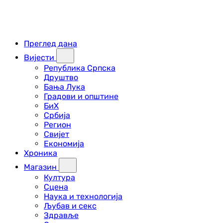
Преглед дана
Вијести
Република Српска
Друштво
Бања Лука
Градови и општине
БиХ
Србија
Регион
Свијет
Економија
Хроника
Магазин
Култура
Сцена
Наука и технологија
Љубав и секс
Здравље