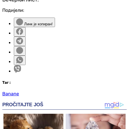
Подијели:
Линк је копиран!
Таг
:
Banane