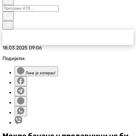
18.03.2025
09:06
Подијели:
Линк је копиран!
Мокре банане у продавници не би