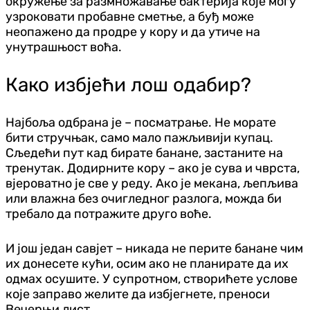
окружење за размножавање бактерија које могу
узроковати пробавне сметње, а буђ може
неопажено да продре у кору и да утиче на
унутрашњост воћа.
Како избјећи лош одабир?
Најбоља одбрана је – посматрање. Не морате
бити стручњак, само мало пажљивији купац.
Сљедећи пут кад бирате банане, застаните на
тренутак. Додирните кору – ако је сува и чврста,
вјероватно је све у реду. Ако је мекана, љепљива
или влажна без очигледног разлога, можда би
требало да потражите друго воће.
И још један савјет – никада не перите банане чим
их донесете кући, осим ако не планирате да их
одмах осушите. У супротном, створићете услове
које заправо желите да избјегнете, преноси
Вечерњи лист.