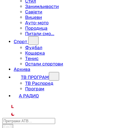
Стил
Занимљивости
Савјети
Вицеви
Ауто-мото
Породица
Питали смо...
Спорт
Фудбал
Кошарка
Тенис
Остали спортови
Архива
ТВ ПРОГРАМ
ТВ Распоред
Програм
А РАДИО
L