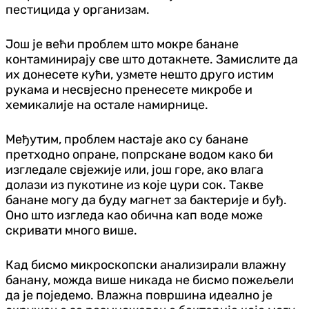
пестицида у организам.
Још је већи проблем што мокре банане
контаминирају све што дотакнете. Замислите да
их донесете кући, узмете нешто друго истим
рукама и несвјесно пренесете микробе и
хемикалије на остале намирнице.
Међутим, проблем настаје ако су банане
претходно опране, попрскане водом како би
изгледале свјежије или, још горе, ако влага
долази из пукотине из које цури сок. Такве
банане могу да буду магнет за бактерије и буђ.
Оно што изгледа као обична кап воде може
скривати много више.
Кад бисмо микроскопски анализирали влажну
банану, можда више никада не бисмо пожељели
да је поједемо. Влажна површина идеално је