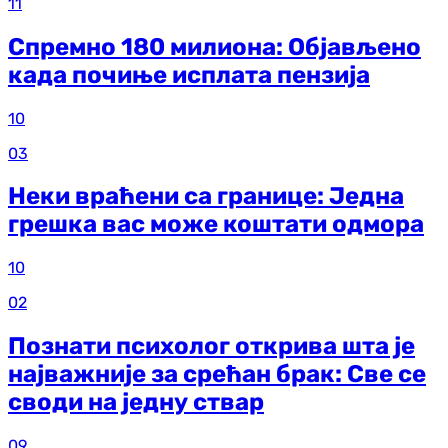
11
Спремно 180 милиона: Објављено
када почиње исплата пензија
10
03
Неки враћени са границе: Једна
грешка вас може коштати одмора
10
02
Познати психолог открива шта је
најважније за срећан брак: Све се
своди на једну ствар
09