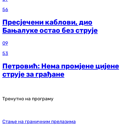
56
Пресјечени каблови, дио
Бањалуке остао без струје
09
53
Петровић: Нема промјене цијене
струје за грађане
Тренутно на програму
Стање на граничним прелазима