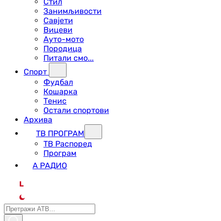
Стил
Занимљивости
Савјети
Вицеви
Ауто-мото
Породица
Питали смо...
Спорт
Фудбал
Кошарка
Тенис
Остали спортови
Архива
ТВ ПРОГРАМ
ТВ Распоред
Програм
А РАДИО
L