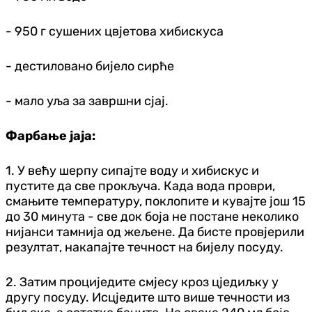
- 950 г сушених цвјетова хибискуса
- дестиловано бијело сирће
- мало уља за завршни сјај.
Фарбање јаја:
1. У већу шерпу сипајте воду и хибискус и
пустите да све прокључа. Када вода проври,
смањите температуру, поклопите и кувајте још 15
до 30 минута - све док боја не постане неколико
нијанси тамнија од жељене. Да бисте провјерили
резултат, накапајте течност на бијелу посуду.
2. Затим проциједите смјесу кроз цједиљку у
другу посуду. Исцједите што више течности из