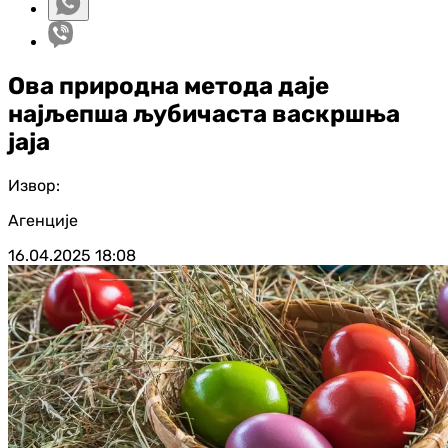
Ова природна метода даје
најљепша љубичаста васкршња
јаја
Извор:
Агенције
16.04.2025
18:08