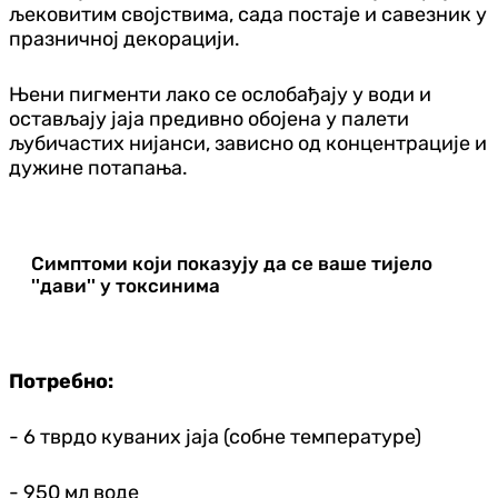
љековитим својствима, сада постаје и савезник у
празничној декорацији.
Њени пигменти лако се ослобађају у води и
остављају јаја предивно обојена у палети
љубичастих нијанси, зависно од концентрације и
дужине потапања.
Симптоми који показују да се ваше тијело
''дави'' у токсинима
Потребно:
- 6 тврдо куваних јаја (собне температуре)
- 950 мл воде