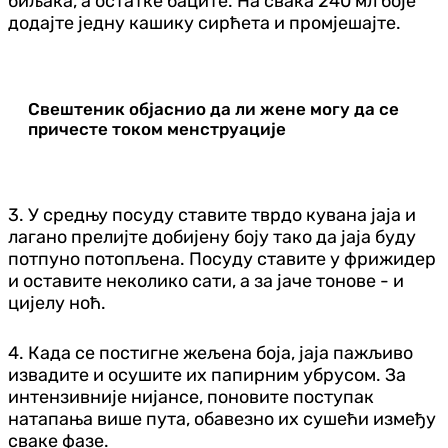
биљака, а остатке баците. На свака 240 мл боје
додајте једну кашику сирћета и промјешајте.
Свештеник објаснио да ли жене могу да се
причесте током менструације
3. У средњу посуду ставите тврдо кувана јаја и
лагано прелијте добијену боју тако да јаја буду
потпуно потопљена. Посуду ставите у фрижидер
и оставите неколико сати, а за јаче тонове - и
цијелу ноћ.
4. Када се постигне жељена боја, јаја пажљиво
извадите и осушите их папирним убрусом. За
интензивније нијансе, поновите поступак
натапања више пута, обавезно их сушећи између
сваке фазе.