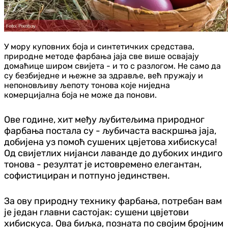
​У мору куповних боја и синтетичких средстава,
природне методе фарбања јаја све више освајају
домаћице широм свијета - и то с разлогом. Не само да
су безбиједне и њежне за здравље, већ пружају и
непоновљиву љепоту тонова које ниједна
комерцијална боја не може да понови.
Ове године, хит међу љубитељима природног
фарбања постала су - љубичаста васкршња јаја,
добијена уз помоћ сушених цвјетова хибискуса!
Од свијетлих нијанси лаванде до дубоких индиго
тонова - резултат је истовремено елегантан,
софистициран и потпуно јединствен.
За ову природну технику фарбања, потребан вам
је један главни састојак: сушени цвјетови
хибискуса. Ова биљка, позната по својим бројним