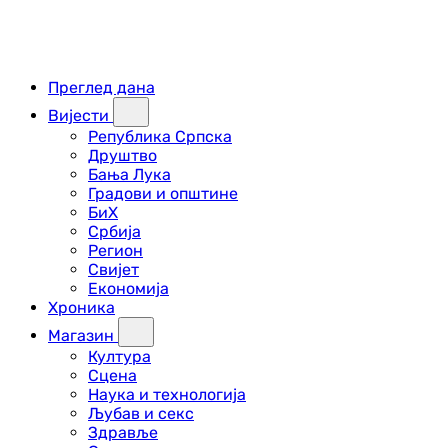
Преглед дана
Вијести
Република Српска
Друштво
Бања Лука
Градови и општине
БиХ
Србија
Регион
Свијет
Економија
Хроника
Магазин
Култура
Сцена
Наука и технологија
Љубав и секс
Здравље