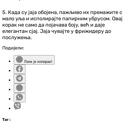
5. Када су јаја обојена, пажљиво их премажите с
мало уља и исполирајте папирним убрусом. Овај
корак не само да појачава боју, већ и даје
елегантан сјај. Јаја чувајте у фрижидеру до
послужења.
Подијели:
Линк је копиран!
Таг
: