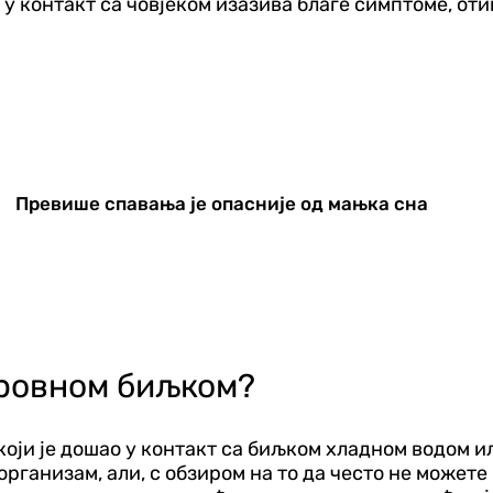
у контакт са човјеком изазива благе симптоме, оти
Превише спавања је опасније од мањка сна
тровном биљком?
који је дошао у контакт са биљком хладном водом 
 организам, али, с обзиром на то да често не может