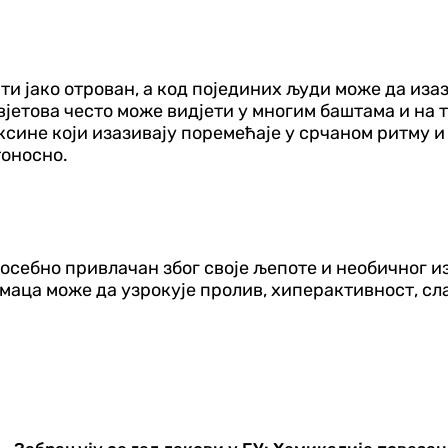
и јако отрован, а код појединих људи може да изаз
цвјетова често може видјети у многим баштама и на 
сине који изазивају поремећаје у срчаном ритму и 
тоносно.
посебно привлачан због своје љепоте и необичног и
имаца може да узрокује пролив, хиперактивност, сл