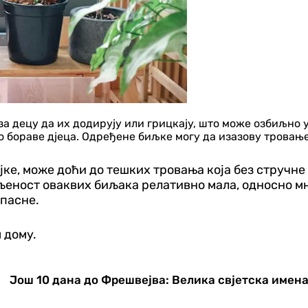
 децу да их додирују или грицкају, што може озбиљно уг
о бораве дјеца. Одређене биљке могу да изазову тровањ
јке, може доћи до тешких тровања која без стручне
љеност оваквих биљака релативно мала, односно мн
опасне.
 дому.
Још 10 дана до Фрешвејва: Велика свјетска имен