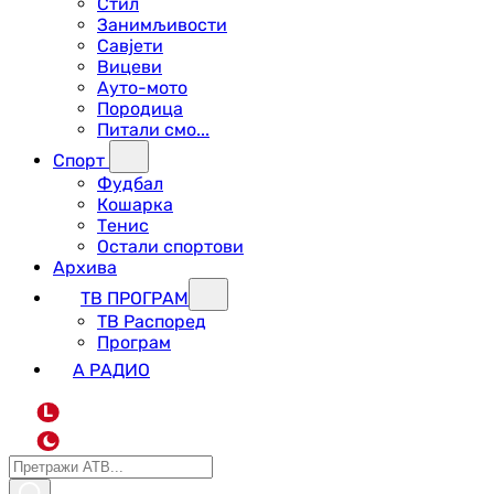
Стил
Занимљивости
Савјети
Вицеви
Ауто-мото
Породица
Питали смо...
Спорт
Фудбал
Кошарка
Тенис
Остали спортови
Архива
ТВ ПРОГРАМ
ТВ Распоред
Програм
А РАДИО
L