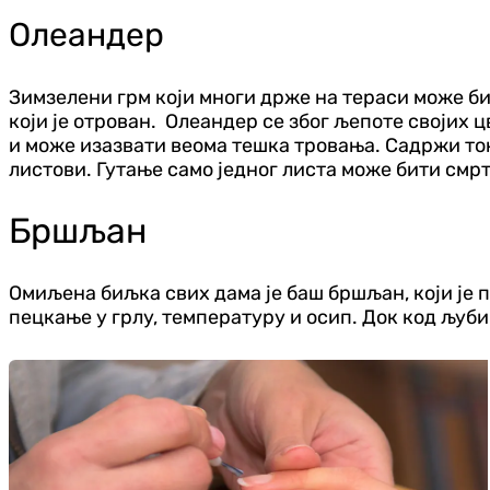
Олеандер
Зимзелени грм који многи држе на тераси може бит
који је отрован. Олеандер се због љепоте својих 
и може изазвати веома тешка тровања. Садржи ток
листови. Гутање само једног листа може бити смр
Бршљан
Омиљена биљка свих дама је баш бршљан, који је 
пецкање у грлу, температуру и осип. Док код љуб