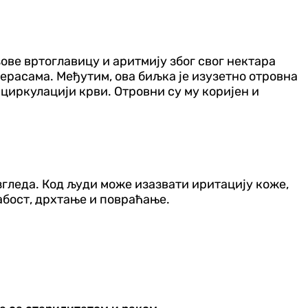
ове вртоглавицу и аритмију због свог нектара
терасама. Међутим, ова биљка је изузетно отровна
циркулацији крви. Отровни су му коријен и
згледа. Код људи може изазвати иритацију коже,
абост, дрхтање и повраћање.