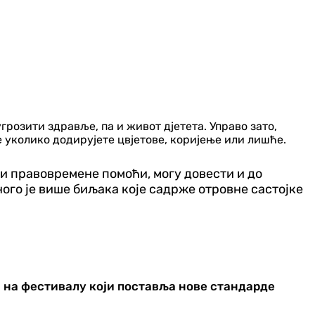
розити здравље, па и живот дјетета. Управо зато,
е уколико додирујете цвјетове, коријење или лишће.
 и правовремене помоћи, могу довести и до
ого је више биљака које садрже отровне састојке
а на фестивалу који поставља нове стандарде