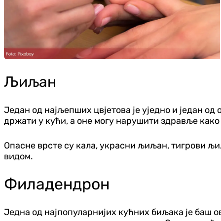
Љиљан
Један од најљепших цвјетова је уједно и један од
држати у кући, а оне могу нарушити здравље како
Опасне врсте су кала, украсни љиљан, тигрови љи
видом.
Филадендрон
Једна од најпопуларнијих кућних биљака је баш ов