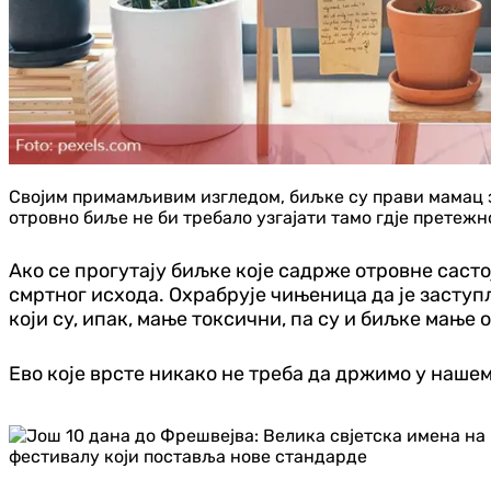
Својим примамљивим изгледом, биљке су прави мамац за
отровно биље не би требало узгајати тамо гдје претежн
Ако се прогутају биљке које садрже отровне састо
смртног исхода. Охрабрује чињеница да је заступ
који су, ипак, мање токсични, па су и биљке мање 
Ево које врсте никако не треба да држимо у нашем