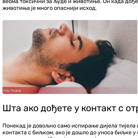
веома токсични за људе и животиње. Он када дође 
животиња је много опаснији исход.
Шта ако дођете у контакт с о
Понекад је довољно само испирање дијела тијела 
контакта с биљком, ако је дошло до уноса биљке у