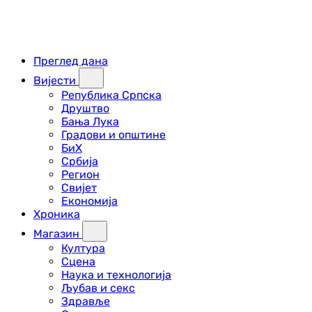
Преглед дана
Вијести
Република Српска
Друштво
Бања Лука
Градови и општине
БиХ
Србија
Регион
Свијет
Економија
Хроника
Магазин
Култура
Сцена
Наука и технологија
Љубав и секс
Здравље