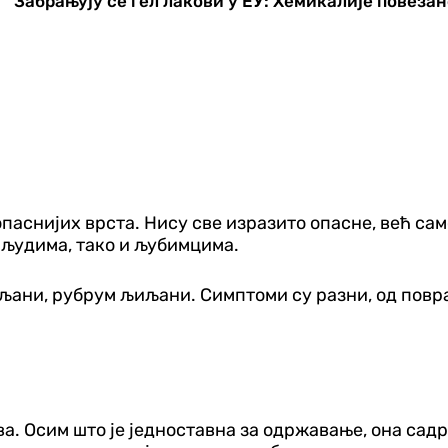
Забрањују се гел лакови у ЕУ: Хемикалије повеза
 опаснијих врста. Нису све изразито опасне, већ са
 људима, тако и љубимцима.
љани, рубрум љиљани. Симптоми су разни, од повра
а. Осим што је једноставна за одржавање, она садр