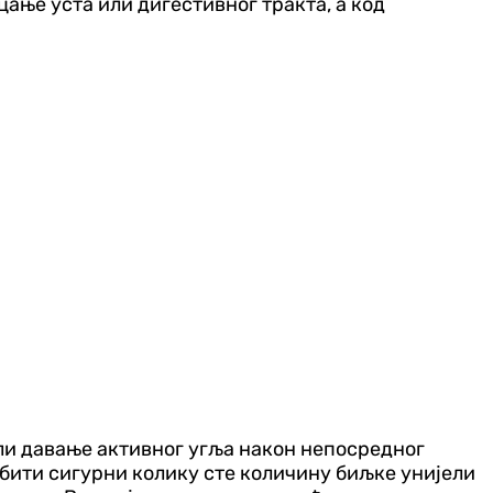
цање уста или дигестивног тракта, а код
или давање активног угља након непосредног
е бити сигурни колику сте количину биљке унијели