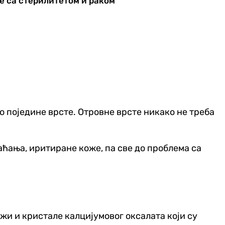
не са стерилитетом и раком
мо поједине врсте. Отровне врсте никако не треба
ћања, иритиране коже, па све до проблема са
жи и кристале калцијумовог оксалата који су