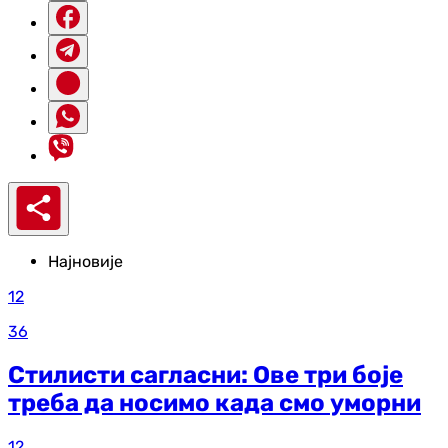
Најновије
12
36
Стилисти сагласни: Ове три боје
треба да носимо када смо уморни
12