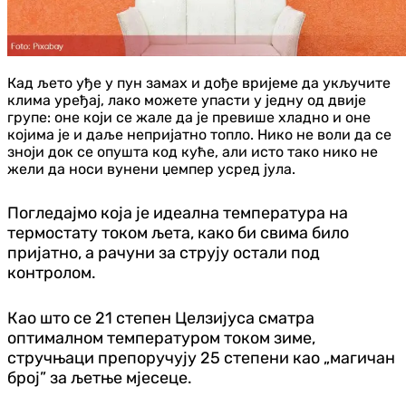
Кад љето уђе у пун замах и дође вријеме да укључите
клима уређај, лако можете упасти у једну од двије
групе: оне који се жале да је превише хладно и оне
којима је и даље непријатно топло. Нико не воли да се
зноји док се опушта код куће, али исто тако нико не
жели да носи вунени џемпер усред јула.
Погледајмо која је идеална температура на
термостату током љета, како би свима било
пријатно, а рачуни за струју остали под
контролом.
Као што се 21 степен Целзијуса сматра
оптималном температуром током зиме,
стручњаци препоручују 25 степени као „магичан
број” за љетње мјесеце.