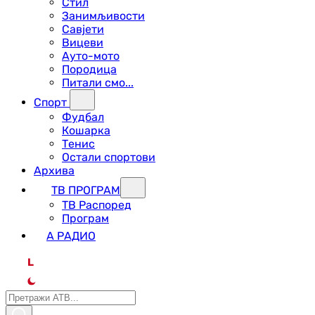
Стил
Занимљивости
Савјети
Вицеви
Ауто-мото
Породица
Питали смо...
Спорт
Фудбал
Кошарка
Тенис
Остали спортови
Архива
ТВ ПРОГРАМ
ТВ Распоред
Програм
А РАДИО
L