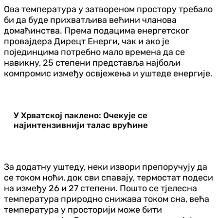
Ова температура у затвореном простору требало
би да буде прихватљива већини чланова
домаћинства. Према подацима енергетског
провајдера Дирецт Енерги, чак и ако је
појединцима потребно мало времена да се
навикну, 25 степени представља најбољи
компромис између освјежења и уштеде енергије.
У Хрватској паклено: Очекује се
најинтензивнији талас врућине
За додатну уштеду, неки извори препоручују да
се током ноћи, док сви спавају, термостат подеси
на између 26 и 27 степени. Пошто се тјелесна
температура природно снижава током сна, већа
температура у просторији може бити