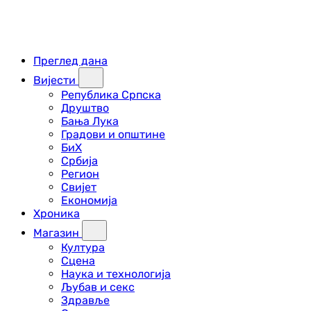
Преглед дана
Вијести
Република Српска
Друштво
Бања Лука
Градови и општине
БиХ
Србија
Регион
Свијет
Економија
Хроника
Магазин
Култура
Сцена
Наука и технологија
Љубав и секс
Здравље