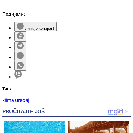
Подијели:
Линк је копиран!
Таг
:
klima uređaj