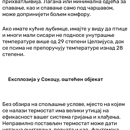
прихватљивија. Лагана или минимална одјећа за
спавање, као и спавање само под чаршавом,
може допринијети бољем комфору.
Ако имате кућне љубимце, имајте у виду да птице
и многи мали сисари не подносе унутрашње
температуре више од 29 степени Целзијуса, док
се псима не препоручују температуре изнад 28
степени.
Експлозија у Сокоцу, оштећен објекат
Без обзира на спољашње услове, мјесто на којем
се налази термостат има велики утицај на
ефикасност вашег система гријања и хлађења.
Неправилно постављен термостат може дати
нетачна очитавања, позната и као „фантомска