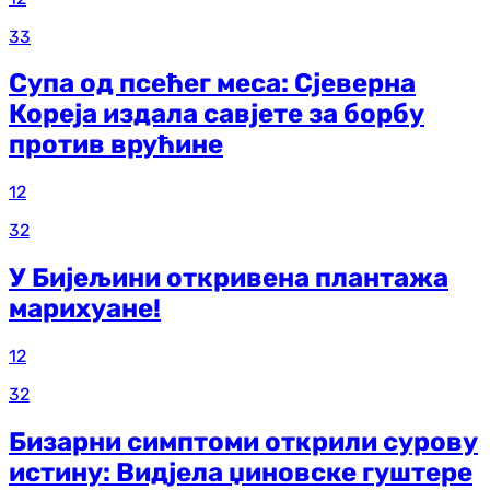
33
Супа од псећег меса: Сјеверна
Кореја издала савјете за борбу
против врућине
12
32
У Бијељини откривена плантажа
марихуане!
12
32
Бизарни симптоми открили сурову
истину: Видјела џиновске гуштере