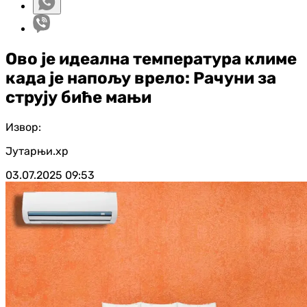
Ово је идеална температура климе
када је напољу врело: Рачуни за
струју биће мањи
Извор:
Јутарњи.хр
03.07.2025
09:53