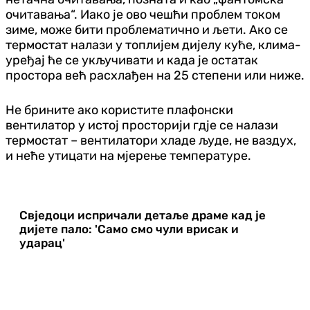
очитавања“. Иако је ово чешћи проблем током
зиме, може бити проблематично и љети. Ако се
термостат налази у топлијем дијелу куће, клима-
уређај ће се укључивати и када је остатак
простора већ расхлађен на 25 степени или ниже.
Не брините ако користите плафонски
вентилатор у истој просторији гдје се налази
термостат – вентилатори хладе људе, не ваздух,
и неће утицати на мјерење температуре.
Свједоци испричали детаље драме кад је
дијете пало: 'Само смо чули врисак и
ударац'