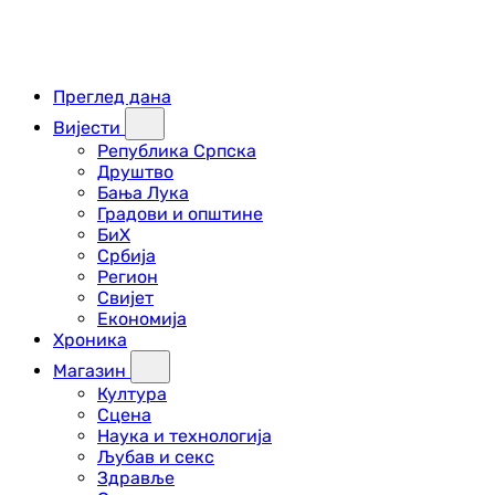
Преглед дана
Вијести
Република Српска
Друштво
Бања Лука
Градови и општине
БиХ
Србија
Регион
Свијет
Економија
Хроника
Магазин
Култура
Сцена
Наука и технологија
Љубав и секс
Здравље