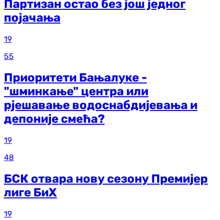
Партизан остао без још једног
појачања
19
55
Приоритети Бањалуке -
"шминкање" центра или
рјешавање водоснабдијевања и
депоније смећа?
19
48
БСК отвара нову сезону Премијер
лиге БиХ
19