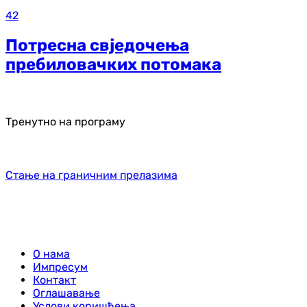
42
Потресна свједочења
пребиловачких потомака
Тренутно на програму
Стање на граничним прелазима
О нама
Импресум
Контакт
Оглашавање
Услови коришћења