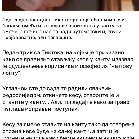
Једна од свакодневних ствари које обављамо је и
бацање смећа и стављање нових кеса у канту за
смеће, а већина нас то ради аутоматски и, звучи
невјероватно, али погрешно.
Један трик са Тиктока, на којем је приказано
како се правилно стављају кесе у канту, изазвао
је одушевљење корисника и освојио их "на прву
лопту".
Углавном сте до сада то радили оваквим
редослиједом: откинете кесу, отворите је и
ставите у канту... Али, погледајте како заправо
изгледа исправан поступак.
Кесу за смеће ставите на канту тако да отворена
страна кесе буде на самој канти, а затим је
гурните надоле како бисте уклонили ваздух који