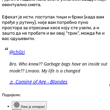
евентуално смета.
Ефекат је исти, поступак тиши и бржи (када вам
пређе у рутину), није вам потребно пуно
простора за отресање кесе коју сте узели, а и
зашто да не пробате и ви овај "трик", можда ће и
вас одушевити.
@ch0zi
Bro. Who knew?? Garbage bags have an inside out
mode?? Lmaoo. My life is a changed
♬ Coming of Age - Blondes
Подијели:
Линк је копиран!