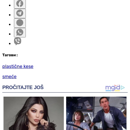
Таг
ови
:
plastične kese
smeće