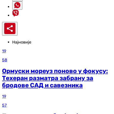
Најновије
19
58
Ормуски мореуз поново у фокусу:
Техеран разматра забрану за
бродове САД и савезника
19
57