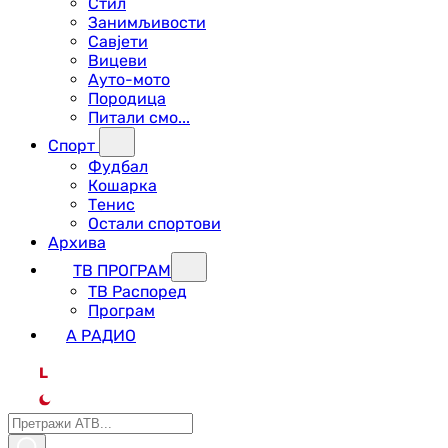
Стил
Занимљивости
Савјети
Вицеви
Ауто-мото
Породица
Питали смо...
Спорт
Фудбал
Кошарка
Тенис
Остали спортови
Архива
ТВ ПРОГРАМ
ТВ Распоред
Програм
А РАДИО
L