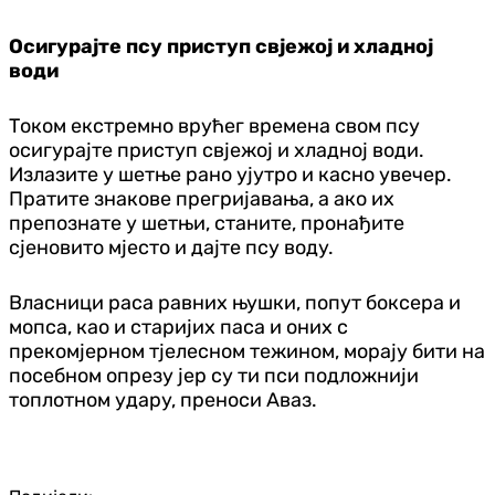
Осигурајте псу приступ свјежој и хладној
води
Током екстремно врућег времена свом псу
осигурајте приступ свјежој и хладној води.
Излазите у шетње рано ујутро и касно увечер.
Пратите знакове прегријавања, а ако их
препознате у шетњи, станите, пронађите
сјеновито мјесто и дајте псу воду.
Власници раса равних њушки, попут боксера и
мопса, као и старијих паса и оних с
прекомјерном тјелесном тежином, морају бити на
посебном опрезу јер су ти пси подложнији
топлотном удару, преноси Аваз.