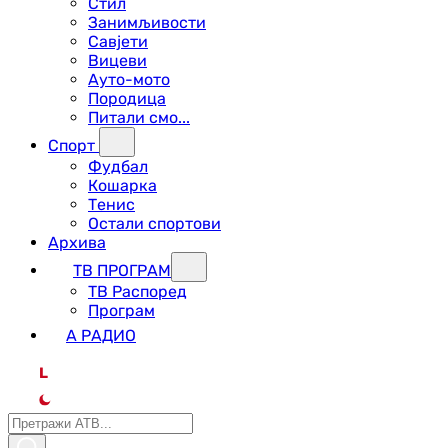
Стил
Занимљивости
Савјети
Вицеви
Ауто-мото
Породица
Питали смо...
Спорт
Фудбал
Кошарка
Тенис
Остали спортови
Архива
ТВ ПРОГРАМ
ТВ Распоред
Програм
А РАДИО
L