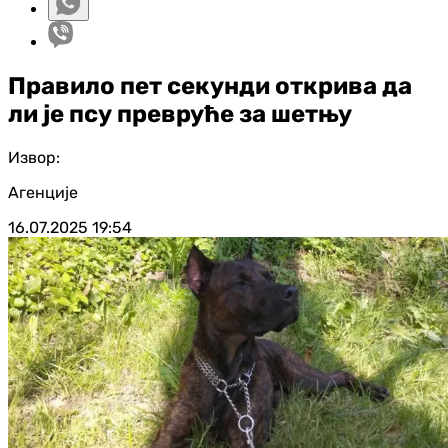
Правило пет секунди открива да
ли је псу превруће за шетњу
Извор:
Агенције
16.07.2025
19:54