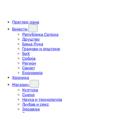
Преглед дана
Вијести
Република Српска
Друштво
Бања Лука
Градови и општине
БиХ
Србија
Регион
Свијет
Економија
Хроника
Магазин
Култура
Сцена
Наука и технологија
Љубав и секс
Здравље