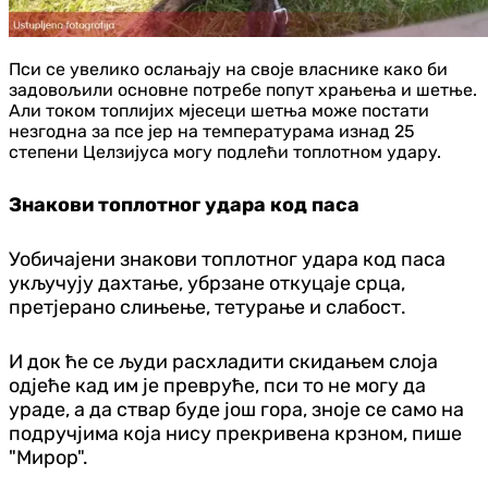
Пси се увелико ослањају на своје власнике како би
задовољили основне потребе попут храњења и шетње.
Али током топлијих мјесеци шетња може постати
незгодна за псе јер на температурама изнад 25
степени Целзијуса могу подлећи топлотном удару.
Знакови топлотног удара код паса
Уобичајени знакови топлотног удара код паса
укључују дахтање, убрзане откуцаје срца,
претјерано слињење, тетурање и слабост.
И док ће се људи расхладити скидањем слоја
одјеће кад им је превруће, пси то не могу да
ураде, а да ствар буде још гора, зноје се само на
подручјима која нису прекривена крзном, пише
"Мирор".