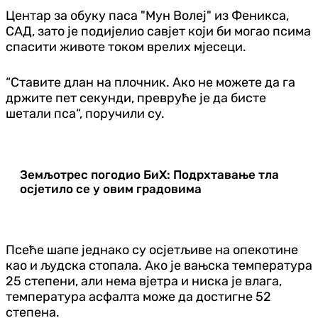
Центар за обуку паса "Мун Волеј" из Феникса,
САД, зато је подијелио савјет који би могао псима
спасити животе током врелих мјесеци.
“Ставите длан на плочник. Ако не можете да га
држите пет секунди, превруће је да бисте
шетали пса“, поручили су.
Земљотрес погодио БиХ: Подрхтавање тла
осјетило се у овим градовима
Псеће шапе једнако су осјетљиве на опекотине
као и људска стопала. Ако је вањска температура
25 степени, али нема вјетра и ниска је влага,
температура асфалта може да достигне 52
степена.