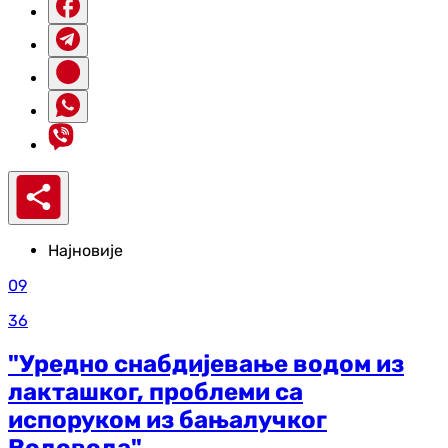
Најновије
09
36
"Уредно снабдијевање водом из
лакташког, проблеми са
испоруком из бањалучког
Водовода"