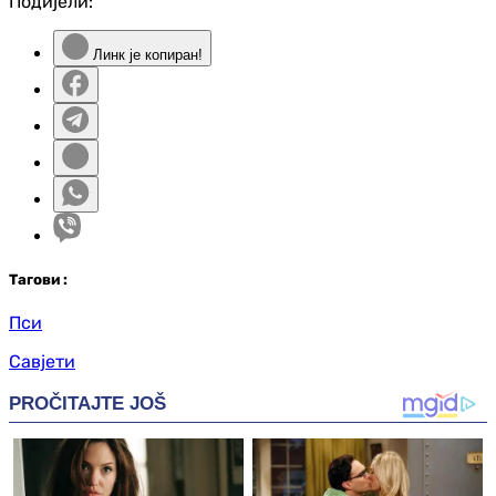
Подијели:
Линк је копиран!
Таг
ови
:
Пси
Савјети