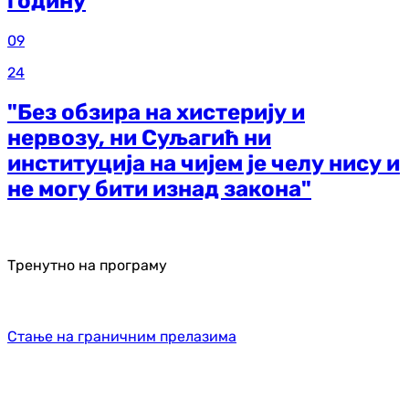
годину
09
24
"Без обзира на хистерију и
нервозу, ни Суљагић ни
институција на чијем је челу нису и
не могу бити изнад закона"
Тренутно на програму
Стање на граничним прелазима