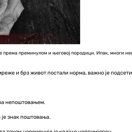
е према преминулом и његовој породици. Ипак, многи не
мреже и брз живот постали норма, важно је подсет
тра непоштовањем.
 је знак поштовања.
а током церемоније је крајње непримјерен.