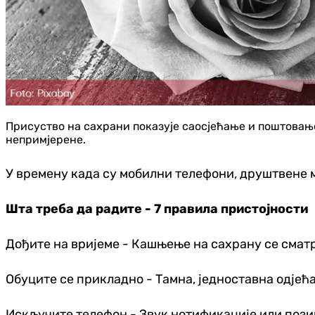
Присуство на сахрани показује саосјећање и поштовањ
непримјерене.
У времену када су мобилни телефони, друштвене 
Шта треба да радите - 7 правила пристојности
Дођите на вријеме - Кашњење на сахрану се сма
Обуците се прикладно - Тамна, једноставна одјећа
Искључите телефон - Звук нотификације или позив