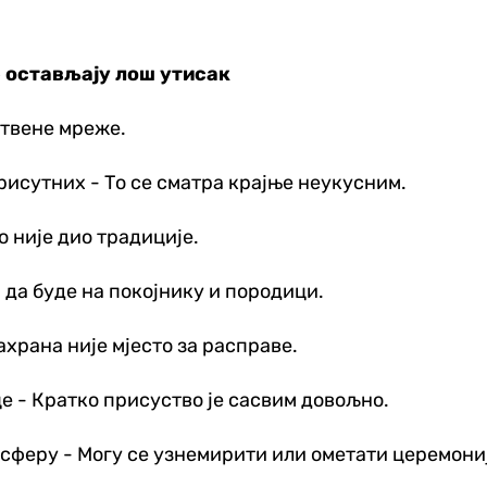
е остављају лош утисак
штвене мреже.
исутних - То се сматра крајње неукусним.
о није дио традиције.
 да буде на покојнику и породици.
храна није мјесто за расправе.
це - Кратко присуство је сасвим довољно.
осферу - Могу се узнемирити или ометати церемони