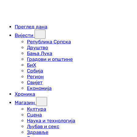
Преглед дана
Вијести
Република Српска
Друштво
Бања Лука
Градови и општине
БиХ
Србија
Регион
Свијет
Економија
Хроника
Магазин
Култура
Сцена
Наука и технологија
Љубав и секс
Здравље