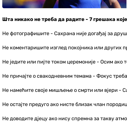
Шта никако не треба да радите - 7 грешака кој
Не фотографишите - Сахрана није догађај за дру
Не коментаришите изглед покојника или других пр
Не једите или пијте током церемоније - Осим ако т
Не причајте о свакодневним темама - Фокус треба
Не намећите своје мишљење о смрти или вјери - Са
Не остајте предуго ако нисте близак члан породи
Не доводите дјецу ако нису спремна за такву атм