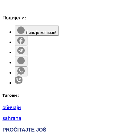
Подијели:
Линк је копиран!
Таг
ови
:
обичаји
sahrana