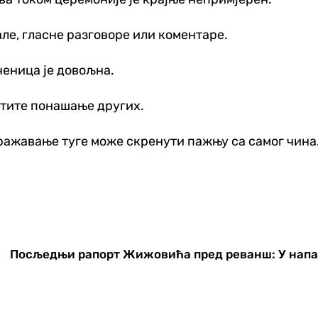
але, гласне разговоре или коментаре.
ченица је довољна.
ратите понашање других.
ражавање туге може скренути пажњу са самог чина
Посљедњи рапорт Жижовића пред реванш: У напа