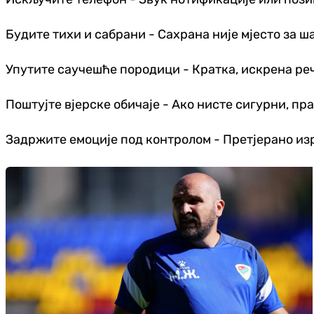
Будите тихи и сабрани - Сахрана није мјесто за ш
Упутите саучешће породици - Кратка, искрена ре
Поштујте вјерске обичаје - Ако нисте сигурни, п
Задржите емоције под контролом - Претјерано из