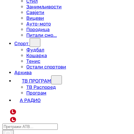
Стил
Занимљивости
Савјети
Вицеви
Ауто-мото
Породица
Питали смо...
Спорт
Фудбал
Кошарка
Тенис
Остали спортови
Архива
ТВ ПРОГРАМ
ТВ Распоред
Програм
А РАДИО
L