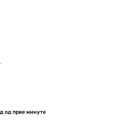
.
д од прве минуте