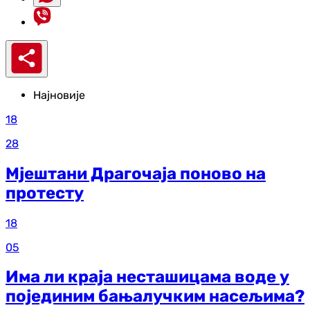
Најновије
18
28
Мјештани Драгочаја поново на
протесту
18
05
Има ли краја несташицама воде у
појединим бањалучким насељима?