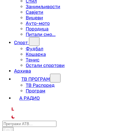
Стил
Занимљивости
Савјети
Вицеви
Ауто-мото
Породица
Питали смо...
Спорт
Фудбал
Кошарка
Тенис
Остали спортови
Архива
ТВ ПРОГРАМ
ТВ Распоред
Програм
А РАДИО
L