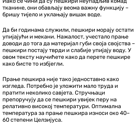
Иако се чини да су пешкири неупадљив комад
тканине, они обављају веома важну функцију –
бришу тијело и уклањају вишак воде.
Да би годинама служили, пешкири морају остати
упијајући и мекани. Нажалост, учестало прање
доводи до тога да материјал губи своја својства –
пешкири постају тврди и слабије упијају воду. У
овом тексту научићете како да перете пешкире
како бисте то избјегли.
Прање пешкира није тако једноставно како
изгледа. Потребно је уложити мало труда и
пратити неколико савјета. Стручњаци
препоручују да се пешкири увијек перу на
релативно високој температури. Оптимална
температура за прање пешкира износи око 40–
60 степени Целзијуса.