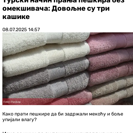
омекшивача: Довољне су три
кашике
08.07.2025
14:57
Како прати пешкире да би задржали мекоћу и боље
упијали влагу?