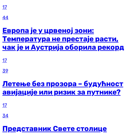
17
44
Европа је у црвеној зони:
Температура не престаје расти,
чак је и Аустрија оборила рекорд
17
39
Летење без прозора – будућност
авијације или ризик за путнике?
17
34
Представник Свете столице