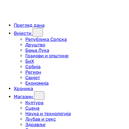
Преглед дана
Вијести
Република Српска
Друштво
Бања Лука
Градови и општине
БиХ
Србија
Регион
Свијет
Економија
Хроника
Магазин
Култура
Сцена
Наука и технологија
Љубав и секс
Здравље