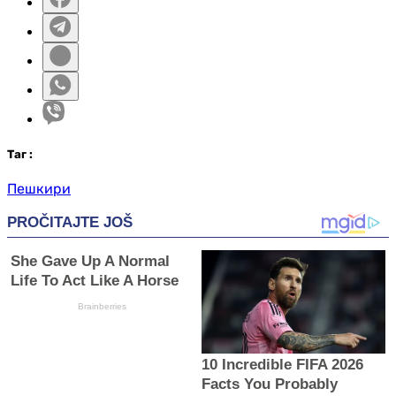
Таг
:
Пешкири