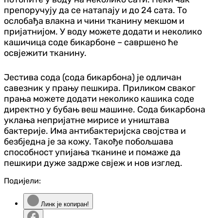
препоручују да се натапају и до 24 сата. То
ослобађа влакна и чини тканину мекшом и
пријатнијом. У воду можете додати и неколико
кашичица соде бикарбоне – савршено ће
освјежити тканину.
Јестива сода (сода бикарбона) је одличан
савезник у прању пешкира. Приликом сваког
прања можете додати неколико кашика соде
директно у бубањ веш машине. Сода бикарбона
уклања непријатне мирисе и уништава
бактерије. Има антибактеријска својства и
безбједна је за кожу. Такође побољшава
способност упијања тканине и помаже да
пешкири дуже задрже свјеж и нов изглед.
Подијели:
Линк је копиран!