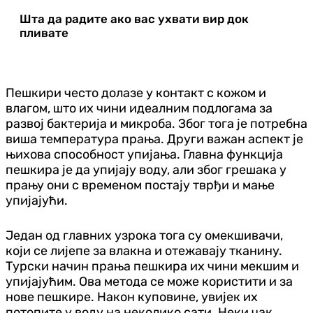
Шта да радите ако вас ухвати вир док
пливате
Пешкири често долазе у контакт с кожом и
влагом, што их чини идеалним подлогама за
развој бактерија и микроба. Због тога је потребна
виша температура прања. Други важан аспект је
њихова способност упијања. Главна функција
пешкира је да упијају воду, али због грешака у
прању они с временом постају тврђи и мање
упијајући.
Један од главних узрока тога су омекшивачи,
који се лијепе за влакна и отежавају тканину.
Турски начин прања пешкира их чини мекшим и
упијајућим. Ова метода се може користити и за
нове пешкире. Након куповине, увијек их
потопите у воду на неколико сати. Неки чак