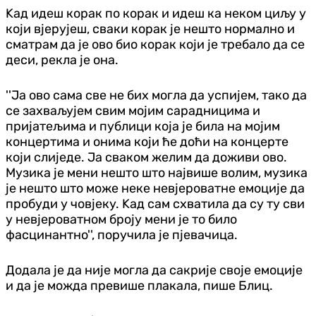
Kад идеш корак по корак и идеш ка неком циљу у
који вјерујеш, сваки корак је нешто нормално и
сматрам да је ово био корак који је требало да се
деси, рекла је она.
''Ја ово сама све не бих могла да успијем, тако да
се захваљујем свим мојим сарадницима и
пријатељима и публици која је била на мојим
концертима и онима који ће доћи на концерте
који слиједе. Ја сваком желим да доживи ово.
Музика је мени нешто што највише волим, музика
је нешто што може неке невјероватне емоције да
пробуди у човјеку. Kад сам схватила да су ту сви
у невјероватном броју мени је то било
фасцинантно'', поручила је пјевачица.
Додала је да није могла да сакрије своје емоције
и да је можда превише плакала, пише Блиц.