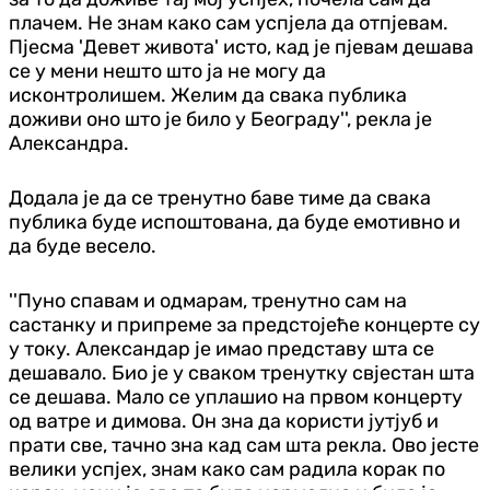
плачем. Не знам како сам успјела да отпјевам.
Пјесма 'Девет живота' исто, кад је пјевам дешава
се у мени нешто што ја не могу да
исконтролишем. Желим да свака публика
доживи оно што је било у Београду'', рекла је
Александра.
Додала је да се тренутно баве тиме да свака
публика буде испоштована, да буде емотивно и
да буде весело.
''Пуно спавам и одмарам, тренутно сам на
састанку и припреме за предстојеће концерте су
у току. Александар је имао представу шта се
дешавало. Био је у сваком тренутку свјестан шта
се дешава. Мало се уплашио на првом концерту
од ватре и димова. Он зна да користи јутјуб и
прати све, тачно зна кад сам шта рекла. Ово јесте
велики успјех, знам како сам радила корак по