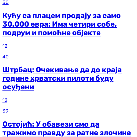
50
Кућу са плацем продају за само
30.000 евра: Има четири собе,
подрум и помоћне објекте
12
40
Штрбац: Очекивање да до краја
године хрватски пилоти буду
осуђени
12
39
Остојић: У обавези смо да
тражимо правду за ратне злочине