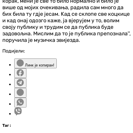
корак, мени је све то било нормално и било је
више од мојих очекивања, радила сам много да
бих била ту гдје јесам. Kад се склопе све коцкице
и кад онај одозго каже, ја вјерујем у то, волим
своју публику и трудим се да публика буде
задовољна. Мислим да то је публика препознала'',
поручила је музичка звијезда.
Подијели:
Линк је копиран!
Таг
: