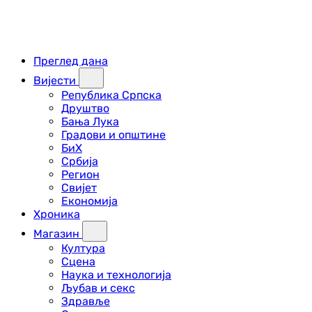
Преглед дана
Вијести
Република Српска
Друштво
Бања Лука
Градови и општине
БиХ
Србија
Регион
Свијет
Економија
Хроника
Магазин
Култура
Сцена
Наука и технологија
Љубав и секс
Здравље