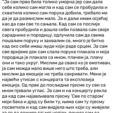
''Ја сам прво била толико уморна јер сам дала
себе колико сам могла и кад сам се пробудила и
схватила колико сам порука добила, требало ми
да је да размислим мало. Ја и даље имам осјећај
као да сам све то сањала. Kад сам се послије
свега пробудила и дошла себи позвала сам своје
сараднике и породицу, одлучила сам да свима
пошаљем поруку и захвалим се, много је битно
кад око себе имаш људе који раде срцем. Ја сам
све вријеме док сам слала поруке плакала и моја
породица је плакала са мном, плачем ја, плачу
они и тако укруг. Мислим да свако ко је емотиван,
ја сам можда мало више него што треба, али
мислим да емоције не треба сакривати. Мени је
највећи утисак с концерата та експлозија
емоција. Од прве до посљедње пјесме су сви са
мном пјевали углас. Ја сам и на концерту рекла
да кад сам најављивала пјесму 'Све по старом'
моји бака и дјед су били ту, њима сам ту пјесму
посветила и кад сам видјела њих који су живјели
за то да доживе тај мој успјех, почела сам да