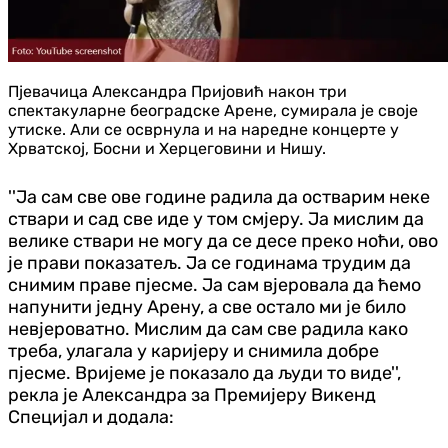
Пјевачица Александра Пријовић након три
спектакуларне београдске Арене, сумирала је своје
утиске. Али се осврнула и на наредне концерте у
Хрватској, Босни и Херцеговини и Нишу.
''Ја сам све ове године радила да остварим неке
ствари и сад све иде у том смјеру. Ја мислим да
велике ствари не могу да се десе преко ноћи, ово
је прави показатељ. Ја се годинама трудим да
снимим праве пјесме. Ја сам вјеровала да ћемо
напунити једну Арену, а све остало ми је било
невјероватно. Мислим да сам све радила како
треба, улагала у каријеру и снимила добре
пјесме. Вријеме је показало да људи то виде'',
рекла је Александра за Премијеру Викенд
Специјал и додала: