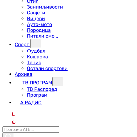
Стил
Занимљивости
Савјети
Вицеви
Ауто-мото
Породица
Питали смо...
Спорт
Фудбал
Кошарка
Тенис
Остали спортови
Архива
ТВ ПРОГРАМ
ТВ Распоред
Програм
А РАДИО
L