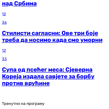
над Србима
12
36
Стилисти сагласни: Ове три боје
треба да носимо када смо уморни
12
33
Супа од псећег меса: Сјеверна
Кореја издала савјете за борбу
против врућине
Тренутно на програму