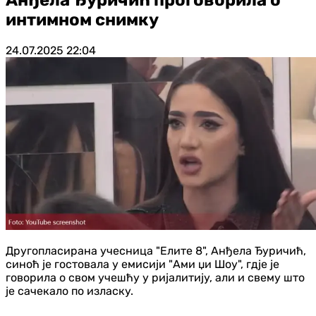
интимном снимку
24.07.2025
22:04
Другопласирана учесница "Елите 8", Анђела Ђуричић,
синоћ је гостовала у емисији "Ами џи Шоу", гдје је
говорила о свом учешћу у ријалитију, али и свему што
је сачекало по изласку.