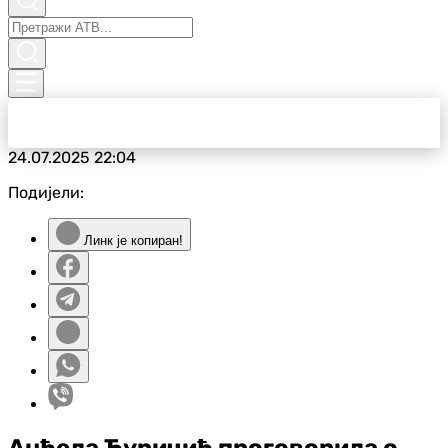
24.07.2025
22:04
Подијели:
Линк је копиран!
Анђела Ђуричић проговорила о