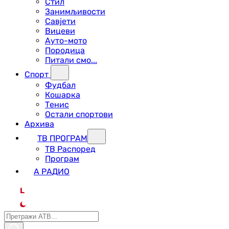
Стил
Занимљивости
Савјети
Вицеви
Ауто-мото
Породица
Питали смо...
Спорт
Фудбал
Кошарка
Тенис
Остали спортови
Архива
ТВ ПРОГРАМ
ТВ Распоред
Програм
А РАДИО
L