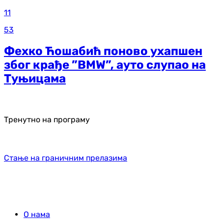
11
53
Фехко Ћошабић поново ухапшен
због крађе ”BMW”, ауто слупао на
Туњицама
Тренутно на програму
Стање на граничним прелазима
О нама