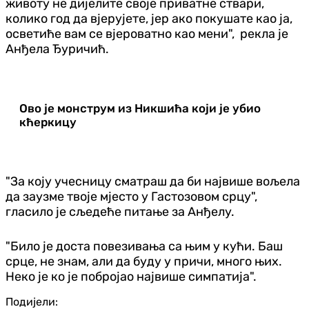
животу не дијелите своје приватне ствари,
колико год да вјерујете, јер ако покушате као ја,
осветиће вам се вјероватно као мени", рекла је
Анђела Ђуричић.
Ово је монструм из Никшића који је убио
кћеркицу
"За коју учесницу сматраш да би највише вољела
да заузме твоје мјесто у Гастозовом срцу",
гласило је сљедеће питање за Анђелу.
"Било је доста повезивања са њим у кући. Баш
срце, не знам, али да буду у причи, много њих.
Неко је ко је побројао највише симпатија".
Подијели: