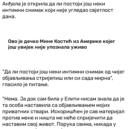
Анђела је открила да ли постоји још неки
интимни снимак који није угледао свјетлост
дана.
Ово је дечко Мине Костић из Америке којег
још увијек није упознала уживо
"Да ли постоји још неки интимни снимак од чијег
објављивања стријепиш или си сада мирна",
гласило је питање.
"Нема. Ја док сам била у Елити нисам знала да је
та особа наставила са објављивањем мојих
приватних ствари. Искоришћен је сав материјал
против мене и ништа ме неће спријечити да
наставим свој живот. Порука свима, никада у