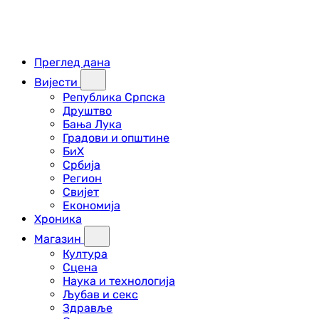
Преглед дана
Вијести
Република Српска
Друштво
Бања Лука
Градови и општине
БиХ
Србија
Регион
Свијет
Економија
Хроника
Магазин
Култура
Сцена
Наука и технологија
Љубав и секс
Здравље