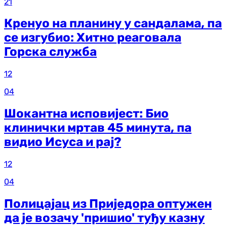
21
Кренуо на планину у сандалама, па
се изгубио: Хитно реаговала
Горска служба
12
04
Шокантна исповијест: Био
клинички мртав 45 минута, па
видио Исуса и рај?
12
04
Полицајац из Приједора оптужен
да је возачу 'пришио' туђу казну