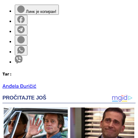
Линк је копиран!
Таг
:
Anđela Đuričić