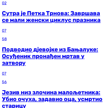
02
Сутра је Петка Трнова: Завршава
се мали женски циклус празника
07
58
Подводио дјевојке из Бањалуке:
Осуђеник пронађен мртав у
затвору
07
56
Језив низ злочина малољетника:
Убио очуха, задавио оца, усмртио
старицу