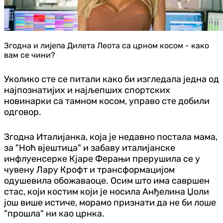
Згодна и лијепа Дилета Леота са црном косом - како
вам се чини?
Уколико сте се питали како би изгледала једна од
најпознатијих и најљепших спортских
новинарки са тамном косом, управо сте добили
одговор.
Згодна Италијанка, која је недавно постала мама,
за "Ноћ вјештица" и забаву италијанске
инфлуенсерке Кјаре Ферањи прерушила се у
чувену Лару Крофт и трансформацијом
одушевила обожаваоце. Осим што има савршен
стас, који костим који је носила Анђелина Џоли
још више истиче, морамо признати да не би лоше
"прошла" ни као црнка.