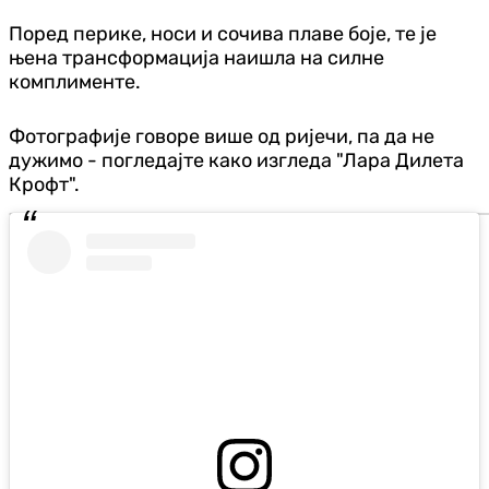
Поред перике, носи и сочива плаве боје, те је
њена трансформација наишла на силне
комплименте.
Фотографије говоре више од ријечи, па да не
дужимо - погледајте како изгледа "Лара Дилета
Крофт".