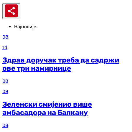
Најновије
08
14
Здрав доручак треба да садржи
ове три намирнице
08
08
Зеленски смијенио више
амбасадора на Балкану
08