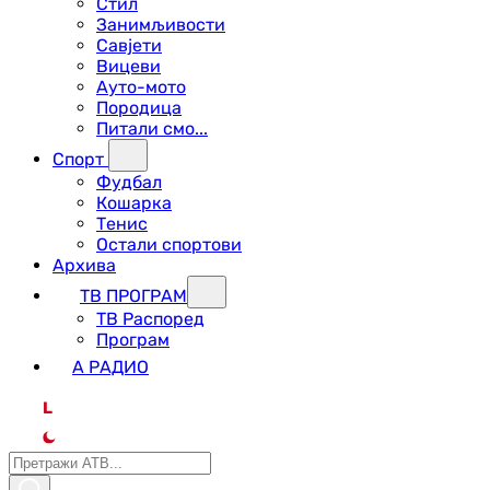
Стил
Занимљивости
Савјети
Вицеви
Ауто-мото
Породица
Питали смо...
Спорт
Фудбал
Кошарка
Тенис
Остали спортови
Архива
ТВ ПРОГРАМ
ТВ Распоред
Програм
А РАДИО
L