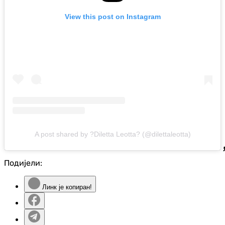
View this post on Instagram
A post shared by ?Diletta Leotta? (@dilettaleotta)
Подијели:
Линк је копиран!