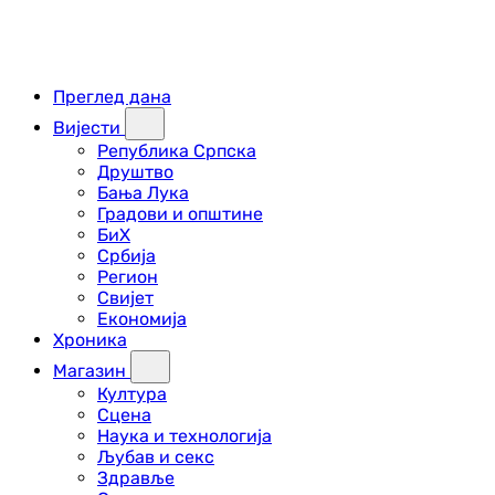
Преглед дана
Вијести
Република Српска
Друштво
Бања Лука
Градови и општине
БиХ
Србија
Регион
Свијет
Економија
Хроника
Магазин
Култура
Сцена
Наука и технологија
Љубав и секс
Здравље