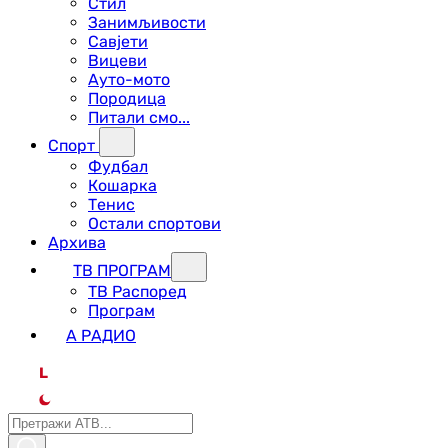
Стил
Занимљивости
Савјети
Вицеви
Ауто-мото
Породица
Питали смо...
Спорт
Фудбал
Кошарка
Тенис
Остали спортови
Архива
ТВ ПРОГРАМ
ТВ Распоред
Програм
А РАДИО
L