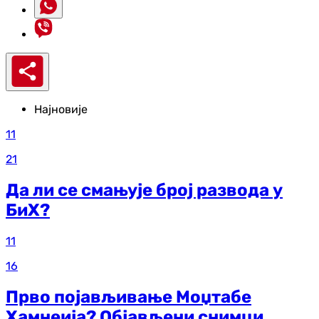
Најновије
11
21
Да ли се смањује број развода у
БиХ?
11
16
Прво појављивање Моџтабе
Хамнеија? Објављени снимци