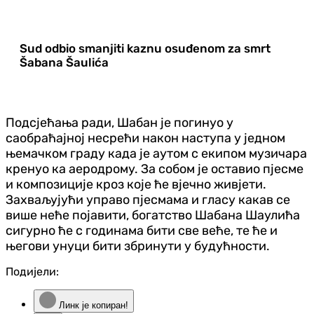
Sud odbio smanjiti kaznu osuđenom za smrt
Šabana Šaulića
Подсјећања ради, Шабан је погинуо у
саобраћајној несрећи након наступа у једном
њемачком граду када је аутом с екипом музичара
кренуо ка аеродрому. За собом је оставио пјесме
и композиције кроз које ће вјечно живјети.
Захваљујући управо пјесмама и гласу какав се
више неће појавити, богатство Шабана Шаулића
сигурно ће с годинама бити све веће, те ће и
његови унуци бити збринути у будућности.
Подијели:
Линк је копиран!