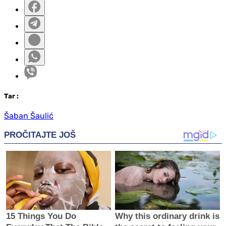
Таг
:
Šaban Šaulić