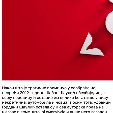
Након што је трагично преминуо у саобраћајној
несрећи 2019. године Шабан Шаулић обезбиједио је
своју породицу и оставио им велико богатство у виду
некретнина, аутомобила и новца, а осим тога, удовици
Гордани Шаулић остала су и сва ауторска права на
његове пјесме, што јој омогућује и више него лагодан