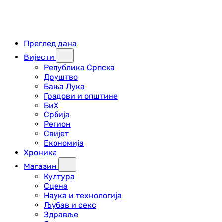
Преглед дана
Вијести
Република Српска
Друштво
Бања Лука
Градови и општине
БиХ
Србија
Регион
Свијет
Економија
Хроника
Магазин
Култура
Сцена
Наука и технологија
Љубав и секс
Здравље