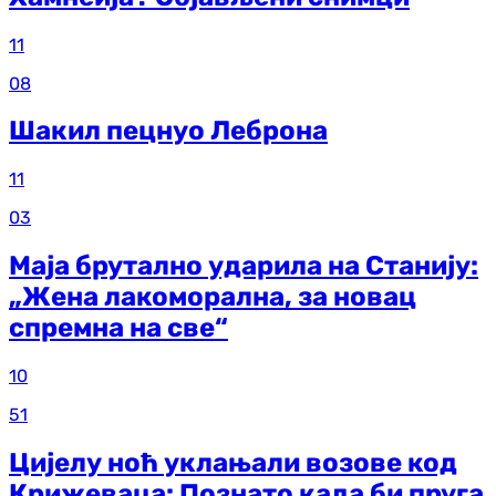
11
08
Шакил пецнуо Леброна
11
03
Маја брутално ударила на Станију:
„Жена лакоморална, за новац
спремна на све“
10
51
Цијелу ноћ уклањали возове код
Крижеваца: Познато када би пруга