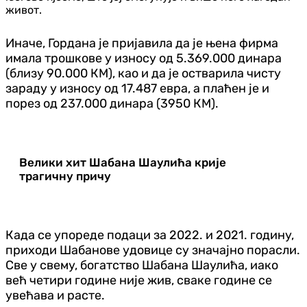
живот.
Иначе, Гордана је пријавила да је њена фирма
имала трошкове у износу од 5.369.000 динара
(близу 90.000 КМ), као и да је остварила чисту
зараду у износу од 17.487 евра, а плаћен је и
порез од 237.000 динара (3950 КМ).
Велики хит Шабана Шаулића крије
трагичну причу
Када се упореде подаци за 2022. и 2021. годину,
приходи Шабанове удовице су значајно порасли.
Све у свему, богатство Шабана Шаулића, иако
већ четири године није жив, сваке године се
увећава и расте.